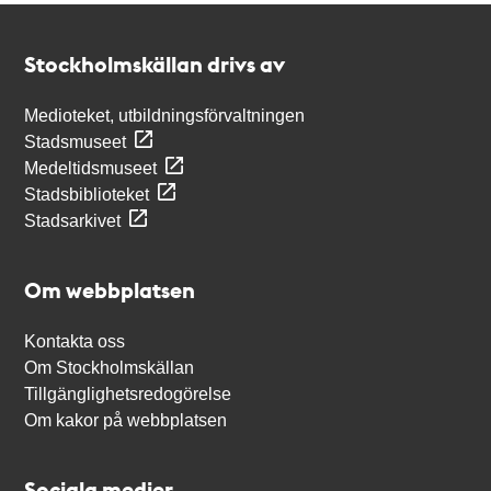
Kontakt
Stockholmskällan
Stockholmskällan drivs av
Medioteket, utbildningsförvaltningen
Stadsmuseet
Medeltidsmuseet
Stadsbiblioteket
Stadsarkivet
Om webbplatsen
Kontakta oss
Om Stockholmskällan
Tillgänglighetsredogörelse
Om kakor på webbplatsen
Sociala medier