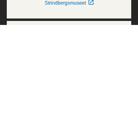
Strindbergsmuseet
Thielska Galleriet
Världskulturmuseerna