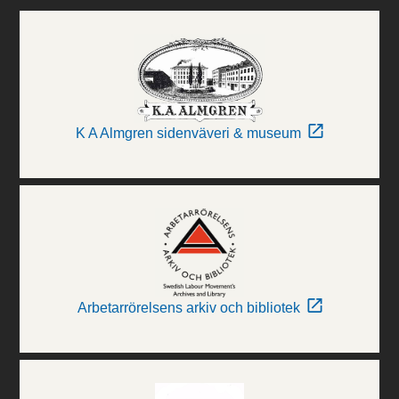
K A Almgren sidenväveri & museum
Arbetarrörelsens arkiv och bibliotek