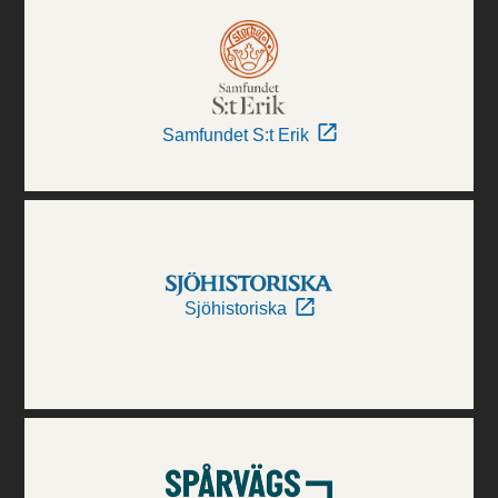
Samfundet S:t Erik
Sjöhistoriska