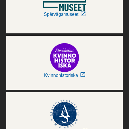
Spårvägsmuseet
Kvinnohistoriska