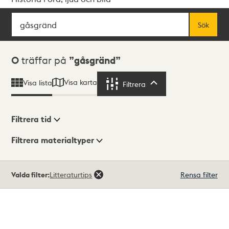
Sök
Fritextsök
Sök
Sökresultat
0
träffar på
gåsgränd
Visa karta
Visa lista
Filtrera
Filtrera
Filtrera tid
Filtrera materialtyper
Visningsläge
Totalt
Valda filter:
Litteraturtips
Rensa filter
0
träffar
Lista
Karta