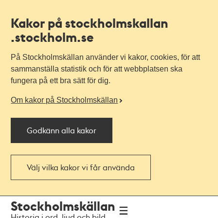
Kakor på stockholmskallan
.stockholm.se
På Stockholmskällan använder vi kakor, cookies, för att
sammanställa statistik och för att webbplatsen ska
fungera på ett bra sätt för dig.
Om kakor på Stockholmskällan
Godkänn alla kakor
Välj vilka kakor vi får använda
Till
Till
Stockholmskällan
navigationen
huvudinnehållet
Historia i ord, ljud och bild