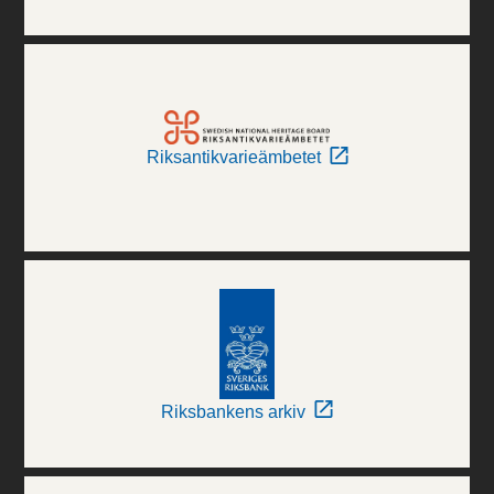
Riksantikvarieämbetet
Riksbankens arkiv