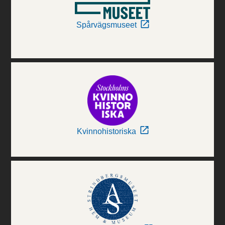
Spårvägsmuseet
Kvinnohistoriska