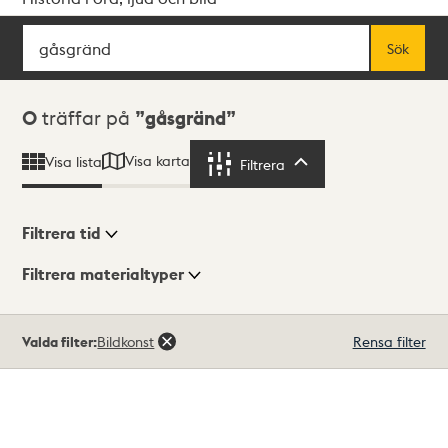
Sök
Fritextsök
Sök
Sökresultat
0
träffar på
gåsgränd
Visa karta
Visa lista
Filtrera
Filtrera
Filtrera tid
Filtrera materialtyper
Visningsläge
Totalt
Valda filter:
Bildkonst
Rensa filter
0
träffar
Lista
Karta