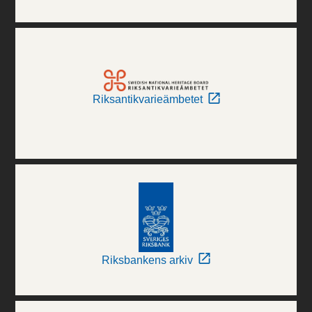
Riksantikvarieämbetet
Riksbankens arkiv