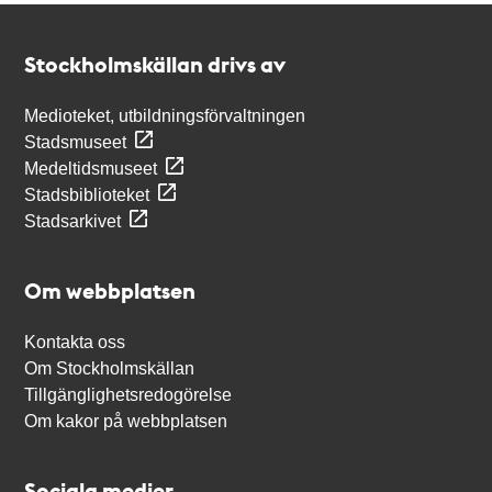
Kontakt
Stockholmskällan
Stockholmskällan drivs av
Medioteket, utbildningsförvaltningen
Stadsmuseet
Medeltidsmuseet
Stadsbiblioteket
Stadsarkivet
Om webbplatsen
Kontakta oss
Om Stockholmskällan
Tillgänglighetsredogörelse
Om kakor på webbplatsen
Sociala medier