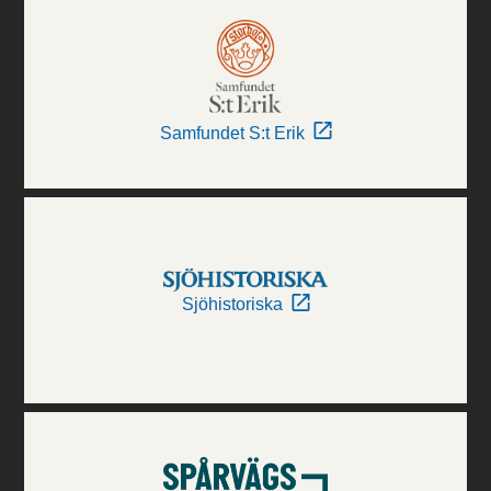
Samfundet S:t Erik
Sjöhistoriska