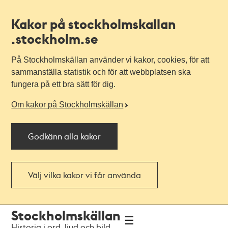
Kakor på stockholmskallan
.stockholm.se
På Stockholmskällan använder vi kakor, cookies, för att
sammanställa statistik och för att webbplatsen ska
fungera på ett bra sätt för dig.
Om kakor på Stockholmskällan
Godkänn alla kakor
Välj vilka kakor vi får använda
Till
Till
Stockholmskällan
navigationen
huvudinnehållet
Historia i ord, ljud och bild