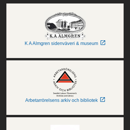
K A Almgren sidenväveri & museum
Arbetarrörelsens arkiv och bibliotek