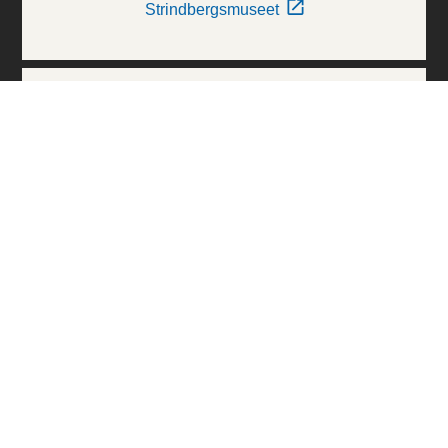
Strindbergsmuseet
Thielska Galleriet
Världskulturmuseerna