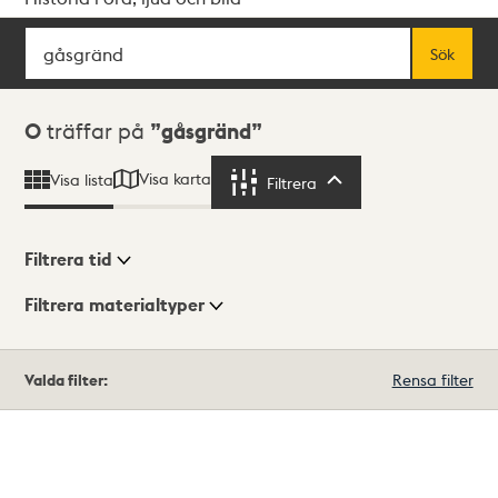
Sök
Fritextsök
Sök
Sökresultat
0
träffar på
gåsgränd
Visa karta
Visa lista
Filtrera
Filtrera
Filtrera tid
Filtrera materialtyper
Visningsläge
Totalt
Valda filter:
Rensa filter
0
träffar
Lista
Karta