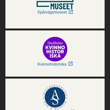
Spårvägsmuseet
Kvinnohistoriska