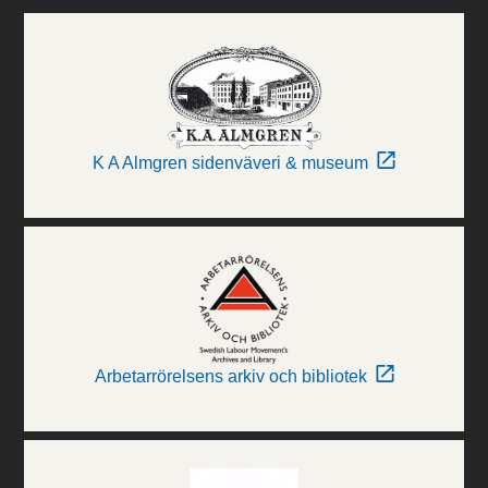
K A Almgren sidenväveri & museum
Arbetarrörelsens arkiv och bibliotek