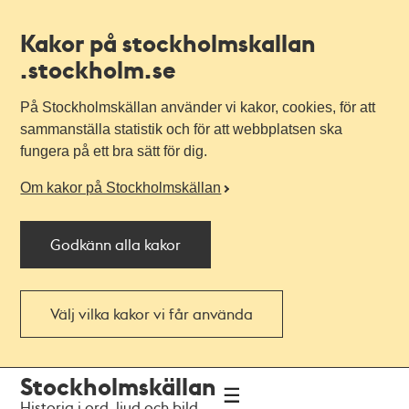
Kakor på stockholmskallan
.stockholm.se
På Stockholmskällan använder vi kakor, cookies, för att
sammanställa statistik och för att webbplatsen ska
fungera på ett bra sätt för dig.
Om kakor på Stockholmskällan
Godkänn alla kakor
Välj vilka kakor vi får använda
Till
Till
Stockholmskällan
navigationen
huvudinnehållet
Historia i ord, ljud och bild