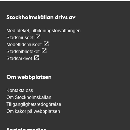
Kontakt
Stockholmskällan
Stockholmskällan drivs av
Medioteket, utbildningsförvaltningen
Stadsmuseet
Medeltidsmuseet
Stadsbiblioteket
Stadsarkivet
Om webbplatsen
Kontakta oss
Om Stockholmskällan
Tillgänglighetsredogörelse
Om kakor på webbplatsen
Sociala medier