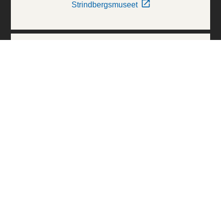
Strindbergsmuseet
Thielska Galleriet
Världskulturmuseerna