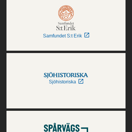
Samfundet S:t Erik
Sjöhistoriska