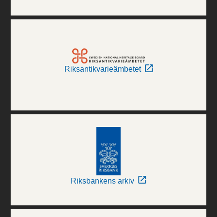
Riksantikvarieämbetet
Riksbankens arkiv