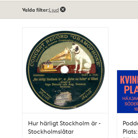
Totalt
Valda filter:
Ljud
2
träffar
Hur härligt Stockholm är -
Podda
Stockholmslåtar
Plats