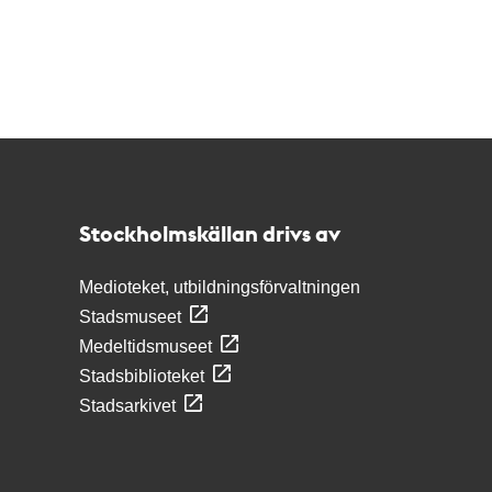
Kontakt
Stockholmskällan
Stockholmskällan drivs av
Medioteket, utbildningsförvaltningen
Stadsmuseet
Medeltidsmuseet
Stadsbiblioteket
Stadsarkivet