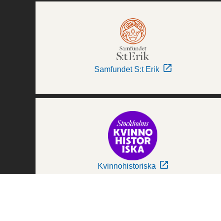
Samfundet S:t Erik
Kvinnohistoriska