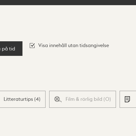
Visa innehåll utan tidsangivelse
a på tid
Litteraturtips
(
4
)
Film & rörlig bild
(
0
)