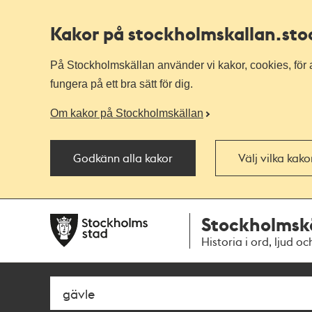
Kakor på stockholmskallan
.st
På Stockholmskällan använder vi kakor, cookies, för a
fungera på ett bra sätt för dig.
Om kakor på Stockholmskällan
Godkänn alla kakor
Välj vilka kak
Till
Till
Stockholmsk
navigationen
huvudinnehållet
Historia i ord, ljud oc
Sök
Fritextsök