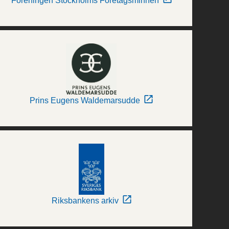
Föreningen Stockholms Företagsminnen
Prins Eugens Waldemarsudde
Riksbankens arkiv