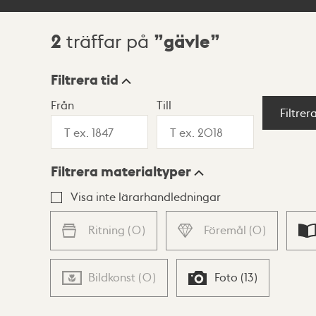
2
gävle
träffar på
Sökresultat
Filtrera tid
Från
Till
Visningsläge
Filtrer
Filtrera materialtyper
Lista
Karta
Visa inte lärarhandledningar
Ritning
(
0
)
Föremål
(
0
)
Bildkonst
(
0
)
Foto
(
13
)