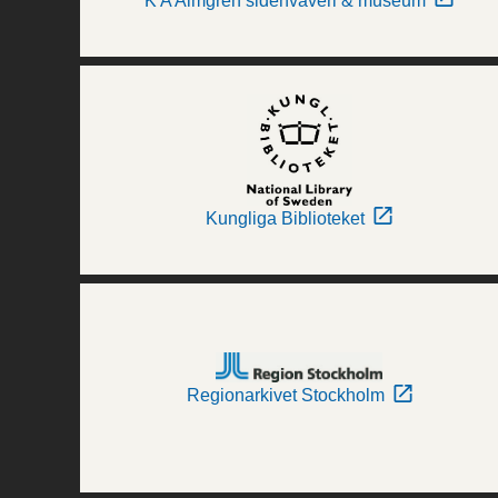
K A Almgren sidenväveri & museum
Kungliga Biblioteket
Regionarkivet Stockholm