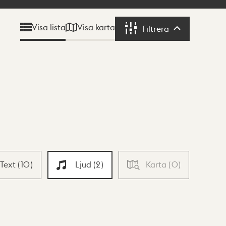
Visa karta
Visa lista
Filtrera
Filtrera
Text
(
10
)
Ljud
(
2
)
Karta
(
0
)