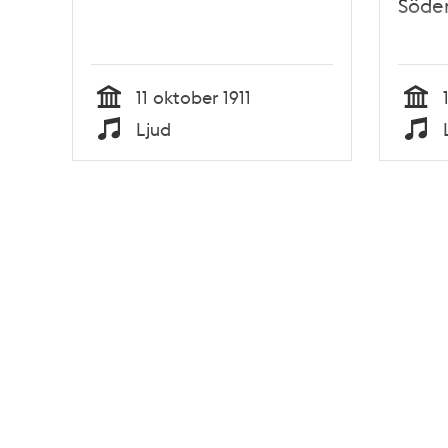
Söde
11 oktober 1911
Tid
Tid
Ljud
Typ
Typ