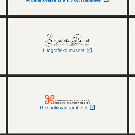
Arbetarrörelsens arkiv och bibliotek
Litografiska museet
Riksantikvarieämbetet