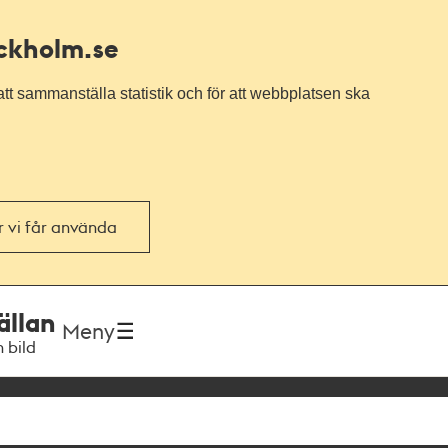
ockholm.se
tt sammanställa statistik och för att webbplatsen ska
or vi får använda
ällan
Meny
h bild