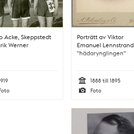
o Acke, Skeppstedt
Porträtt av Viktor
rik Werner
Emanuel Lennstrand
"hädarynglingen"
1919
1888 till 1895
Tid
Foto
Foto
Typ