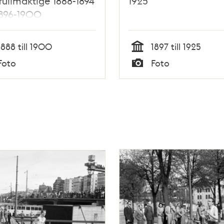
fullmäktige 1888-1894
1925
1896-1900
1888 till 1900
1897 till 1925
Tid
Foto
Foto
Typ