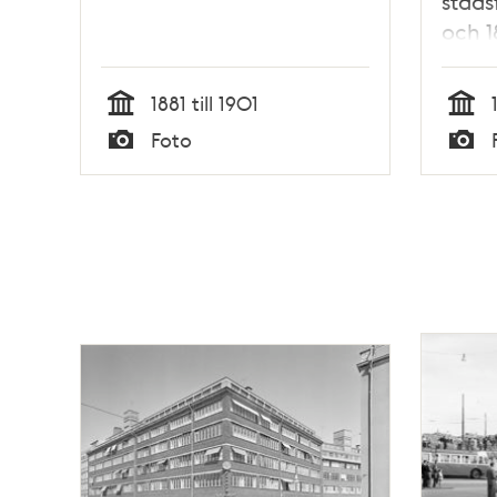
stads
och 
1881 till 1901
Tid
Tid
Foto
Typ
Typ