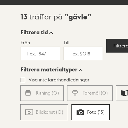
13
gävle
träffar på
Sökresultat
Filtrera tid
Från
Till
Visningsläge
Filtrer
Filtrera materialtyper
Lista
Karta
Visa inte lärarhandledningar
Ritning
(
0
)
Föremål
(
0
)
Bildkonst
(
0
)
Foto
(
13
)