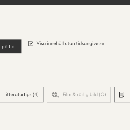
Visa innehåll utan tidsangivelse
a på tid
Litteraturtips
(
4
)
Film & rörlig bild
(
0
)