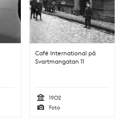
Café International på
Svartmangatan 11
1902
Tid
Foto
Typ