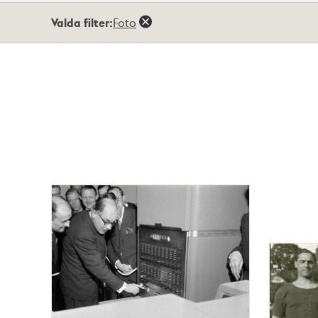
Totalt
Valda filter:
Foto
13
träffar