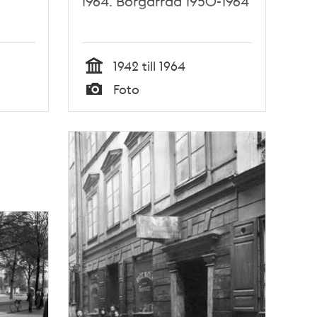
1964. Borgarråd 1950-1964
1942 till 1964
Tid
Foto
Typ