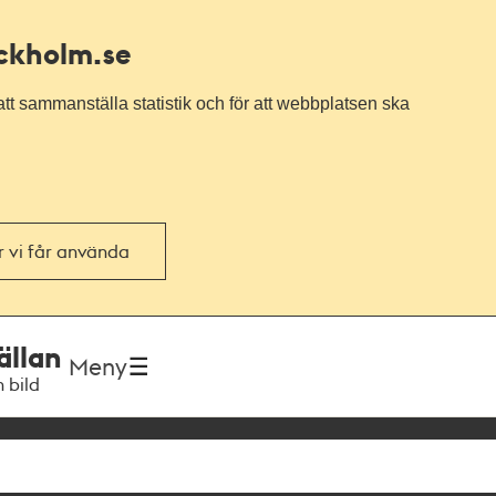
ockholm.se
tt sammanställa statistik och för att webbplatsen ska
or vi får använda
ällan
Meny
h bild