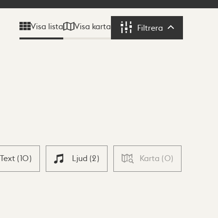
Visa karta
Visa lista
Filtrera
Filtrera
Text
(
10
)
Ljud
(
2
)
Karta
(
0
)