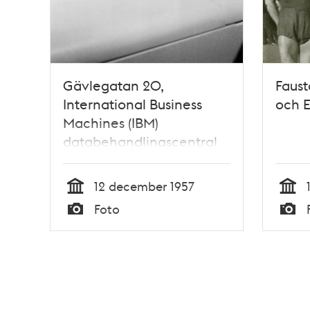
Gävlegatan 20,
Faust
International Business
och E
Machines (IBM)
databehandlingscentral
invigs i Stockholm.
Statsrådet G. Lange
12 december 1957
startar den nya
Tid
Tid
Foto
databehandlingscentralen,
Typ
Typ
t.v. IBM:s svenske dir. H.
Lannebo