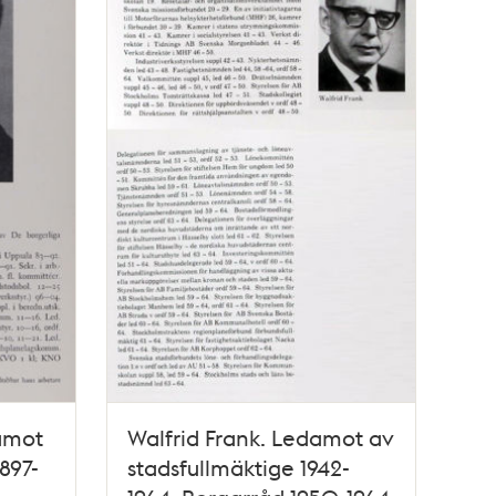
amot
Walfrid Frank. Ledamot av
897-
stadsfullmäktige 1942-