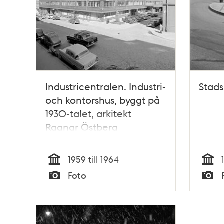
Industricentralen. Industri-
Stads
och kontorshus, byggt på
1930-talet, arkitekt
Ragnar Östberg
1959 till 1964
Tid
Tid
Foto
Typ
Typ