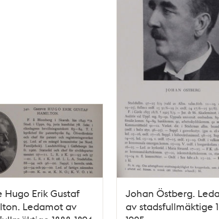
 Hugo Erik Gustaf
Johan Östberg. Led
lton. Ledamot av
av stadsfullmäktige 1