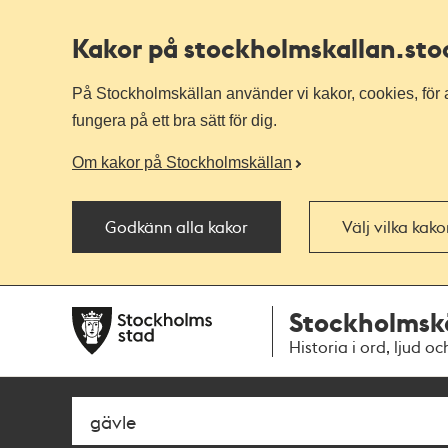
Kakor på stockholmskallan
.st
På Stockholmskällan använder vi kakor, cookies, för a
fungera på ett bra sätt för dig.
Om kakor på Stockholmskällan
Godkänn alla kakor
Välj vilka kak
Till
Till
Stockholmsk
navigationen
huvudinnehållet
Historia i ord, ljud oc
Sök
Fritextsök