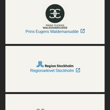
Prins Eugens Waldemarsudde
Regionarkivet Stockholm