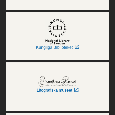
Kungliga Biblioteket
Litografiska museet