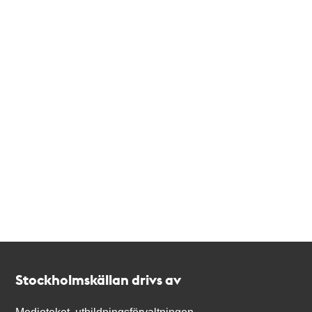
Kontakt
Stockholmskällan
Stockholmskällan drivs av