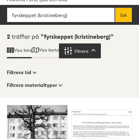
Sök
Fritextsök
Sök
Sökresultat
2
träffar på
fyrskeppet (kristineberg)
Visa karta
Visa lista
Filtrera
Filtrera
Filtrera tid
Filtrera materialtyper
Visningsläge
Totalt
2
träffar
Lista
Karta