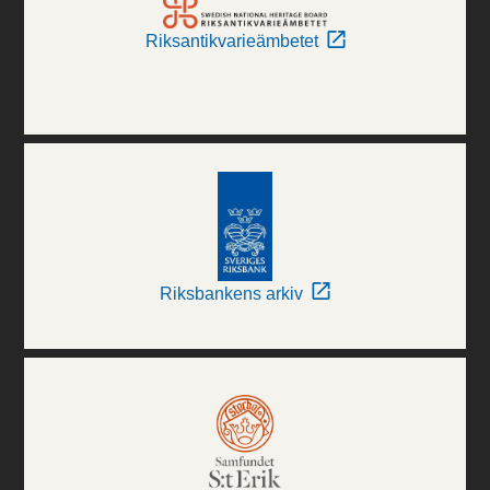
Riksantikvarieämbetet
Riksbankens arkiv