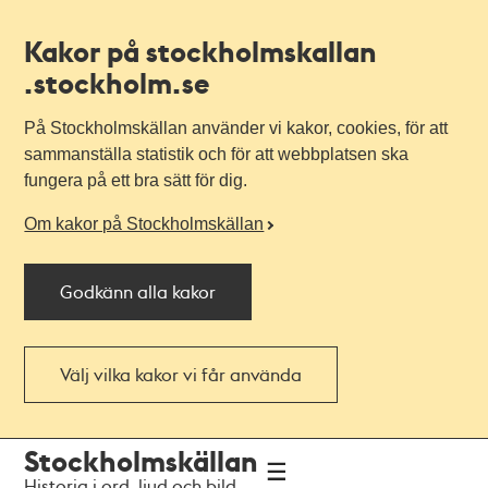
Kakor på stockholmskallan
.stockholm.se
På Stockholmskällan använder vi kakor, cookies, för att
sammanställa statistik och för att webbplatsen ska
fungera på ett bra sätt för dig.
Om kakor på Stockholmskällan
Godkänn alla kakor
Välj vilka kakor vi får använda
Till
Till
Stockholmskällan
navigationen
huvudinnehållet
Historia i ord, ljud och bild