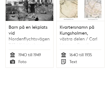
Barn på en lekplats
Kvartersnamn på
vid
Kungsholmen,
Nordenflychtsvägen
västra delen / Carl
7-13 i Kristineberg.
Magnus Rosell
Stor ek centralt i
1940 till 1949
1640 till 1935
bilden
Tid
Tid
Foto
Text
Typ
Typ