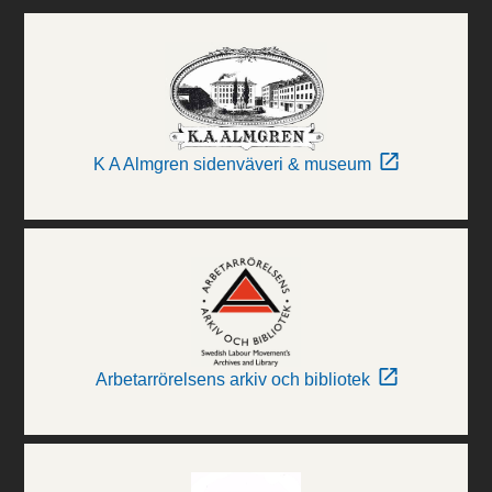
K A Almgren sidenväveri & museum
Arbetarrörelsens arkiv och bibliotek