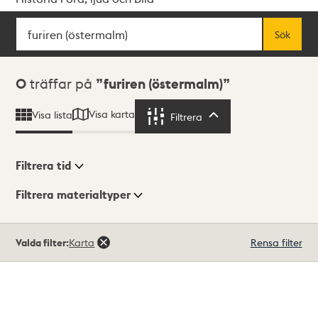
Sök
Fritextsök
Sök
Sökresultat
0
träffar på
furiren (östermalm)
Visa karta
Visa lista
Filtrera
Filtrera
Filtrera tid
Filtrera materialtyper
Visningsläge
Totalt
Valda filter:
Karta
Rensa filter
0
träffar
Lista
Karta