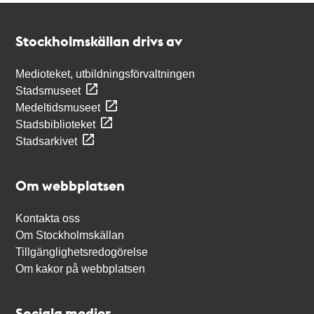
Kontakt
Stockholmskällan
Stockholmskällan drivs av
Medioteket, utbildningsförvaltningen
Stadsmuseet
Medeltidsmuseet
Stadsbiblioteket
Stadsarkivet
Om webbplatsen
Kontakta oss
Om Stockholmskällan
Tillgänglighetsredogörelse
Om kakor på webbplatsen
Sociala medier