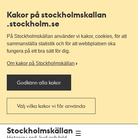
Kakor på stockholmskallan
.stockholm.se
På Stockholmskällan använder vi kakor, cookies, för att
sammanställa statistik och för att webbplatsen ska
fungera på ett bra sätt för dig.
Om kakor på Stockholmskällan
Godkänn alla kakor
Välj vilka kakor vi får använda
Till
Till
Stockholmskällan
navigationen
huvudinnehållet
Historia i ord, ljud och bild