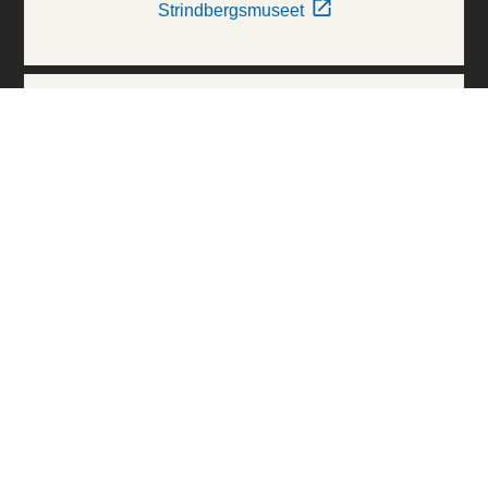
Strindbergsmuseet
Thielska Galleriet
Världskulturmuseerna