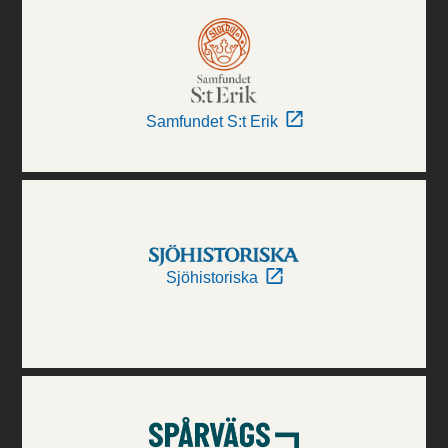
Samfundet S:t Erik
Sjöhistoriska