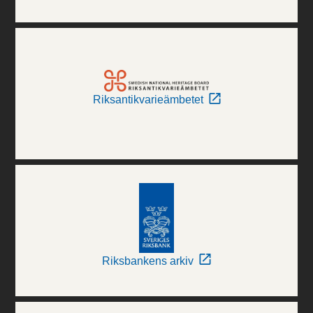
Riksantikvarieämbetet
Riksbankens arkiv