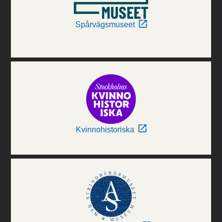
Spårvägsmuseet
Kvinnohistoriska