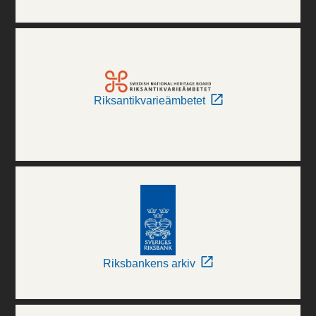
Riksantikvarieämbetet
Riksbankens arkiv