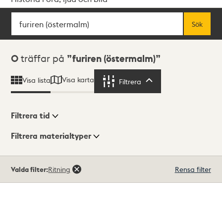
Sök
Fritextsök
Sök
Sökresultat
0
träffar på
furiren (östermalm)
Visa karta
Visa lista
Filtrera
Filtrera
Filtrera tid
Filtrera materialtyper
Visningsläge
Totalt
Valda filter:
Ritning
Rensa filter
0
träffar
Lista
Karta