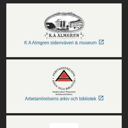
K A Almgren sidenväveri & museum
Arbetarrörelsens arkiv och bibliotek