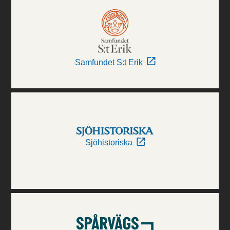
Samfundet S:t Erik
Sjöhistoriska