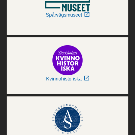
Spårvägsmuseet
Kvinnohistoriska