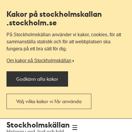
Kakor på stockholmskallan
.stockholm.se
På Stockholmskällan använder vi kakor, cookies, för att
sammanställa statistik och för att webbplatsen ska
fungera på ett bra sätt för dig.
Om kakor på Stockholmskällan
Godkänn alla kakor
Välj vilka kakor vi får använda
Till
Till
Stockholmskällan
navigationen
huvudinnehållet
Historia i ord, ljud och bild