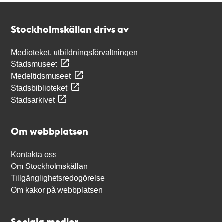
Kontakt
Stockholmskällan
Stockholmskällan drivs av
Medioteket, utbildningsförvaltningen
Stadsmuseet
Medeltidsmuseet
Stadsbiblioteket
Stadsarkivet
Om webbplatsen
Kontakta oss
Om Stockholmskällan
Tillgänglighetsredogörelse
Om kakor på webbplatsen
Sociala medier