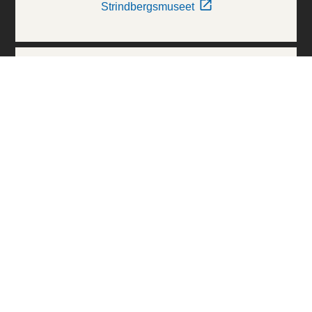
Strindbergsmuseet
Thielska Galleriet
Världskulturmuseerna