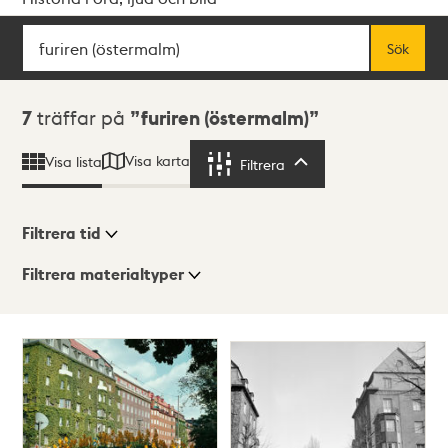
Sök
Fritextsök
Sök
Sökresultat
7
träffar på
furiren (östermalm)
Visa karta
Visa lista
Filtrera
Filtrera
Filtrera tid
Filtrera materialtyper
Visningsläge
Totalt
7
träffar
Lista
Karta