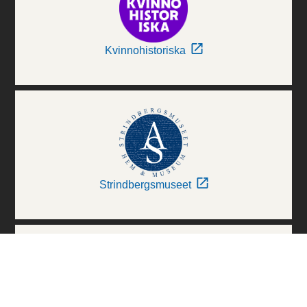
Kvinnohistoriska
Strindbergsmuseet