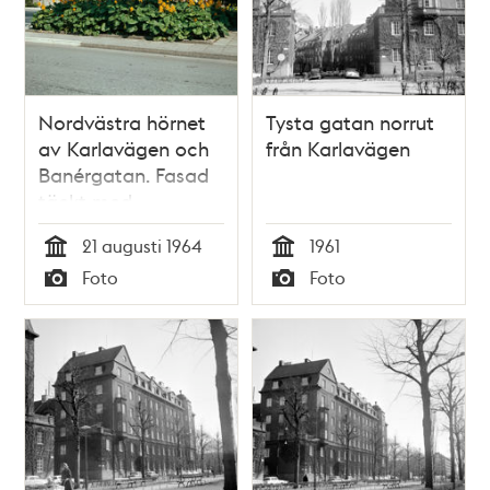
Nordvästra hörnet
Tysta gatan norrut
av Karlavägen och
från Karlavägen
Banérgatan. Fasad
täckt med
murgröna
21 augusti 1964
1961
Tid
Tid
Foto
Foto
Typ
Typ