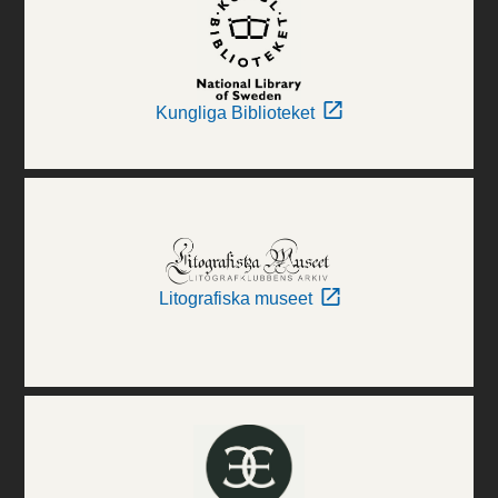
Kungliga Biblioteket
Litografiska museet