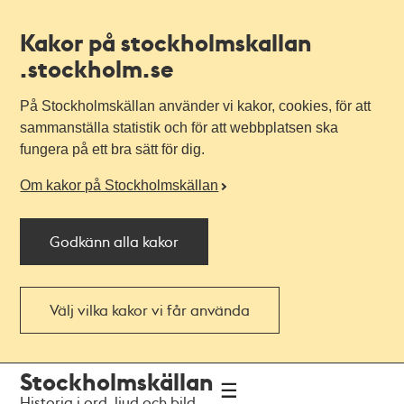
Kakor på stockholmskallan
.stockholm.se
På Stockholmskällan använder vi kakor, cookies, för att
sammanställa statistik och för att webbplatsen ska
fungera på ett bra sätt för dig.
Om kakor på Stockholmskällan
Godkänn alla kakor
Välj vilka kakor vi får använda
Till
Till
Stockholmskällan
navigationen
huvudinnehållet
Historia i ord, ljud och bild