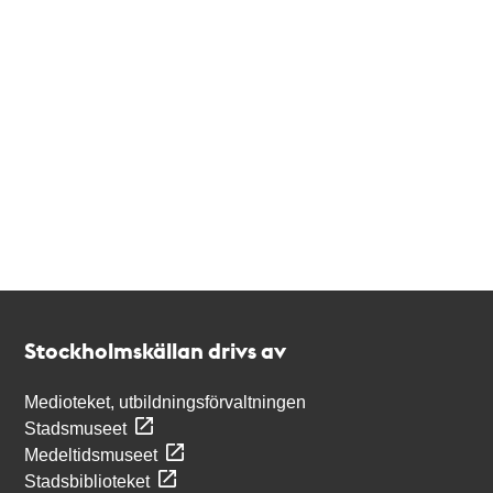
Kontakt
Stockholmskällan
Stockholmskällan drivs av
Medioteket, utbildningsförvaltningen
Stadsmuseet
Medeltidsmuseet
Stadsbiblioteket