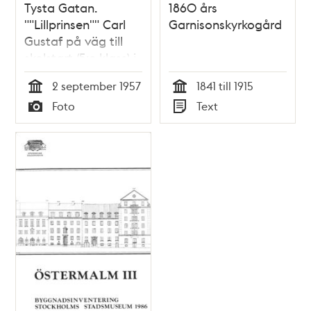
Tysta Gatan.
1860 års
""Lillprinsen"" Carl
Garnisonskyrkogård
Gustaf på väg till
skolstart (5:e klass) i
Broms skola
2 september 1957
1841 till 1915
Tid
Tid
Foto
Text
Typ
Typ