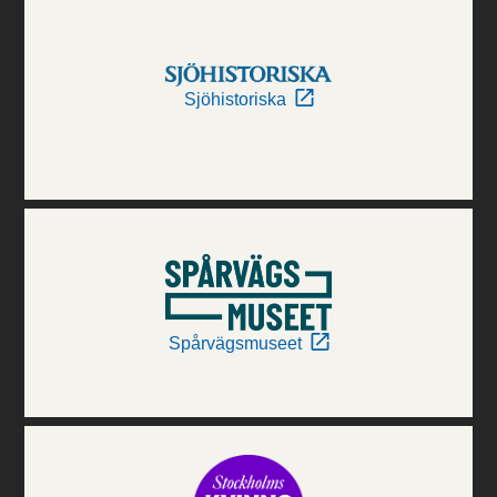
Sjöhistoriska
Spårvägsmuseet