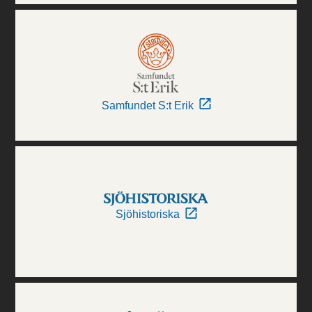
Samfundet S:t Erik
Sjöhistoriska