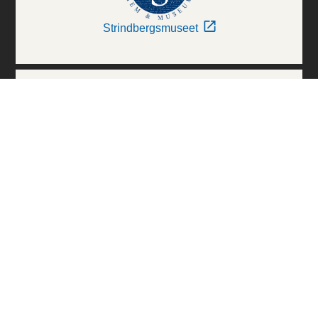
Strindbergsmuseet
Thielska Galleriet
Världskulturmuseerna