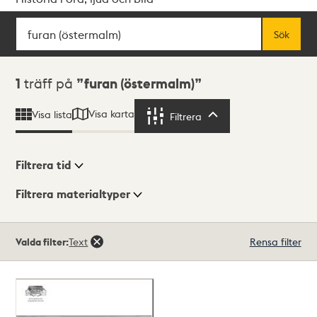
Sök
Fritextsök
Sök
Sökresultat
1
träff på
furan (östermalm)
Visa karta
Visa lista
Filtrera
Filtrera
Filtrera tid
Filtrera materialtyper
Visningsläge
Totalt
Valda filter:
Text
Rensa filter
1
träffar
Lista
Karta