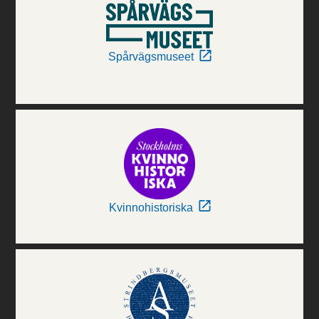
Spårvägsmuseet
Kvinnohistoriska