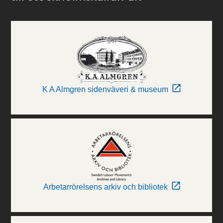
K A Almgren sidenväveri & museum
Arbetarrörelsens arkiv och bibliotek