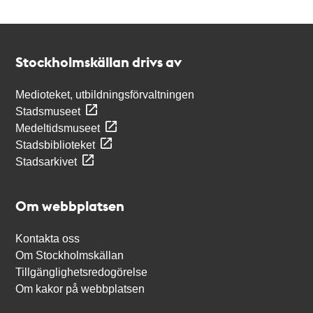
Kontakt
Stockholmskällan
Stockholmskällan drivs av
Medioteket, utbildningsförvaltningen
Stadsmuseet
Medeltidsmuseet
Stadsbiblioteket
Stadsarkivet
Om webbplatsen
Kontakta oss
Om Stockholmskällan
Tillgänglighetsredogörelse
Om kakor på webbplatsen