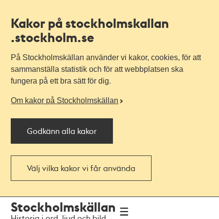
Kakor på stockholmskallan
.stockholm.se
På Stockholmskällan använder vi kakor, cookies, för att
sammanställa statistik och för att webbplatsen ska
fungera på ett bra sätt för dig.
Om kakor på Stockholmskällan
Godkänn alla kakor
Välj vilka kakor vi får använda
Till
Till
Stockholmskällan
navigationen
huvudinnehållet
Historia i ord, ljud och bild