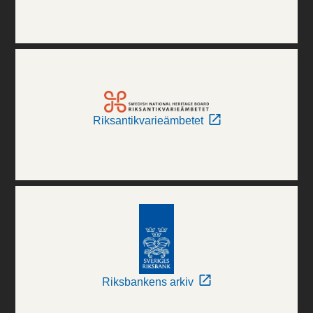
Riksantikvarieämbetet
Riksbankens arkiv