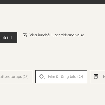
Visa innehåll utan tidsangivelse
a på tid
Litteraturtips
(
0
)
Film & rörlig bild
(
0
)
T