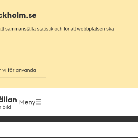
ockholm.se
tt sammanställa statistik och för att webbplatsen ska
or vi får använda
ällan
Meny
h bild