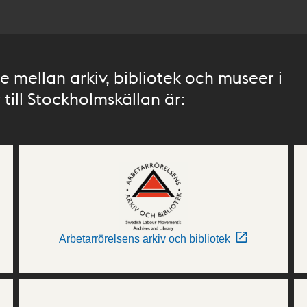
 mellan arkiv, bibliotek och museer i
till Stockholmskällan är:
Arbetarrörelsens arkiv och bibliotek