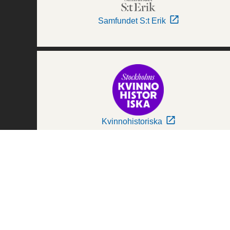
Samfundet S:t Erik
Kvinnohistoriska
Världskulturmuseerna