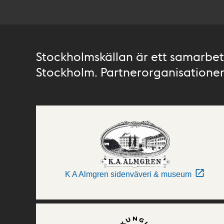
Stockholmskällan är ett samarbete
Stockholm. Partnerorganisationer 
K A Almgren sidenväveri & museum