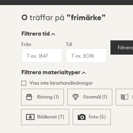
0
frimärke
träffar på
Sökresultat
Filtrera tid
Från
Till
Visningsläge
Filtrer
Filtrera materialtyper
Lista
Karta
Visa inte lärarhandledningar
Ritning
(
1
)
Föremål
(
1
)
Bildkonst
(
7
)
Foto
(
5
)