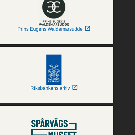
Prins Eugens Waldemarsudde
Riksbankens arkiv