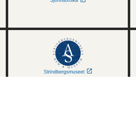
Sjöhistoriska
Strindbergsmuseet