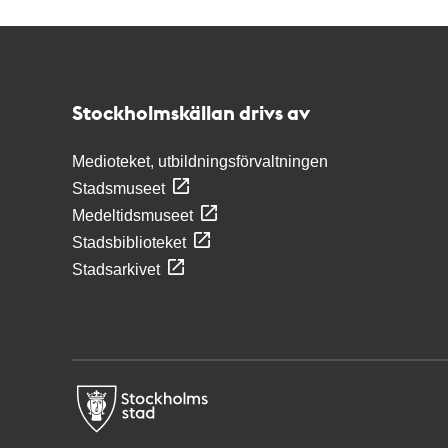
Kontakt
Stockholmskällan
Stockholmskällan drivs av
Medioteket, utbildningsförvaltningen
Stadsmuseet
Medeltidsmuseet
Stadsbiblioteket
Stadsarkivet