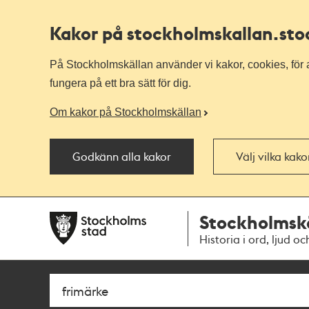
Kakor på stockholmskallan
.st
På Stockholmskällan använder vi kakor, cookies, för a
fungera på ett bra sätt för dig.
Om kakor på Stockholmskällan
Godkänn alla kakor
Välj vilka kak
Till
Till
Stockholmsk
navigationen
huvudinnehållet
Historia i ord, ljud oc
Sök
Fritextsök