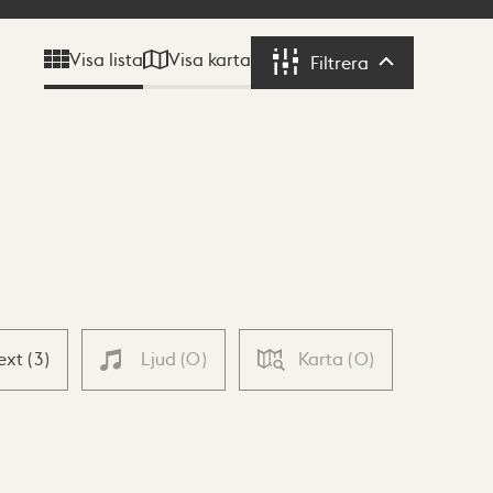
Visa karta
Visa lista
Filtrera
Filtrera
ext
(
3
)
Ljud
(
0
)
Karta
(
0
)