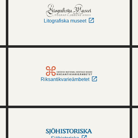
Litografiska museet
Riksantikvarieämbetet