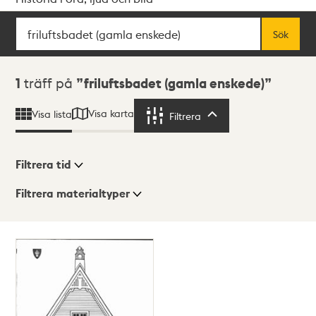
Sök
Fritextsök
Sök
Sökresultat
1
träff på
friluftsbadet (gamla enskede)
Visa karta
Visa lista
Filtrera
Filtrera
Filtrera tid
Filtrera materialtyper
Visningsläge
Totalt
1
träffar
Lista
Karta