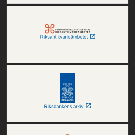
Riksantikvarieämbetet
Riksbankens arkiv