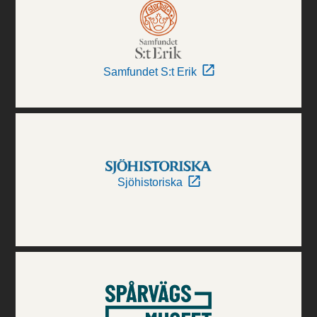
Samfundet S:t Erik
Sjöhistoriska