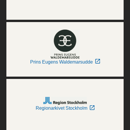
Prins Eugens Waldemarsudde
Regionarkivet Stockholm