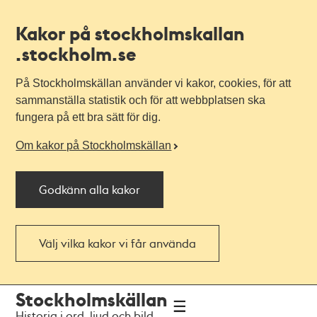
Kakor på stockholmskallan
.stockholm.se
På Stockholmskällan använder vi kakor, cookies, för att
sammanställa statistik och för att webbplatsen ska
fungera på ett bra sätt för dig.
Om kakor på Stockholmskällan
Godkänn alla kakor
Välj vilka kakor vi får använda
Till
Till
Stockholmskällan
navigationen
huvudinnehållet
Historia i ord, ljud och bild