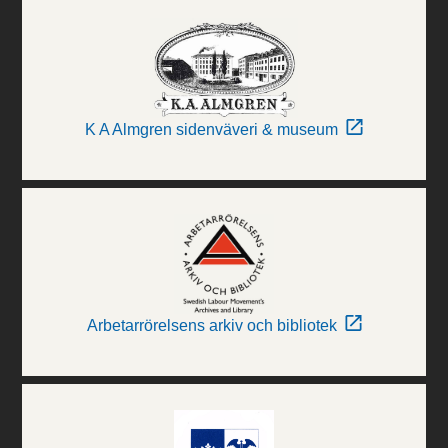
K A Almgren sidenväveri & museum
Arbetarrörelsens arkiv och bibliotek