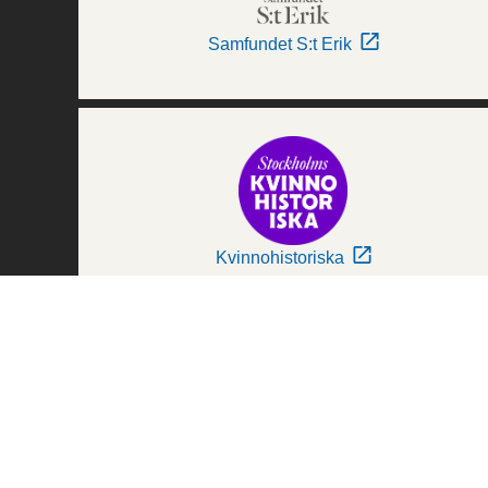
Samfundet S:t Erik
Kvinnohistoriska
Världskulturmuseerna