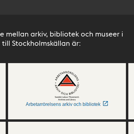
 mellan arkiv, bibliotek och museer i
till Stockholmskällan är:
Arbetarrörelsens arkiv och bibliotek