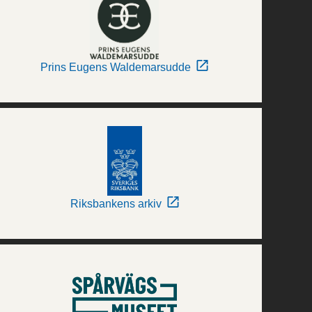
Prins Eugens Waldemarsudde
Riksbankens arkiv