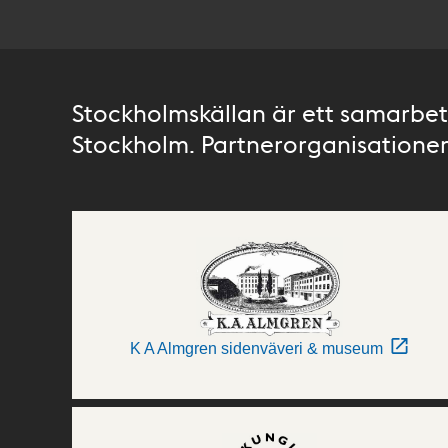
Stockholmskällan är ett samarbete
Stockholm. Partnerorganisationer 
K A Almgren sidenväveri & museum