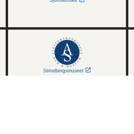
Sjöhistoriska
Strindbergsmuseet