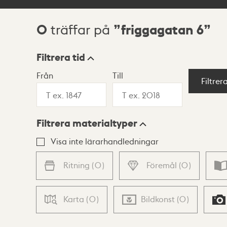
0
friggagatan 6
träffar på
Sökresultat
Filtrera tid
Från
Till
Visningsläge
Filtrer
Filtrera materialtyper
Lista
Karta
Visa inte lärarhandledningar
Ritning
(
0
)
Föremål
(
0
)
Karta
(
0
)
Bildkonst
(
0
)