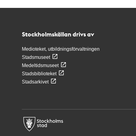
Kontakt
Stockholmskällan
Stockholmskällan drivs av
Medioteket, utbildningsförvaltningen
Stadsmuseet
Medeltidsmuseet
Stadsbiblioteket
Stadsarkivet