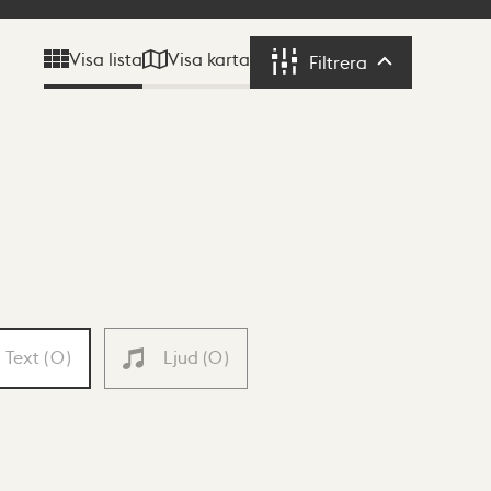
Visa karta
Visa lista
Filtrera
Filtrera
Text
(
0
)
Ljud
(
0
)