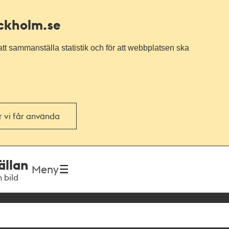
ockholm.se
tt sammanställa statistik och för att webbplatsen ska
or vi får använda
ällan
Meny
h bild