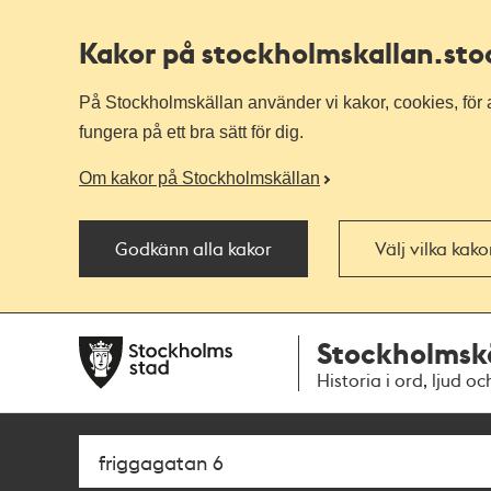
Kakor på stockholmskallan
.st
På Stockholmskällan använder vi kakor, cookies, för a
fungera på ett bra sätt för dig.
Om kakor på Stockholmskällan
Godkänn alla kakor
Välj vilka kak
Till
Till
Stockholmsk
navigationen
huvudinnehållet
Historia i ord, ljud oc
Sök
Fritextsök