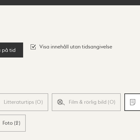
Visa innehåll utan tidsangivelse
a på tid
Litteraturtips
(
0
)
Film & rörlig bild
(
0
)
Foto
(
2
)