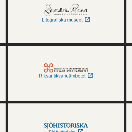
Litografiska museet
Riksantikvarieämbetet