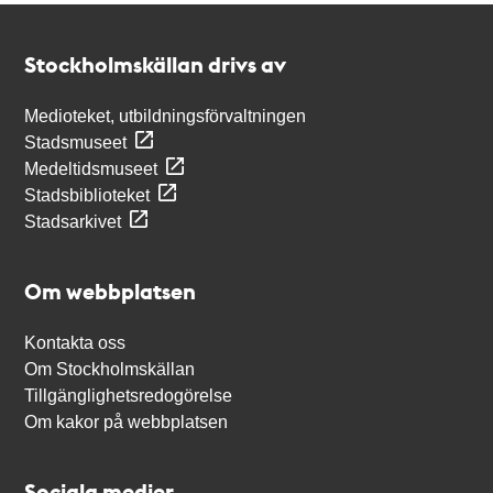
Kontakt
Stockholmskällan
Stockholmskällan drivs av
Medioteket, utbildningsförvaltningen
Stadsmuseet
Medeltidsmuseet
Stadsbiblioteket
Stadsarkivet
Om webbplatsen
Kontakta oss
Om Stockholmskällan
Tillgänglighetsredogörelse
Om kakor på webbplatsen
Sociala medier