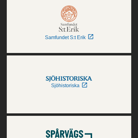
Samfundet S:t Erik
Sjöhistoriska