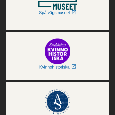
Spårvägsmuseet
Kvinnohistoriska