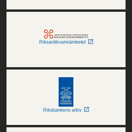
Riksantikvarieämbetet
Riksbankens arkiv