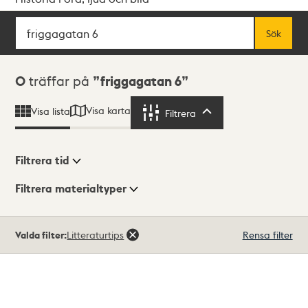
Sök
Fritextsök
Sök
Sökresultat
0
träffar på
friggagatan 6
Visa karta
Visa lista
Filtrera
Filtrera
Filtrera tid
Filtrera materialtyper
Visningsläge
Totalt
Valda filter:
Litteraturtips
Rensa filter
0
träffar
Lista
Karta