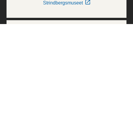
Strindbergsmuseet
Thielska Galleriet
Världskulturmuseerna