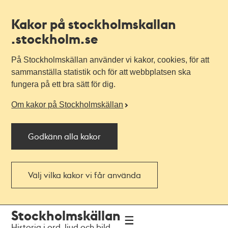
Kakor på stockholmskallan
.stockholm.se
På Stockholmskällan använder vi kakor, cookies, för att
sammanställa statistik och för att webbplatsen ska
fungera på ett bra sätt för dig.
Om kakor på Stockholmskällan
Godkänn alla kakor
Välj vilka kakor vi får använda
Till
Till
Stockholmskällan
navigationen
huvudinnehållet
Historia i ord, ljud och bild