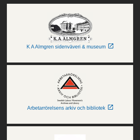
K A Almgren sidenväveri & museum
Arbetarrörelsens arkiv och bibliotek