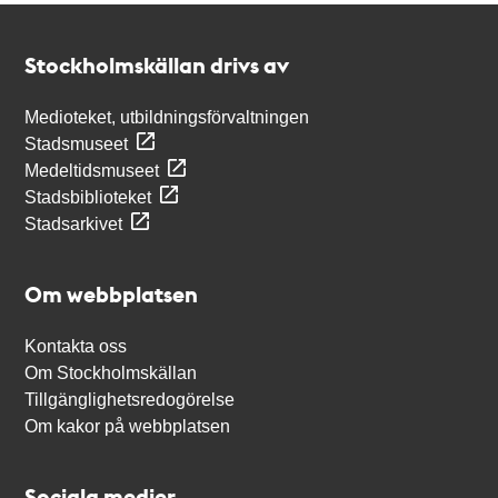
Kontakt
Stockholmskällan
Stockholmskällan drivs av
Medioteket, utbildningsförvaltningen
Stadsmuseet
Medeltidsmuseet
Stadsbiblioteket
Stadsarkivet
Om webbplatsen
Kontakta oss
Om Stockholmskällan
Tillgänglighetsredogörelse
Om kakor på webbplatsen
Sociala medier