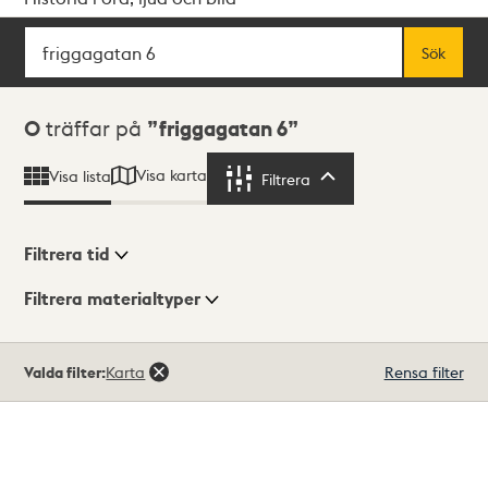
Sök
Fritextsök
Sök
Sökresultat
0
träffar på
friggagatan 6
Visa karta
Visa lista
Filtrera
Filtrera
Filtrera tid
Filtrera materialtyper
Visningsläge
Totalt
Valda filter:
Karta
Rensa filter
0
träffar
Lista
Karta