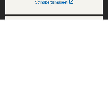
Strindbergsmuseet
Thielska Galleriet
Världskulturmuseerna