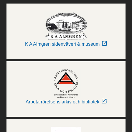
K A Almgren sidenväveri & museum
Arbetarrörelsens arkiv och bibliotek