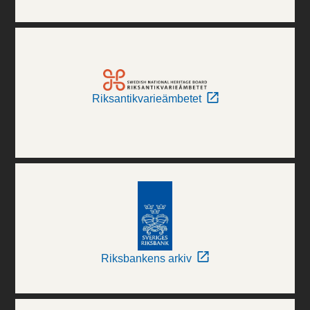
Riksantikvarieämbetet
Riksbankens arkiv