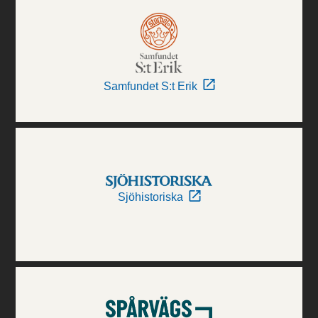
Samfundet S:t Erik
Sjöhistoriska