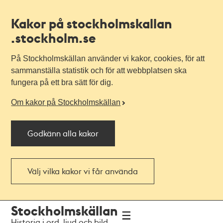
Kakor på stockholmskallan
.stockholm.se
På Stockholmskällan använder vi kakor, cookies, för att
sammanställa statistik och för att webbplatsen ska
fungera på ett bra sätt för dig.
Om kakor på Stockholmskällan
Godkänn alla kakor
Välj vilka kakor vi får använda
Till
Till
Stockholmskällan
navigationen
huvudinnehållet
Historia i ord, ljud och bild