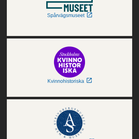
Spårvägsmuseet
Kvinnohistoriska