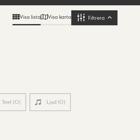
Visa karta
Visa lista
Filtrera
Filtrera
Text
(
0
)
Ljud
(
0
)