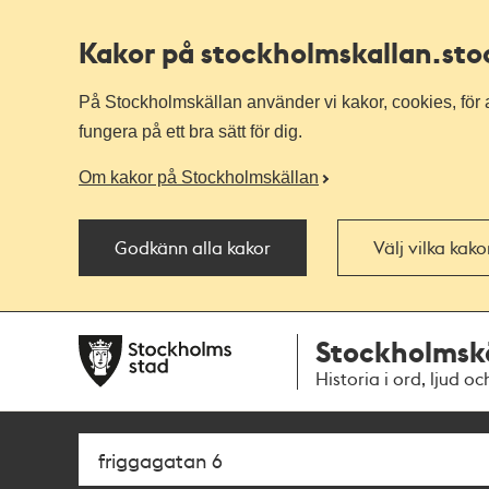
Kakor på stockholmskallan
.st
På Stockholmskällan använder vi kakor, cookies, för a
fungera på ett bra sätt för dig.
Om kakor på Stockholmskällan
Godkänn alla kakor
Välj vilka kak
Till
Till
Stockholmsk
navigationen
huvudinnehållet
Historia i ord, ljud oc
Sök
Fritextsök