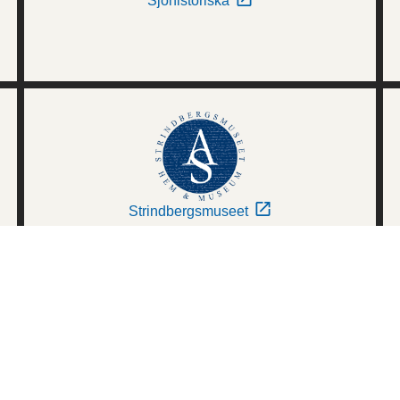
Sjöhistoriska
Strindbergsmuseet