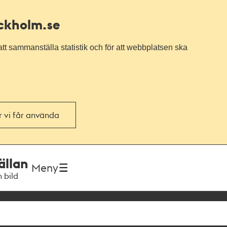
ockholm.se
tt sammanställa statistik och för att webbplatsen ska
or vi får använda
ällan
Meny
h bild