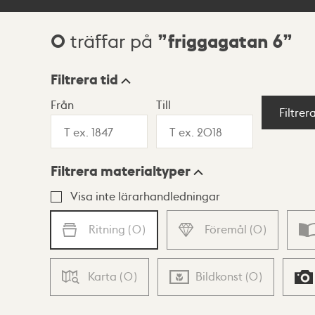
0
friggagatan 6
träffar på
Sökresultat
Filtrera tid
Från
Till
Visningsläge
Filtrer
Filtrera materialtyper
Lista
Karta
Visa inte lärarhandledningar
Ritning
(
0
)
Föremål
(
0
)
Karta
(
0
)
Bildkonst
(
0
)