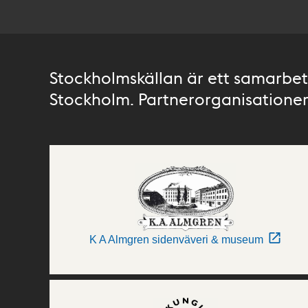
Stockholmskällan är ett samarbete
Stockholm. Partnerorganisationer 
K A Almgren sidenväveri & museum