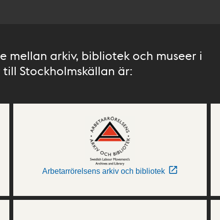
 mellan arkiv, bibliotek och museer i
till Stockholmskällan är:
Arbetarrörelsens arkiv och bibliotek