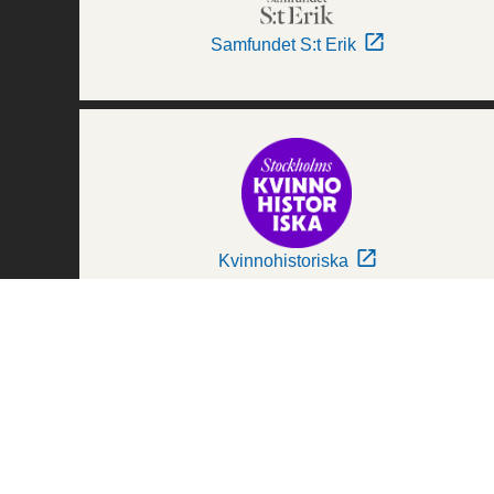
Samfundet S:t Erik
Kvinnohistoriska
Världskulturmuseerna