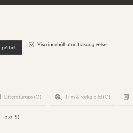
Visa innehåll utan tidsangivelse
a på tid
Litteraturtips
(
0
)
Film & rörlig bild
(
0
)
Foto
(
2
)