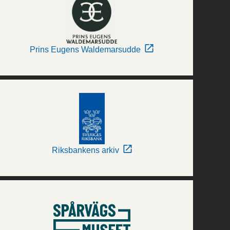
Prins Eugens Waldemarsudde
Riksbankens arkiv