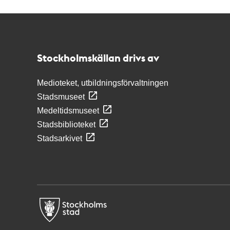
Kontakt
Stockholmskällan
Stockholmskällan drivs av
Medioteket, utbildningsförvaltningen
Stadsmuseet
Medeltidsmuseet
Stadsbiblioteket
Stadsarkivet