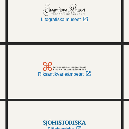
Litografiska museet
Riksantikvarieämbetet