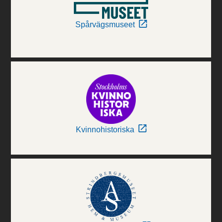
Spårvägsmuseet
Kvinnohistoriska