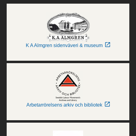
K A Almgren sidenväveri & museum
Arbetarrörelsens arkiv och bibliotek