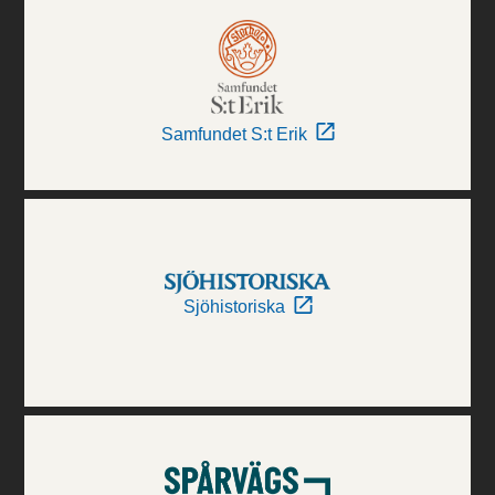
Samfundet S:t Erik
Sjöhistoriska