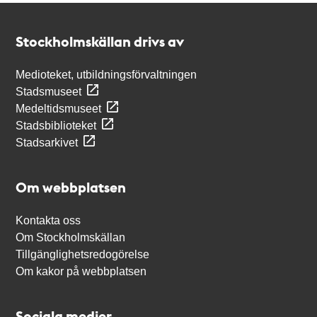
Kontakt
Stockholmskällan
Stockholmskällan drivs av
Medioteket, utbildningsförvaltningen
Stadsmuseet
Medeltidsmuseet
Stadsbiblioteket
Stadsarkivet
Om webbplatsen
Kontakta oss
Om Stockholmskällan
Tillgänglighetsredogörelse
Om kakor på webbplatsen
Sociala medier