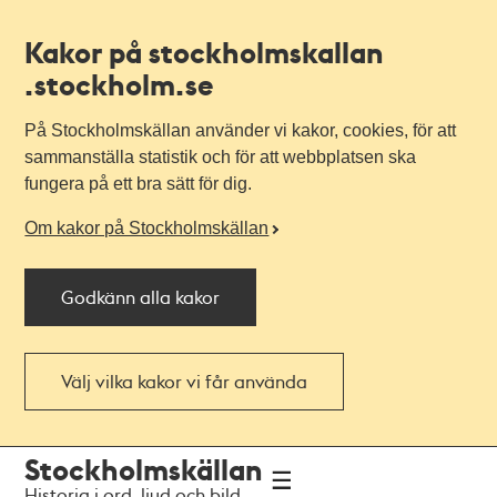
Kakor på stockholmskallan
.stockholm.se
På Stockholmskällan använder vi kakor, cookies, för att
sammanställa statistik och för att webbplatsen ska
fungera på ett bra sätt för dig.
Om kakor på Stockholmskällan
Godkänn alla kakor
Välj vilka kakor vi får använda
Till
Till
Stockholmskällan
navigationen
huvudinnehållet
Historia i ord, ljud och bild