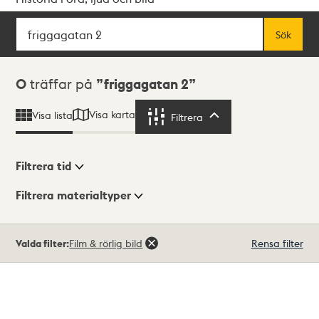
Sök
Fritextsök
Sök
Sökresultat
0
träffar på
friggagatan 2
Visa karta
Visa lista
Filtrera
Filtrera
Filtrera tid
Filtrera materialtyper
Visningsläge
Totalt
Valda filter:
Film & rörlig bild
Rensa filter
0
träffar
Lista
Karta