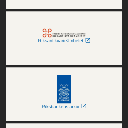
Riksantikvarieämbetet
Riksbankens arkiv