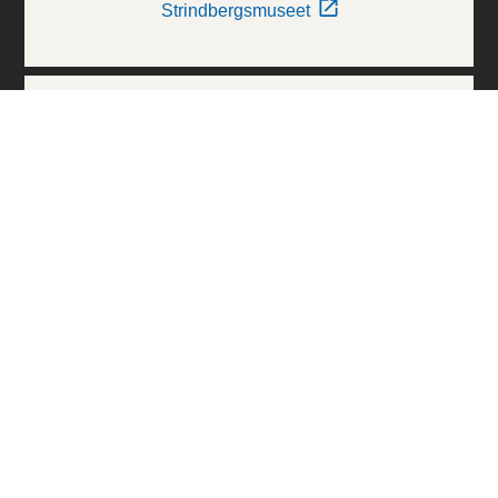
Strindbergsmuseet
Thielska Galleriet
Världskulturmuseerna