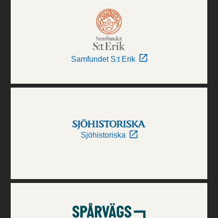
Samfundet S:t Erik
Sjöhistoriska