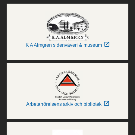
K A Almgren sidenväveri & museum
Arbetarrörelsens arkiv och bibliotek