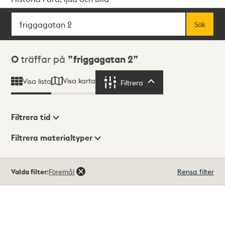
Sök
Fritextsök
Sök
Sökresultat
0
träffar på
friggagatan 2
Visa karta
Visa lista
Filtrera
Filtrera
Filtrera tid
Filtrera materialtyper
Visningsläge
Totalt
Valda filter:
Föremål
Rensa filter
0
träffar
Lista
Karta