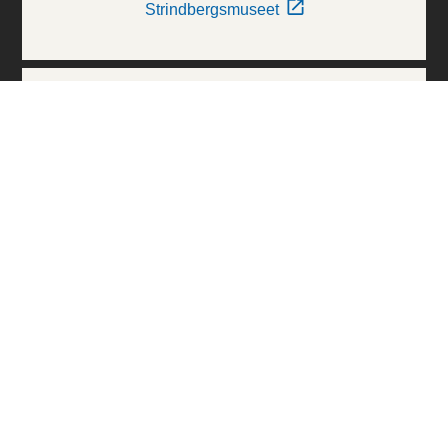
Strindbergsmuseet
Thielska Galleriet
Världskulturmuseerna