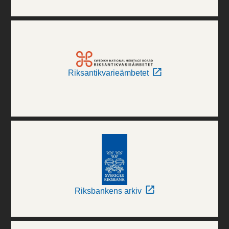
Riksantikvarieämbetet
Riksbankens arkiv