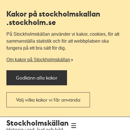
Kakor på stockholmskallan
.stockholm.se
På Stockholmskällan använder vi kakor, cookies, för att
sammanställa statistik och för att webbplatsen ska
fungera på ett bra sätt för dig.
Om kakor på Stockholmskällan
Godkänn alla kakor
Välj vilka kakor vi får använda
Till
Till
Stockholmskällan
navigationen
huvudinnehållet
Historia i ord, ljud och bild