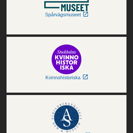
Spårvägsmuseet
Kvinnohistoriska