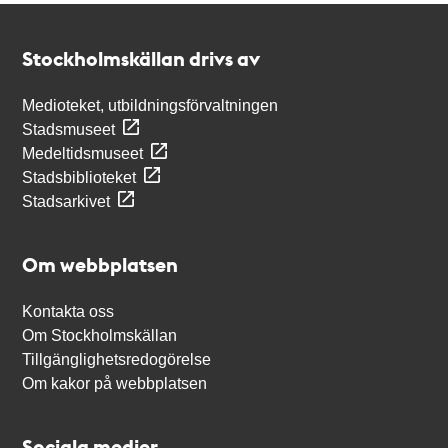
Kontakt
Stockholmskällan
Stockholmskällan drivs av
Medioteket, utbildningsförvaltningen
Stadsmuseet
Medeltidsmuseet
Stadsbiblioteket
Stadsarkivet
Om webbplatsen
Kontakta oss
Om Stockholmskällan
Tillgänglighetsredogörelse
Om kakor på webbplatsen
Sociala medier