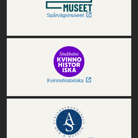
Spårvägsmuseet
Kvinnohistoriska