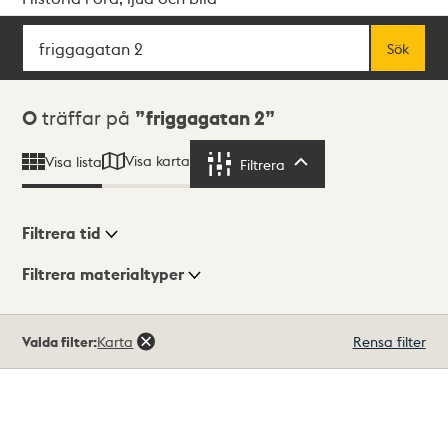
Sök
Fritextsök
Sök
Sökresultat
0
träffar på
friggagatan 2
Visa karta
Visa lista
Filtrera
Filtrera
Filtrera tid
Filtrera materialtyper
Visningsläge
Totalt
Valda filter:
Karta
Rensa filter
0
träffar
Lista
Karta