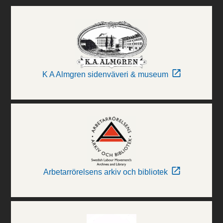
K A Almgren sidenväveri & museum
Arbetarrörelsens arkiv och bibliotek