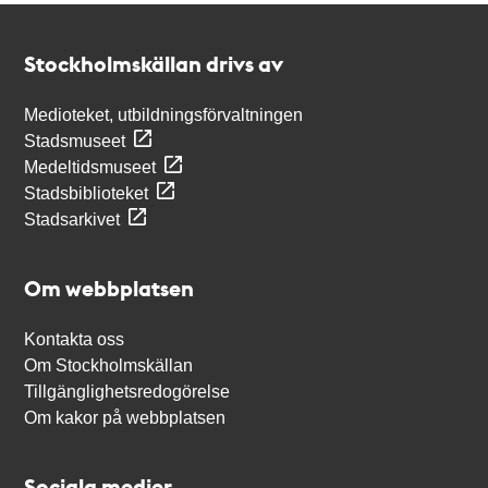
Kontakt
Stockholmskällan
Stockholmskällan drivs av
Medioteket, utbildningsförvaltningen
Stadsmuseet
Medeltidsmuseet
Stadsbiblioteket
Stadsarkivet
Om webbplatsen
Kontakta oss
Om Stockholmskällan
Tillgänglighetsredogörelse
Om kakor på webbplatsen
Sociala medier