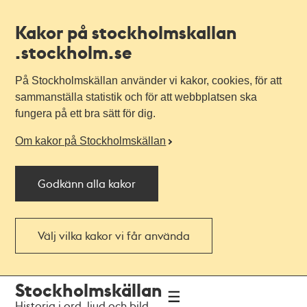
Kakor på stockholmskallan
.stockholm.se
På Stockholmskällan använder vi kakor, cookies, för att
sammanställa statistik och för att webbplatsen ska
fungera på ett bra sätt för dig.
Om kakor på Stockholmskällan
Godkänn alla kakor
Välj vilka kakor vi får använda
Till
Till
Stockholmskällan
navigationen
huvudinnehållet
Historia i ord, ljud och bild