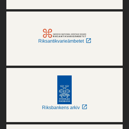
Riksantikvarieämbetet
Riksbankens arkiv