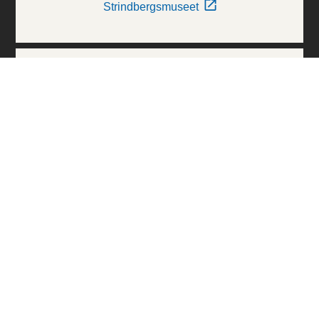
Strindbergsmuseet
Thielska Galleriet
Världskulturmuseerna