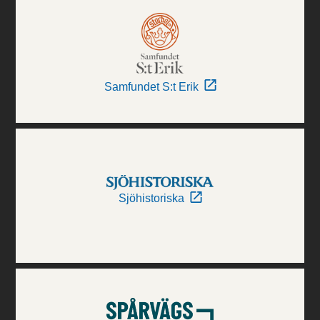
Samfundet S:t Erik
Sjöhistoriska