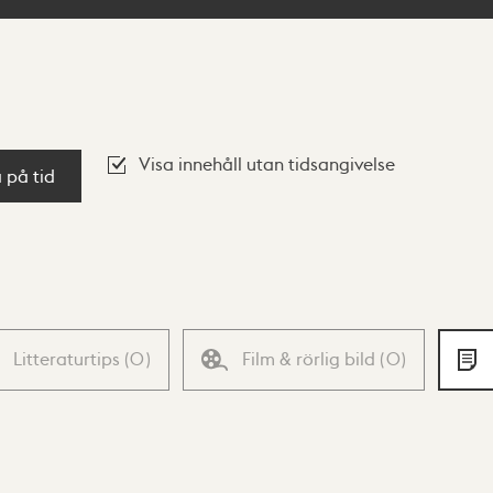
Visa innehåll utan tidsangivelse
a på tid
Litteraturtips
(
0
)
Film & rörlig bild
(
0
)