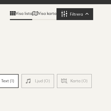
Visa karta
Visa lista
Filtrera
Filtrera
Text
(
1
)
Ljud
(
0
)
Karta
(
0
)