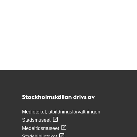
Kontakt
Stockholmskällan
Stockholmskällan drivs av
Medioteket, utbildningsförvaltningen
Stadsmuseet
Medeltidsmuseet
Stadsbiblioteket