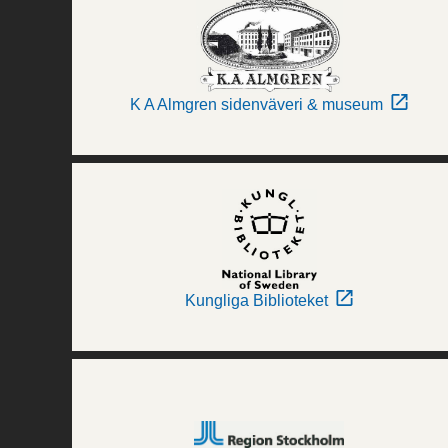
K A Almgren sidenväveri & museum
Kungliga Biblioteket