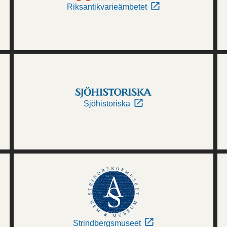
Riksantikvarieämbetet
Sjöhistoriska
Strindbergsmuseet