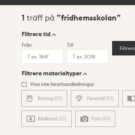
1
fridhemsskolan
träff på
Sökresultat
Filtrera tid
Från
Till
Visningsläge
Filtrer
Filtrera materialtyper
Lista
Karta
Visa inte lärarhandledningar
Ritning
(
0
)
Föremål
(
0
)
Bildkonst
(
0
)
Foto
(
0
)