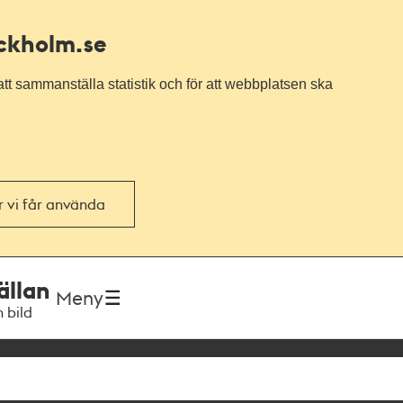
ockholm.se
tt sammanställa statistik och för att webbplatsen ska
or vi får använda
ällan
Meny
h bild