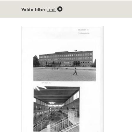
Totalt
Valda filter:
Text
1
träffar