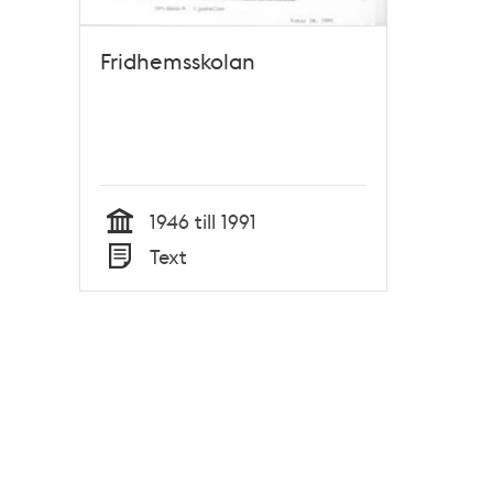
Fridhemsskolan
1946 till 1991
Tid
Text
Typ