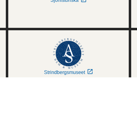
Sjöhistoriska
Strindbergsmuseet