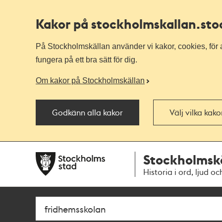
Kakor på stockholmskallan
.st
På Stockholmskällan använder vi kakor, cookies, för a
fungera på ett bra sätt för dig.
Om kakor på Stockholmskällan
Godkänn alla kakor
Välj vilka kak
Till
Till
Stockholmsk
navigationen
huvudinnehållet
Historia i ord, ljud oc
Sök
Fritextsök