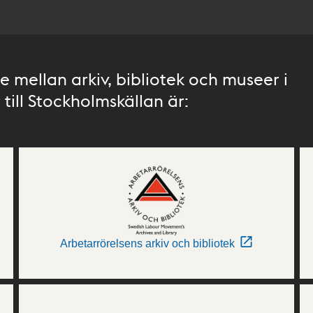
 mellan arkiv, bibliotek och museer i
till Stockholmskällan är:
Arbetarrörelsens arkiv och bibliotek