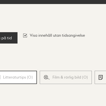
Visa innehåll utan tidsangivelse
a på tid
Litteraturtips
(
0
)
Film & rörlig bild
(
0
)