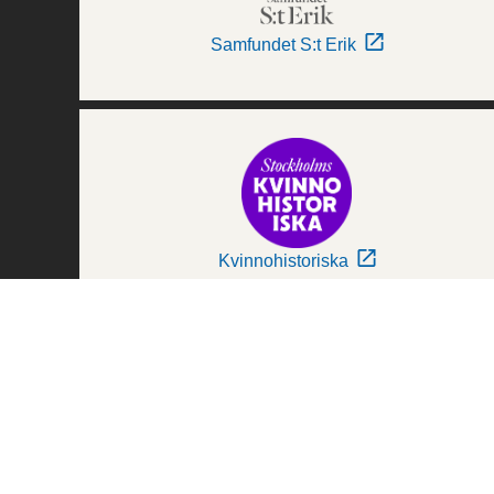
Samfundet S:t Erik
Kvinnohistoriska
Världskulturmuseerna