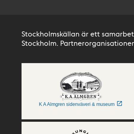
Stockholmskällan är ett samarbete
Stockholm. Partnerorganisationer 
K A Almgren sidenväveri & museum