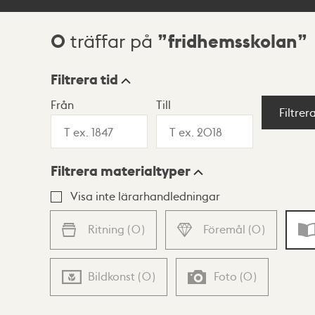
0
fridhemsskolan
träffar på
Sökresultat
Filtrera tid
Från
Till
Visningsläge
Filtrer
Filtrera materialtyper
Lista
Karta
Visa inte lärarhandledningar
Ritning
(
0
)
Föremål
(
0
)
Bildkonst
(
0
)
Foto
(
0
)