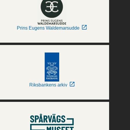
Prins Eugens Waldemarsudde
Riksbankens arkiv