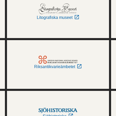
Litografiska museet
Riksantikvarieämbetet