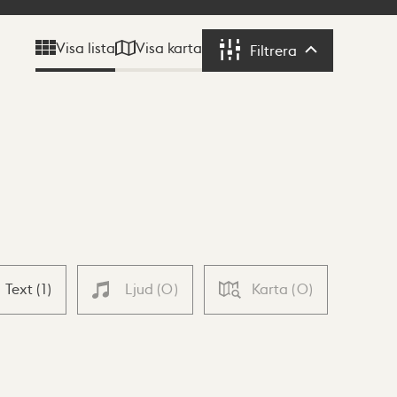
Visa karta
Visa lista
Filtrera
Filtrera
Text
(
1
)
Ljud
(
0
)
Karta
(
0
)