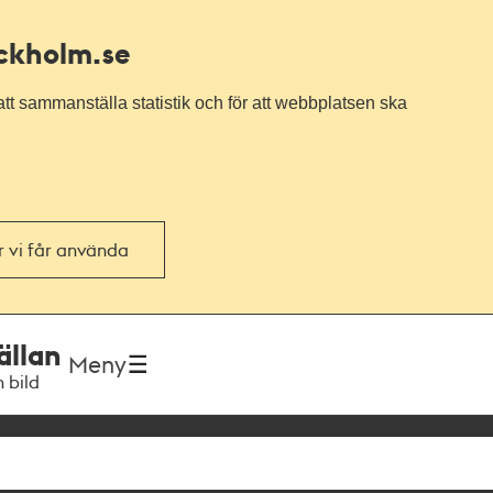
ockholm.se
tt sammanställa statistik och för att webbplatsen ska
or vi får använda
ällan
Meny
h bild