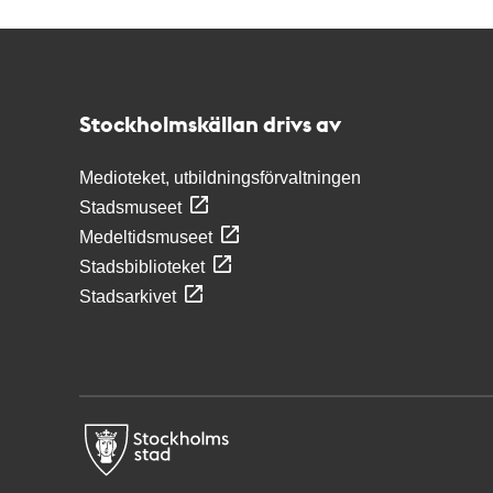
Kontakt
Stockholmskällan
Stockholmskällan drivs av
Medioteket, utbildningsförvaltningen
Stadsmuseet
Medeltidsmuseet
Stadsbiblioteket
Stadsarkivet