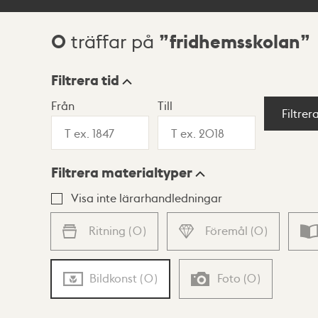
0
fridhemsskolan
träffar på
Sökresultat
Filtrera tid
Från
Till
Visningsläge
Filtrer
Filtrera materialtyper
Lista
Karta
Visa inte lärarhandledningar
Ritning
(
0
)
Föremål
(
0
)
Bildkonst
(
0
)
Foto
(
0
)