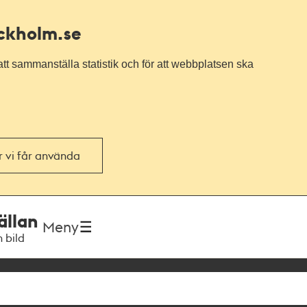
ockholm.se
tt sammanställa statistik och för att webbplatsen ska
or vi får använda
ällan
Meny
h bild