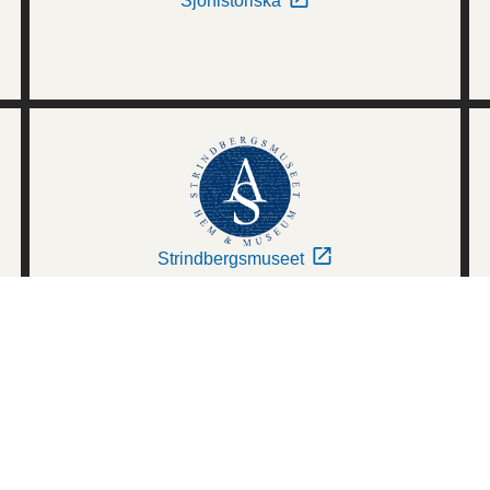
Sjöhistoriska
Strindbergsmuseet