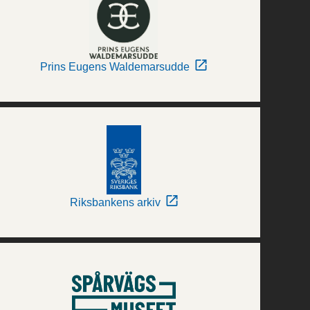
Prins Eugens Waldemarsudde
Riksbankens arkiv