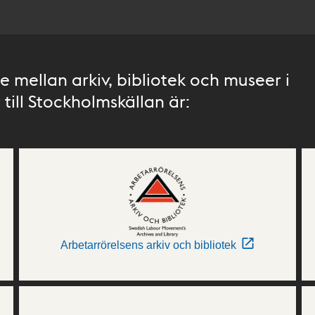
 mellan arkiv, bibliotek och museer i
till Stockholmskällan är:
Arbetarrörelsens arkiv och bibliotek