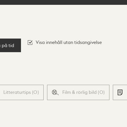
Visa innehåll utan tidsangivelse
a på tid
Litteraturtips
(
0
)
Film & rörlig bild
(
0
)