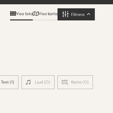
Visa karta
Visa lista
Filtrera
Filtrera
Text
(
1
)
Ljud
(
0
)
Karta
(
0
)