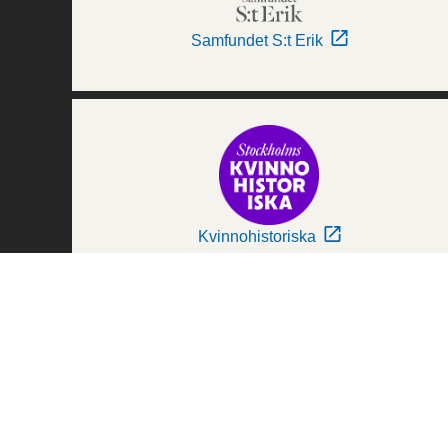
Samfundet S:t Erik
Kvinnohistoriska
Världskulturmuseerna