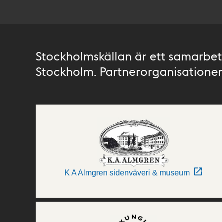
Stockholmskällan är ett samarbete
Stockholm. Partnerorganisationer 
K A Almgren sidenväveri & museum