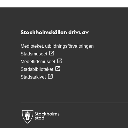
Kontakt
Stockholmskällan
Stockholmskällan drivs av
Medioteket, utbildningsförvaltningen
Stadsmuseet
Medeltidsmuseet
Stadsbiblioteket
Stadsarkivet