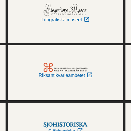
Litografiska museet
Riksantikvarieämbetet