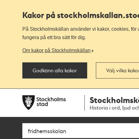
Kakor på stockholmskallan
.st
På Stockholmskällan använder vi kakor, cookies, för a
fungera på ett bra sätt för dig.
Om kakor på Stockholmskällan
Godkänn alla kakor
Välj vilka kak
Till
Till
Stockholmsk
navigationen
huvudinnehållet
Historia i ord, ljud oc
Sök
Fritextsök