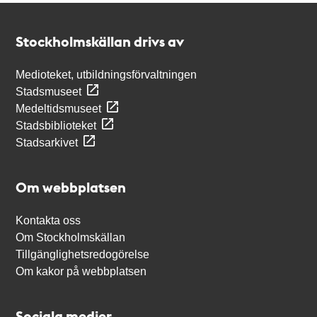
Kontakt
Stockholmskällan
Stockholmskällan drivs av
Medioteket, utbildningsförvaltningen
Stadsmuseet
Medeltidsmuseet
Stadsbiblioteket
Stadsarkivet
Om webbplatsen
Kontakta oss
Om Stockholmskällan
Tillgänglighetsredogörelse
Om kakor på webbplatsen
Sociala medier