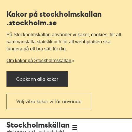
Kakor på stockholmskallan
.stockholm.se
På Stockholmskällan använder vi kakor, cookies, för att
sammanställa statistik och för att webbplatsen ska
fungera på ett bra sätt för dig.
Om kakor på Stockholmskällan
Godkänn alla kakor
Välj vilka kakor vi får använda
Till
Till
Stockholmskällan
navigationen
huvudinnehållet
Historia i ord, ljud och bild