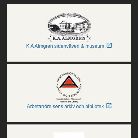
K A Almgren sidenväveri & museum
Arbetarrörelsens arkiv och bibliotek