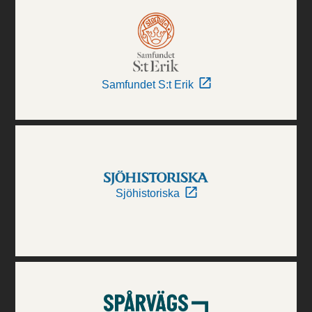
Samfundet S:t Erik
Sjöhistoriska