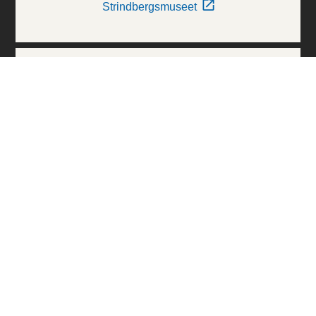
Strindbergsmuseet
Thielska Galleriet
Världskulturmuseerna