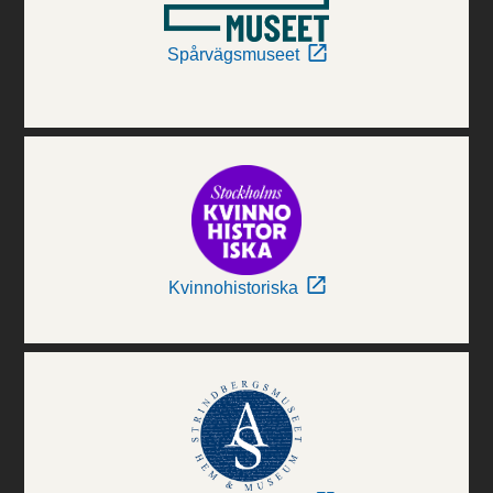
Spårvägsmuseet
Kvinnohistoriska