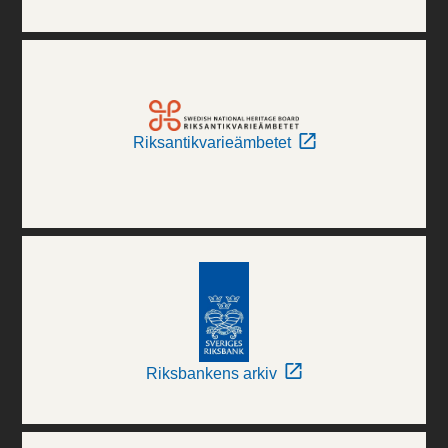
Riksantikvarieämbetet
Riksbankens arkiv