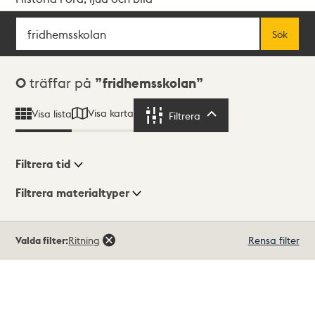
Sök
Fritextsök
Sök
Sökresultat
0
träffar på
fridhemsskolan
Visa karta
Visa lista
Filtrera
Filtrera
Filtrera tid
Filtrera materialtyper
Visningsläge
Totalt
Valda filter:
Ritning
Rensa filter
0
träffar
Lista
Karta