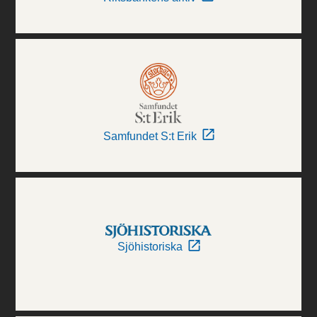
Samfundet S:t Erik
Sjöhistoriska