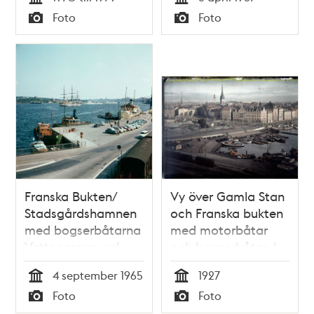
Skeppsholmen
spåren söder om
Tid
Tid
Foto
Foto
Stadsgårdsleden
Typ
Typ
Franska Bukten/
Vy över Gamla Stan
Stadsgårdshamnen
och Franska bukten
med bogserbåtarna
med motorbåtar
Vattengrogg och
och bogserbåtar. I
Starkgrogg. På
förgrunden spår och
4 september 1965
1927
Strömmen italienska
godsvagnar i
Tid
Tid
Foto
Foto
segelfartyget
Stadsgården
Typ
Typ
Amerigo Vespucci