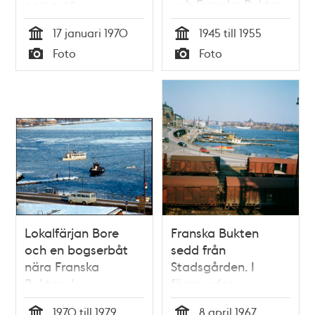
norr mot
och Franska Bukten.
Skeppsbron och
Stadsgårdshamnen i
17 januari 1970
1945 till 1955
Strömmen
bakgrunden
Tid
Tid
Foto
Foto
Typ
Typ
Lokalfärjan Bore
Franska Bukten
och en bogserbåt
sedd från
nära Franska
Stadsgården. I
Bukten. I
förgrunden
bakgrunden
godsvagnar på
1970 till 1979
8 april 1967