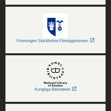
Föreningen Stockholms Företagsminnen
Kungliga Biblioteket