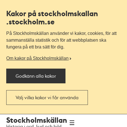
Kakor på stockholmskallan
.stockholm.se
På Stockholmskällan använder vi kakor, cookies, för att
sammanställa statistik och för att webbplatsen ska
fungera på ett bra sätt för dig.
Om kakor på Stockholmskällan
Godkänn alla kakor
Välj vilka kakor vi får använda
Till
Till
Stockholmskällan
navigationen
huvudinnehållet
Historia i ord, ljud och bild