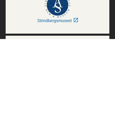
Strindbergsmuseet
Thielska Galleriet
Världskulturmuseerna