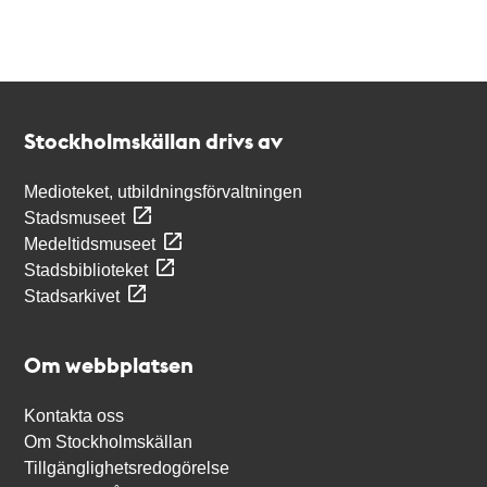
Kontakt
Stockholmskällan
Stockholmskällan drivs av
Medioteket, utbildningsförvaltningen
Stadsmuseet
Medeltidsmuseet
Stadsbiblioteket
Stadsarkivet
Om webbplatsen
Kontakta oss
Om Stockholmskällan
Tillgänglighetsredogörelse