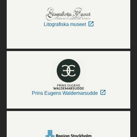
Litografiska museet
Prins Eugens Waldemarsudde