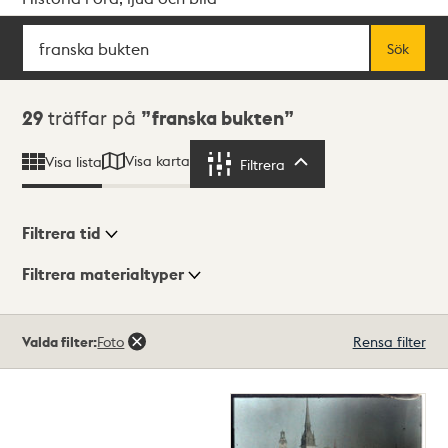
Sök
Fritextsök
Sök
Sökresultat
29
träffar på
franska bukten
Visa karta
Visa lista
Filtrera
Filtrera
Filtrera tid
Filtrera materialtyper
Visningsläge
Totalt
Valda filter:
Foto
Rensa filter
29
träffar
Lista
Karta