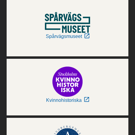
Spårvägsmuseet
Kvinnohistoriska