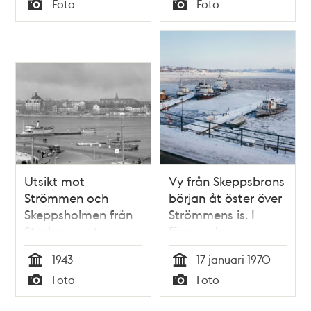
Foto
Foto
Typ
Typ
Utsikt mot
Vy från Skeppsbrons
Strömmen och
början åt öster över
Skeppsholmen från
Strömmens is. I
Stadsmuseets
förgrunden
fotoateljéfönster
bogserbåtarna
1943
17 januari 1970
Brita, Tor, Bill och
Tid
Tid
Foto
Foto
Jarl vid Karl
Typ
Typ
Johansslussen