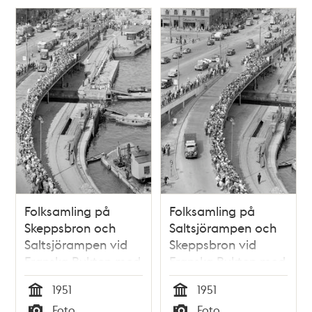
Folksamling på
Folksamling på
Skeppsbron och
Saltsjörampen och
Saltsjörampen vid
Skeppsbron vid
Franska Bukten med
Franska Bukten med
anledning av
anledning av
1951
1951
engelska
engelska
Tid
Tid
Foto
Foto
hangarkryssaren
hangarkryssaren