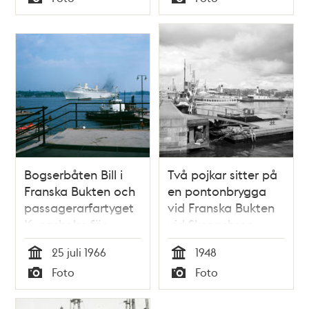
Typ
Typ
Indomitables besök
Indomitables besök
i Stockholm
i Stockholm
Bogserbåten Bill i
Två pojkar sitter på
Franska Bukten och
en pontonbrygga
passagerarfartyget
vid Franska Bukten
Kungsholm för
vid Skeppsbron.
ankar på Strömmen.
Flera ångbåtar
25 juli 1966
1948
Vy från Östra
ligger på Strömmen
Tid
Tid
Foto
Foto
Slussgatan
Typ
Typ