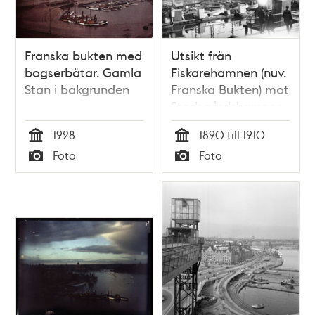
Franska bukten med
Utsikt från
bogserbåtar. Gamla
Fiskarehamnen (nuv.
Stan i bakgrunden
Franska Bukten) mot
Stadsgårdshamnen
1928
1890 till 1910
Tid
Tid
Foto
Foto
Typ
Typ