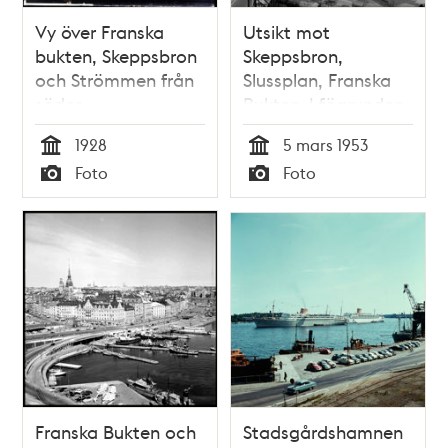
Vy över Franska
Utsikt mot
bukten, Skeppsbron
Skeppsbron,
och Strömmen från
Slussplan, Franska
söder
Bukten. I fögrunden
Katarinahissen
1928
5 mars 1953
Tid
Tid
Foto
Foto
Typ
Typ
Franska Bukten och
Stadsgårdshamnen