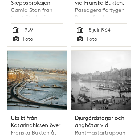
Skeppsbrokajen.
vid Franska Bukten.
Gamla Stan från
Passagerarfartygen
taket Stadsgården
Bergenfjord och
10
Andes på Strömmen
1959
18 juli 1964
Tid
Tid
Foto
Foto
Typ
Typ
Utsikt från
Djurgårdsfärjor och
Katarinahissen över
ångbåtar vid
Franska Bukten åt
Räntmästartrappan