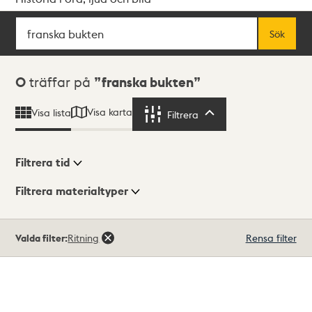
Sök
Fritextsök
Sök
Sökresultat
0
träffar på
franska bukten
Visa karta
Visa lista
Filtrera
Filtrera
Filtrera tid
Filtrera materialtyper
Visningsläge
Totalt
Valda filter:
Ritning
Rensa filter
0
träffar
Lista
Karta