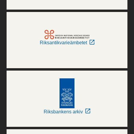
Riksantikvarieämbetet
Riksbankens arkiv