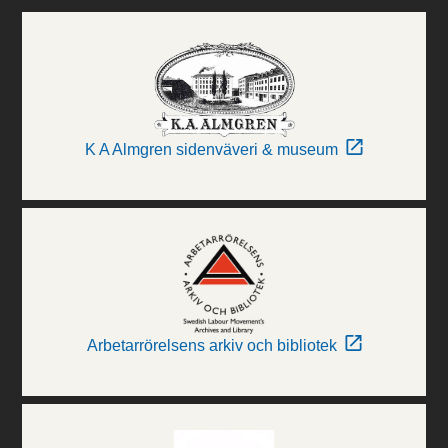
K A Almgren sidenväveri & museum
Arbetarrörelsens arkiv och bibliotek