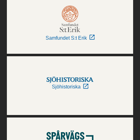
Samfundet S:t Erik
Sjöhistoriska