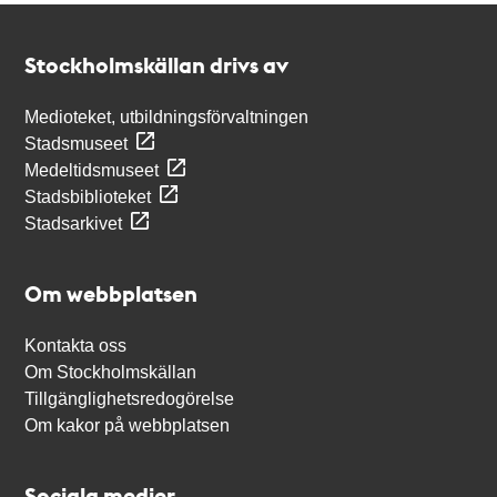
Kontakt
Stockholmskällan
Stockholmskällan drivs av
Medioteket, utbildningsförvaltningen
Stadsmuseet
Medeltidsmuseet
Stadsbiblioteket
Stadsarkivet
Om webbplatsen
Kontakta oss
Om Stockholmskällan
Tillgänglighetsredogörelse
Om kakor på webbplatsen
Sociala medier