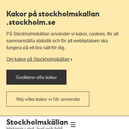
Kakor på stockholmskallan
.stockholm.se
På Stockholmskällan använder vi kakor, cookies, för att
sammanställa statistik och för att webbplatsen ska
fungera på ett bra sätt för dig.
Om kakor på Stockholmskällan
Godkänn alla kakor
Välj vilka kakor vi får använda
Till
Till
Stockholmskällan
navigationen
huvudinnehållet
Historia i ord, ljud och bild