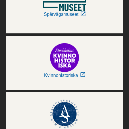
Spårvägsmuseet
Kvinnohistoriska