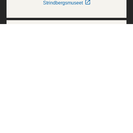
Strindbergsmuseet
Thielska Galleriet
Världskulturmuseerna