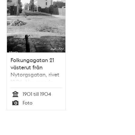
Folkungagatan 21
västerut från
Nytorgsgatan, rivet
1906. Nuvarande
Folkungagatan 81.
1901 till 1904
Tid
Foto
Typ