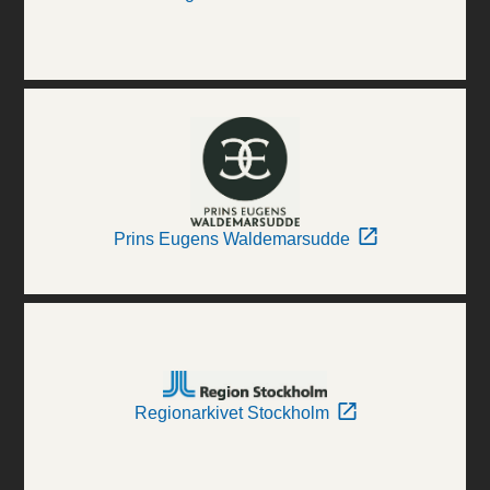
Prins Eugens Waldemarsudde
Regionarkivet Stockholm