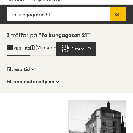
Sök
Fritextsök
Sök
Sökresultat
3
träffar på
folkungagatan 21
Visa karta
Visa lista
Filtrera
Filtrera
Filtrera tid
Filtrera materialtyper
Visningsläge
Totalt
3
träffar
Lista
Karta