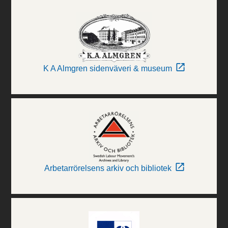
K A Almgren sidenväveri & museum
Arbetarrörelsens arkiv och bibliotek