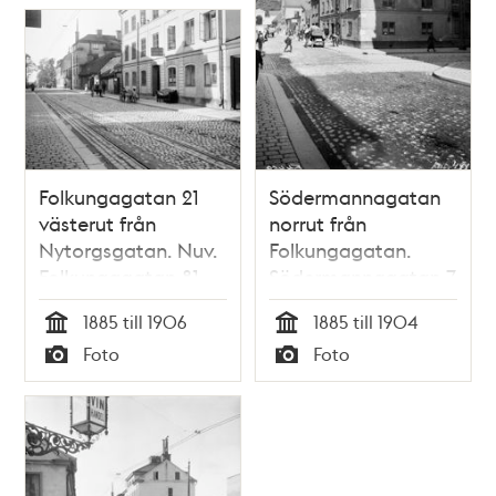
Folkungagatan 21
Södermannagatan
västerut från
norrut från
Nytorgsgatan. Nuv.
Folkungagatan.
Folkungagatan 81
Södermannagatan 7
vid hörnet av
1885 till 1906
1885 till 1904
Folkungagatan 21.
Tid
Tid
Foto
Foto
Nuv.
Typ
Typ
Södermannagatan
5 och
Folkungagatan 79