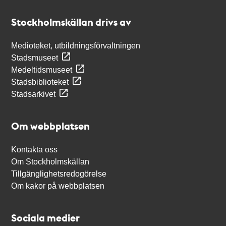
Kontakt
Stockholmskällan
Stockholmskällan drivs av
Medioteket, utbildningsförvaltningen
Stadsmuseet
Medeltidsmuseet
Stadsbiblioteket
Stadsarkivet
Om webbplatsen
Kontakta oss
Om Stockholmskällan
Tillgänglighetsredogörelse
Om kakor på webbplatsen
Sociala medier