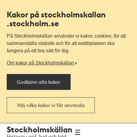
Kakor på stockholmskallan
.stockholm.se
På Stockholmskällan använder vi kakor, cookies, för att
sammanställa statistik och för att webbplatsen ska
fungera på ett bra sätt för dig.
Om kakor på Stockholmskällan
Godkänn alla kakor
Välj vilka kakor vi får använda
Till
Till
Stockholmskällan
navigationen
huvudinnehållet
Historia i ord, ljud och bild