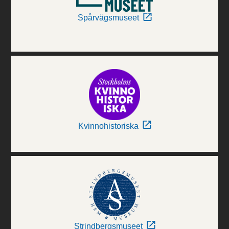
Spårvägsmuseet
Kvinnohistoriska
Strindbergsmuseet