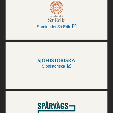
Samfundet S:t Erik
Sjöhistoriska