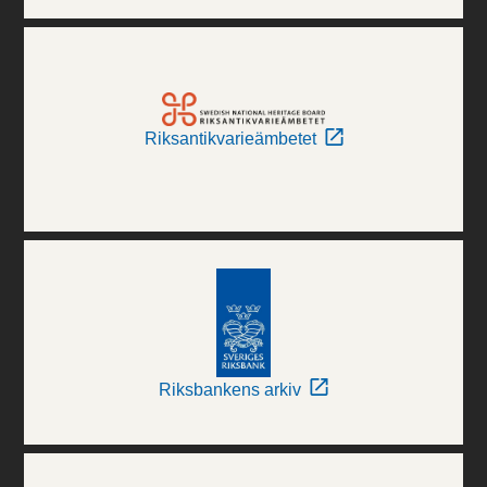
Riksantikvarieämbetet
Riksbankens arkiv