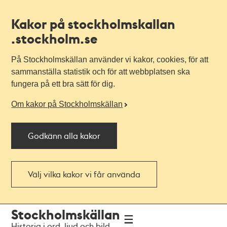
Kakor på stockholmskallan
.stockholm.se
På Stockholmskällan använder vi kakor, cookies, för att
sammanställa statistik och för att webbplatsen ska
fungera på ett bra sätt för dig.
Om kakor på Stockholmskällan
Godkänn alla kakor
Välj vilka kakor vi får använda
Till
Till
Stockholmskällan
navigationen
huvudinnehållet
Historia i ord, ljud och bild