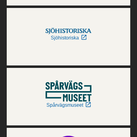
Sjöhistoriska
Spårvägsmuseet