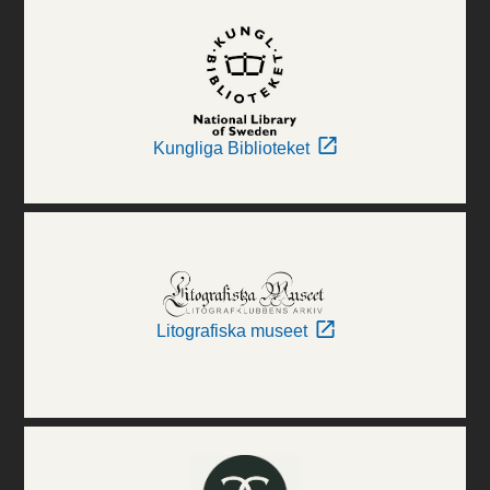
Kungliga Biblioteket
Litografiska museet