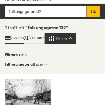
Sök
Fritextsök
Sök
Sökresultat
1
träff på
folkungagatan 132
Visa karta
Visa lista
Filtrera
Filtrera
Filtrera tid
Filtrera materialtyper
Visningsläge
Totalt
1
träffar
Lista
Karta