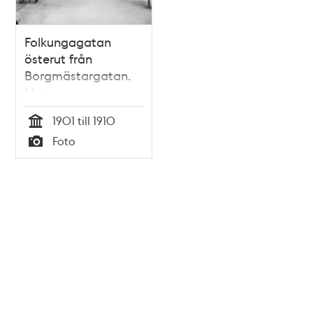
Folkungagatan
österut från
Borgmästargatan.
Nuv.
Stigbergsparken och
1901 till 1910
Folkungagatan 130-
Tid
Foto
140
Typ