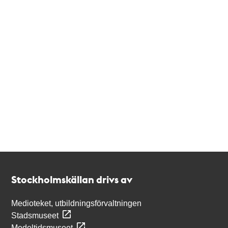
Kontakt
Stockholmskällan
Stockholmskällan drivs av
Medioteket, utbildningsförvaltningen
Stadsmuseet
Medeltidsmuseet