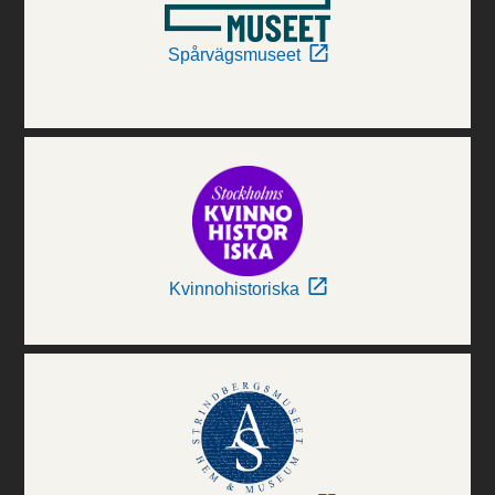
Spårvägsmuseet
Kvinnohistoriska