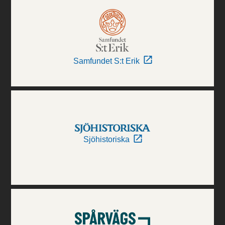
Samfundet S:t Erik
Sjöhistoriska