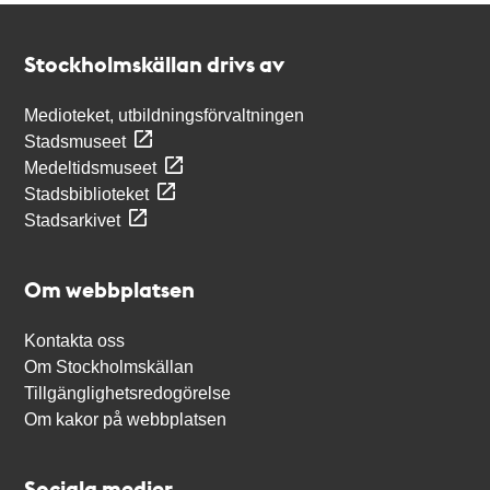
Kontakt
Stockholmskällan
Stockholmskällan drivs av
Medioteket, utbildningsförvaltningen
Stadsmuseet
Medeltidsmuseet
Stadsbiblioteket
Stadsarkivet
Om webbplatsen
Kontakta oss
Om Stockholmskällan
Tillgänglighetsredogörelse
Om kakor på webbplatsen
Sociala medier