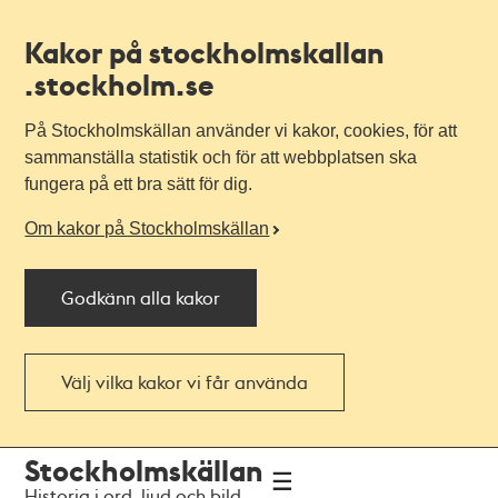
Kakor på stockholmskallan
.stockholm.se
På Stockholmskällan använder vi kakor, cookies, för att
sammanställa statistik och för att webbplatsen ska
fungera på ett bra sätt för dig.
Om kakor på Stockholmskällan
Godkänn alla kakor
Välj vilka kakor vi får använda
Till
Till
Stockholmskällan
navigationen
huvudinnehållet
Historia i ord, ljud och bild