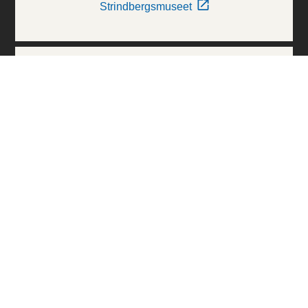
Strindbergsmuseet
Thielska Galleriet
Världskulturmuseerna