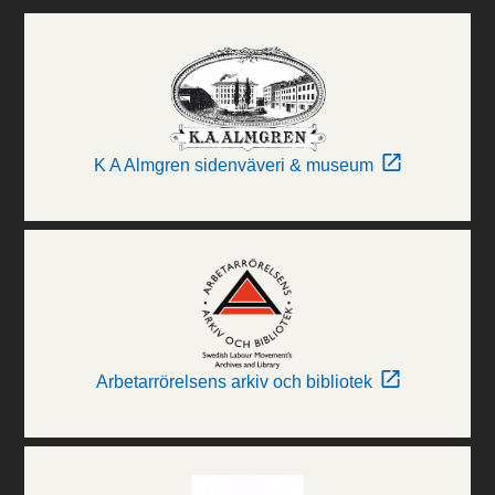
K A Almgren sidenväveri & museum
Arbetarrörelsens arkiv och bibliotek