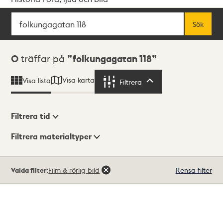
Sök
Fritextsök
Sök
Sökresultat
0
träffar på
folkungagatan 118
Visa karta
Visa lista
Filtrera
Filtrera
Filtrera tid
Filtrera materialtyper
Visningsläge
Totalt
Valda filter:
Film & rörlig bild
Rensa filter
0
träffar
Lista
Karta