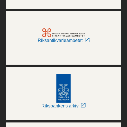
Riksantikvarieämbetet
Riksbankens arkiv