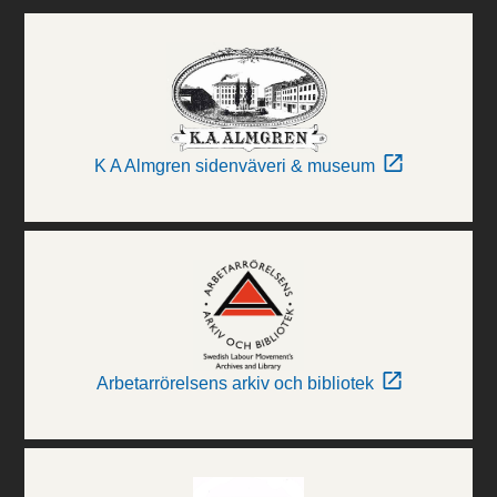
K A Almgren sidenväveri & museum
Arbetarrörelsens arkiv och bibliotek