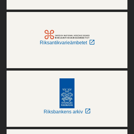
Riksantikvarieämbetet
Riksbankens arkiv