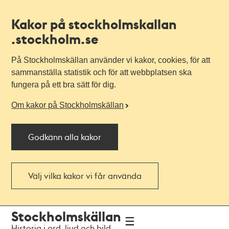
Kakor på stockholmskallan
.stockholm.se
På Stockholmskällan använder vi kakor, cookies, för att
sammanställa statistik och för att webbplatsen ska
fungera på ett bra sätt för dig.
Om kakor på Stockholmskällan
Godkänn alla kakor
Välj vilka kakor vi får använda
Till
Till
Stockholmskällan
navigationen
huvudinnehållet
Historia i ord, ljud och bild