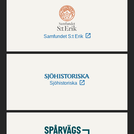
Samfundet S:t Erik
Sjöhistoriska