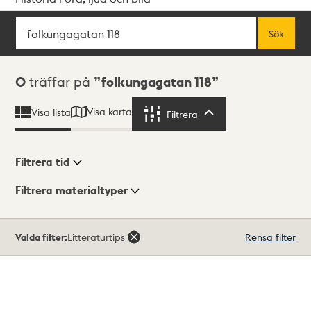
Sök
Fritextsök
Sök
Sökresultat
0
träffar på
folkungagatan 118
Visa karta
Visa lista
Filtrera
Filtrera
Filtrera tid
Filtrera materialtyper
Visningsläge
Totalt
Valda filter:
Litteraturtips
Rensa filter
0
träffar
Lista
Karta