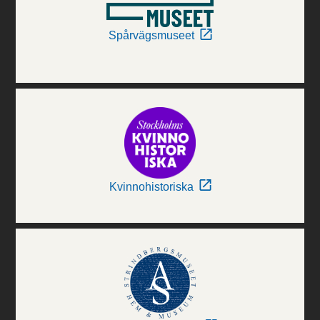
Spårvägsmuseet
Kvinnohistoriska