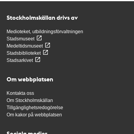
Kontakt
Stockholmskällan
Stockholmskällan drivs av
Medioteket, utbildningsförvaltningen
Stadsmuseet
Medeltidsmuseet
Stadsbiblioteket
Stadsarkivet
Om webbplatsen
Kontakta oss
Om Stockholmskällan
Tillgänglighetsredogörelse
Om kakor på webbplatsen
Sociala medier