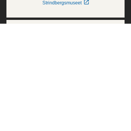
Strindbergsmuseet
Thielska Galleriet
Världskulturmuseerna