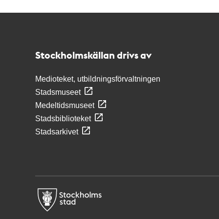
Kontakt
Stockholmskällan
Stockholmskällan drivs av
Medioteket, utbildningsförvaltningen
Stadsmuseet
Medeltidsmuseet
Stadsbiblioteket
Stadsarkivet