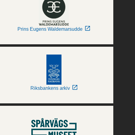
Prins Eugens Waldemarsudde
Riksbankens arkiv