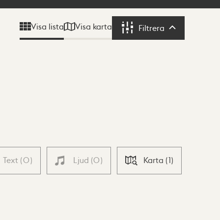
Visa karta
Visa lista
Filtrera
Filtrera
Text
(
0
)
Ljud
(
0
)
Karta
(
1
)