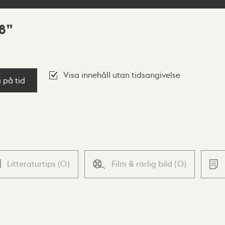
8
Visa innehåll utan tidsangivelse
a på tid
Litteraturtips
(
0
)
Film & rörlig bild
(
0
)