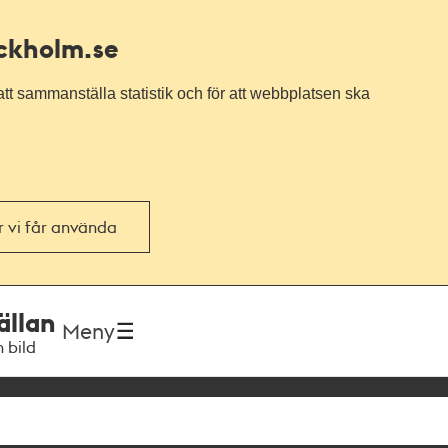
ockholm.se
tt sammanställa statistik och för att webbplatsen ska
or vi får använda
ällan
Meny
h bild