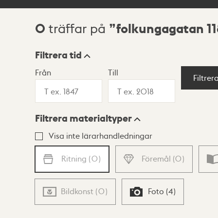
0
folkungagatan 11
träffar på
Sökresultat
Filtrera tid
Från
Till
Visningsläge
Filtrer
Filtrera materialtyper
Lista
Karta
Visa inte lärarhandledningar
Ritning
(
0
)
Föremål
(
0
)
Bildkonst
(
0
)
Foto
(
4
)