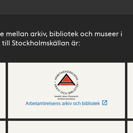
 mellan arkiv, bibliotek och museer i
till Stockholmskällan är:
Arbetarrörelsens arkiv och bibliotek