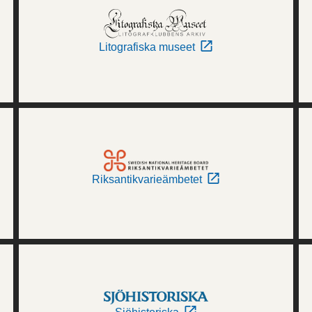
Litografiska museet
Riksantikvarieämbetet