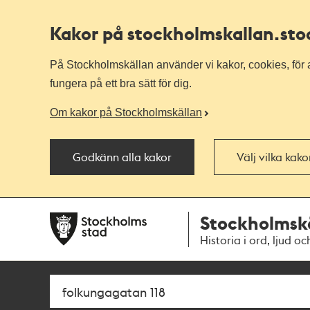
Kakor på stockholmskallan
.st
På Stockholmskällan använder vi kakor, cookies, för a
fungera på ett bra sätt för dig.
Om kakor på Stockholmskällan
Godkänn alla kakor
Välj vilka kak
Till
Till
Stockholmsk
navigationen
huvudinnehållet
Historia i ord, ljud oc
Sök
Fritextsök