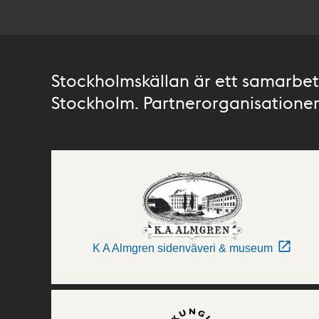
Stockholmskällan är ett samarbete
Stockholm. Partnerorganisationer 
K A Almgren sidenväveri & museum