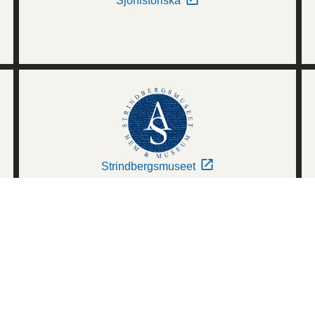
Sjöhistoriska
Strindbergsmuseet