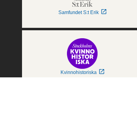
Samfundet S:t Erik
Kvinnohistoriska
Världskulturmuseerna