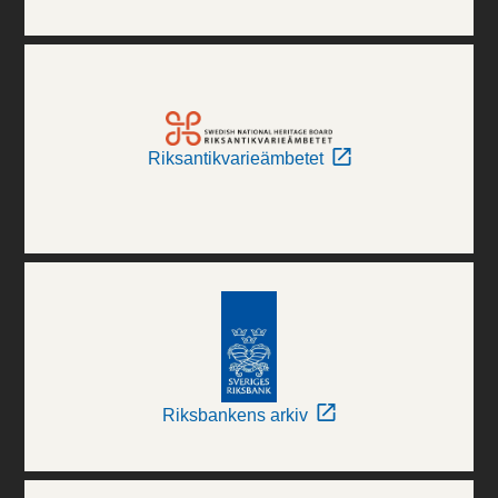
Riksantikvarieämbetet
Riksbankens arkiv