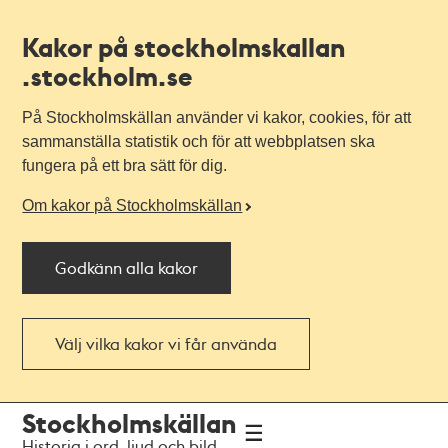
Kakor på stockholmskallan
.stockholm.se
På Stockholmskällan använder vi kakor, cookies, för att
sammanställa statistik och för att webbplatsen ska
fungera på ett bra sätt för dig.
Om kakor på Stockholmskällan
Godkänn alla kakor
Välj vilka kakor vi får använda
Till
Till
Stockholmskällan
navigationen
huvudinnehållet
Historia i ord, ljud och bild