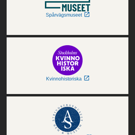
Spårvägsmuseet
Kvinnohistoriska