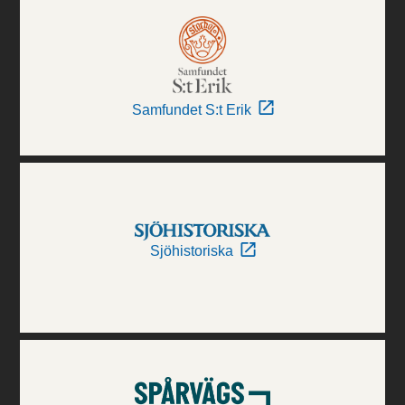
Samfundet S:t Erik
Sjöhistoriska