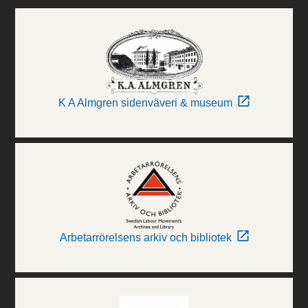
K A Almgren sidenväveri & museum
Arbetarrörelsens arkiv och bibliotek