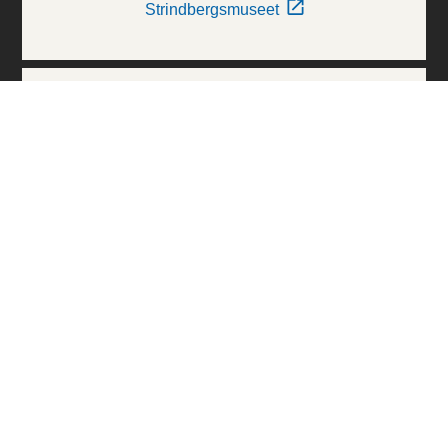
Strindbergsmuseet
Thielska Galleriet
Världskulturmuseerna