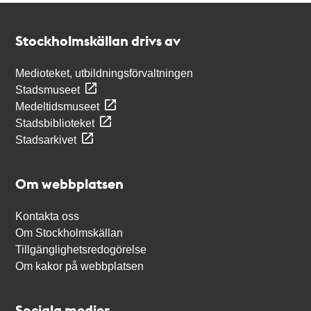
Kontakt
Stockholmskällan
Stockholmskällan drivs av
Medioteket, utbildningsförvaltningen
Stadsmuseet
Medeltidsmuseet
Stadsbiblioteket
Stadsarkivet
Om webbplatsen
Kontakta oss
Om Stockholmskällan
Tillgänglighetsredogörelse
Om kakor på webbplatsen
Sociala medier