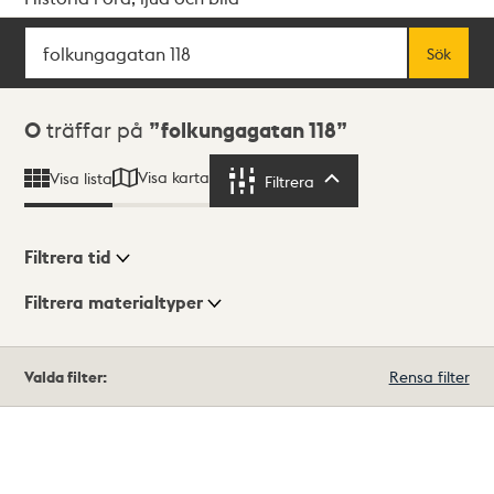
Sök
Fritextsök
Sök
Sökresultat
0
träffar på
folkungagatan 118
Visa karta
Visa lista
Filtrera
Filtrera
Filtrera tid
Filtrera materialtyper
Visningsläge
Totalt
Valda filter:
Rensa filter
0
träffar
Lista
Karta