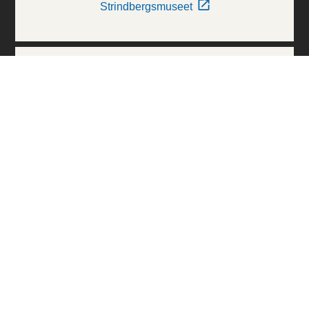
Strindbergsmuseet
Thielska Galleriet
Världskulturmuseerna