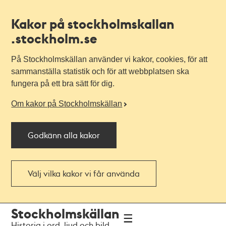
Kakor på stockholmskallan
.stockholm.se
På Stockholmskällan använder vi kakor, cookies, för att
sammanställa statistik och för att webbplatsen ska
fungera på ett bra sätt för dig.
Om kakor på Stockholmskällan
Godkänn alla kakor
Välj vilka kakor vi får använda
Till
Till
Stockholmskällan
navigationen
huvudinnehållet
Historia i ord, ljud och bild