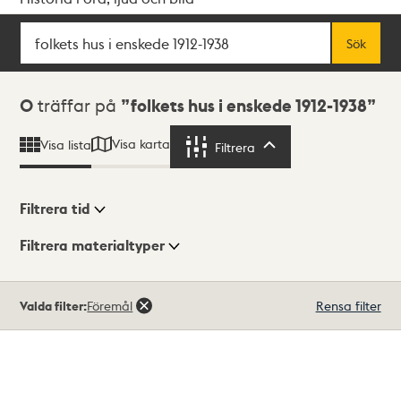
Sök
Fritextsök
Sök
Sökresultat
0
träffar på
folkets hus i enskede 1912-1938
Visa karta
Visa lista
Filtrera
Filtrera
Filtrera tid
Filtrera materialtyper
Visningsläge
Totalt
Valda filter:
Föremål
Rensa filter
0
träffar
Lista
Karta