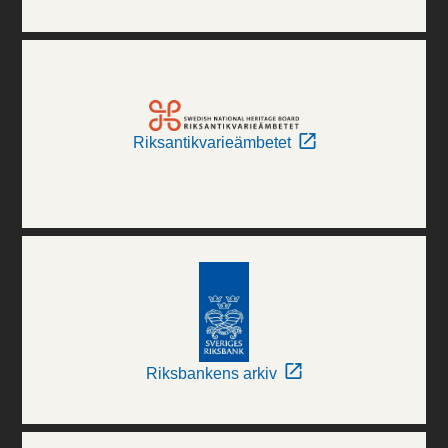
Riksantikvarieämbetet
Riksbankens arkiv