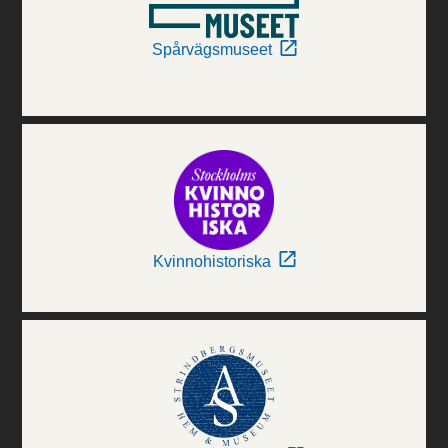
Spårvägsmuseet
Kvinnohistoriska