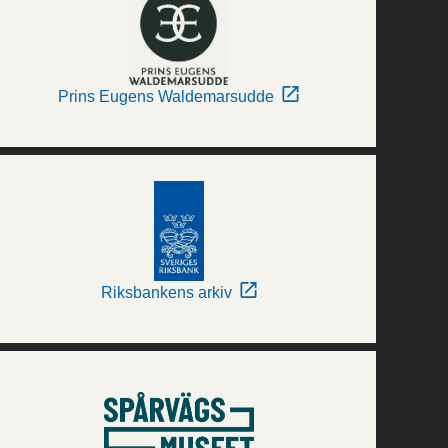
Prins Eugens Waldemarsudde
Riksbankens arkiv