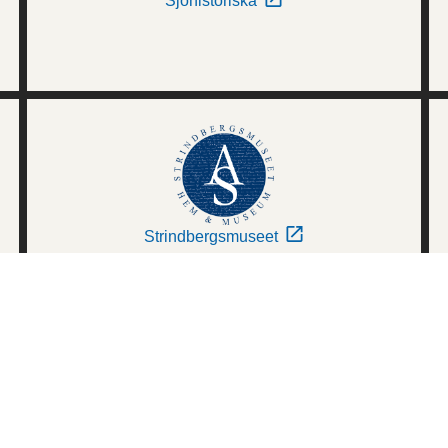
Sjöhistoriska
Strindbergsmuseet