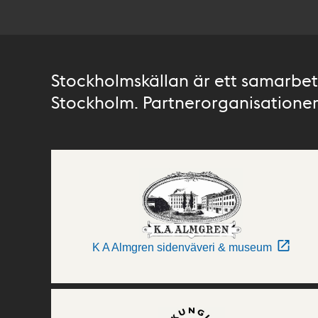
Stockholmskällan är ett samarbete
Stockholm. Partnerorganisationer 
K A Almgren sidenväveri & museum