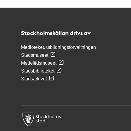
Kontakt
Stockholmskällan
Stockholmskällan drivs av
Medioteket, utbildningsförvaltningen
Stadsmuseet
Medeltidsmuseet
Stadsbiblioteket
Stadsarkivet