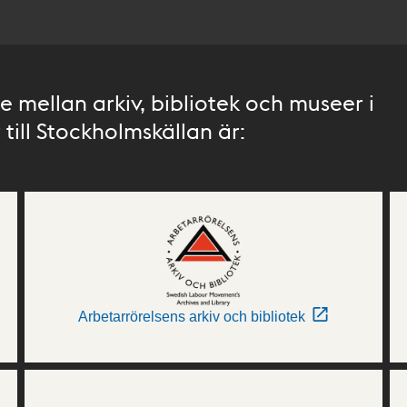
 mellan arkiv, bibliotek och museer i
till Stockholmskällan är:
Arbetarrörelsens arkiv och bibliotek