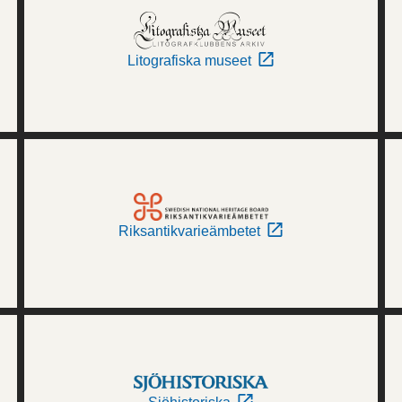
Litografiska museet
Riksantikvarieämbetet