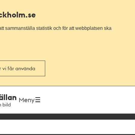
ockholm.se
tt sammanställa statistik och för att webbplatsen ska
or vi får använda
ällan
Meny
h bild