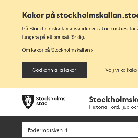
Kakor på stockholmskallan
.st
På Stockholmskällan använder vi kakor, cookies, för a
fungera på ett bra sätt för dig.
Om kakor på Stockholmskällan
Godkänn alla kakor
Välj vilka kak
Till
Till
Stockholmsk
navigationen
huvudinnehållet
Historia i ord, ljud oc
Sök
Fritextsök