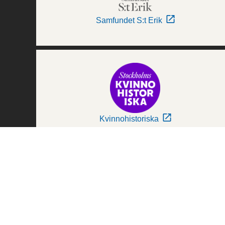
Samfundet S:t Erik
Kvinnohistoriska
Världskulturmuseerna