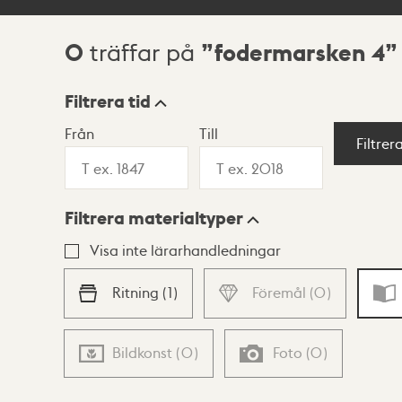
0
fodermarsken 4
träffar på
Sökresultat
Filtrera tid
Från
Till
Visningsläge
Filtrer
Filtrera materialtyper
Lista
Karta
Visa inte lärarhandledningar
Ritning
(
1
)
Föremål
(
0
)
Bildkonst
(
0
)
Foto
(
0
)