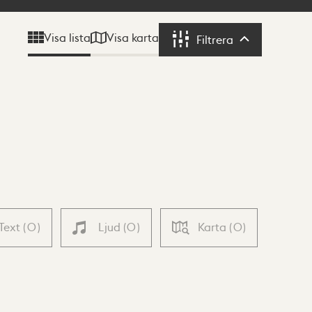
Visa karta
Visa lista
Filtrera
Filtrera
Text
(
0
)
Ljud
(
0
)
Karta
(
0
)