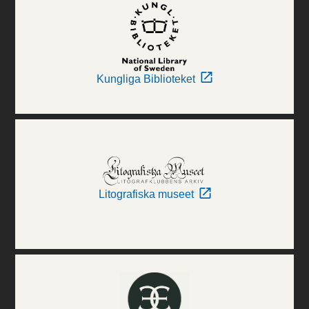
Kungliga Biblioteket
Litografiska museet