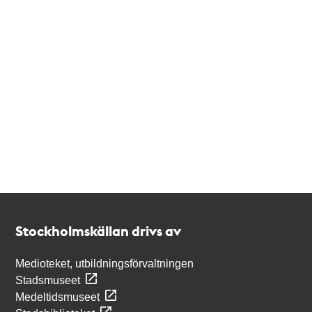
Kontakt
Stockholmskällan
Stockholmskällan drivs av
Medioteket, utbildningsförvaltningen
Stadsmuseet
Medeltidsmuseet