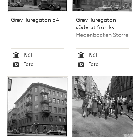
Grev Turegatan 54
Grev Turegatan
söderut från kv
Hedenbacken Större
1961
1961
Tid
Tid
Foto
Foto
Typ
Typ