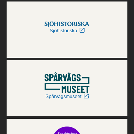
Sjöhistoriska
Spårvägsmuseet