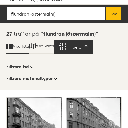
Sök
Fritextsök
Sök
Sökresultat
27
träffar på
flundran (östermalm)
Visa karta
Visa lista
Filtrera
Filtrera
Filtrera tid
Filtrera materialtyper
Visningsläge
Totalt
27
träffar
Lista
Karta