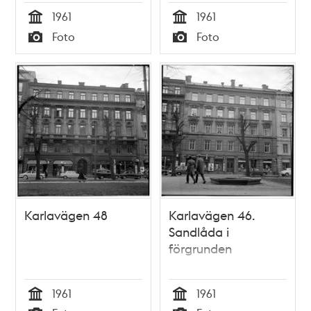
1961
1961
Tid
Tid
Foto
Foto
Typ
Typ
Karlavägen 48
Karlavägen 46.
Sandlåda i
förgrunden
1961
1961
Tid
Tid