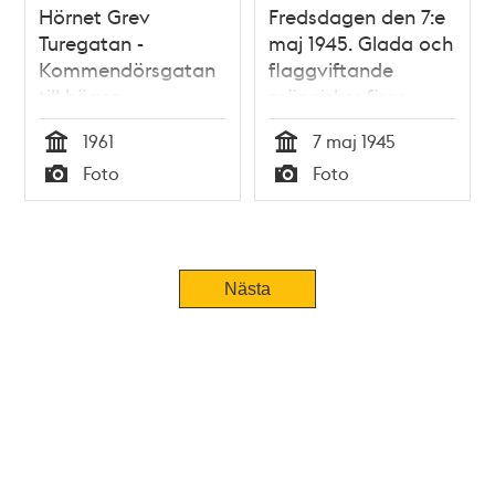
Hörnet Grev
Fredsdagen den 7:e
Turegatan -
maj 1945. Glada och
Kommendörsgatan
flaggviftande
till höger
människor firar
freden längs
1961
7 maj 1945
Kommendörsgatan.
Tid
Tid
Foto
Foto
Typ
Typ
Nästa