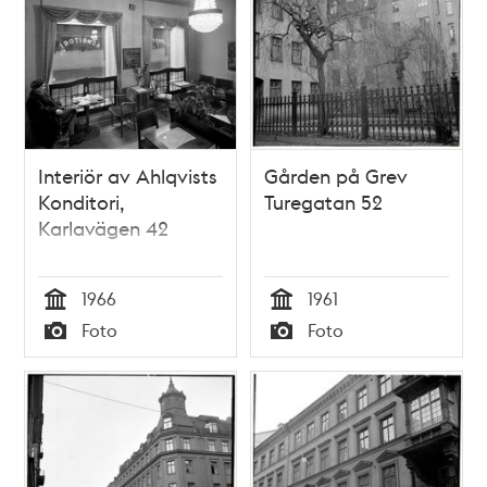
Interiör av Ahlqvists
Gården på Grev
Konditori,
Turegatan 52
Karlavägen 42
1966
1961
Tid
Tid
Foto
Foto
Typ
Typ