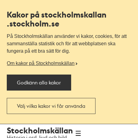
Kakor på stockholmskallan
.stockholm.se
På Stockholmskällan använder vi kakor, cookies, för att
sammanställa statistik och för att webbplatsen ska
fungera på ett bra sätt för dig.
Om kakor på Stockholmskällan
Godkänn alla kakor
Välj vilka kakor vi får använda
Till
Till
Stockholmskällan
navigationen
huvudinnehållet
Historia i ord, ljud och bild