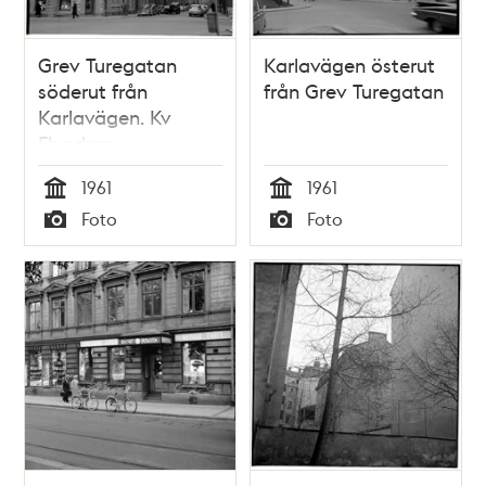
Grev Turegatan
Karlavägen österut
söderut från
från Grev Turegatan
Karlavägen. Kv
Flundran
1961
1961
Tid
Tid
Foto
Foto
Typ
Typ