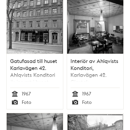
Gatufasad till huset
Interiör av Ahlqvists
Karlavägen 42.
Konditori,
Ahlqvists Konditori
Karlavägen 42.
är inrymt i huset
Glastak
1967
1967
Tid
Tid
Foto
Foto
Typ
Typ