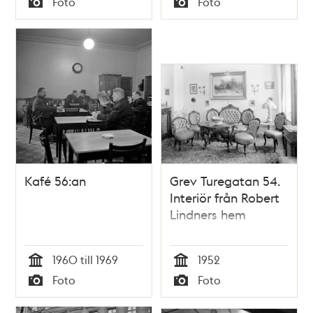
Foto
Foto
Typ
Typ
Kafé 56:an
Grev Turegatan 54.
Interiör från Robert
Lindners hem
1960 till 1969
1952
Tid
Tid
Foto
Foto
Typ
Typ