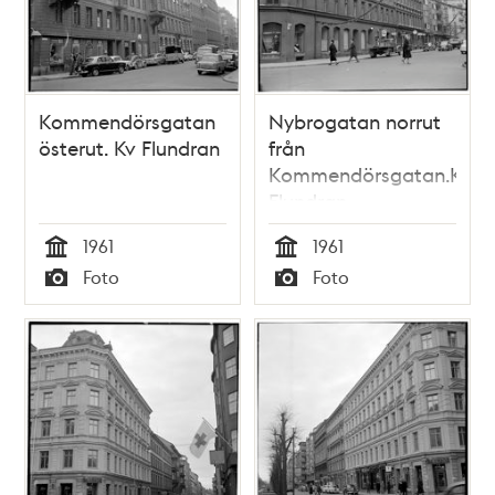
Kommendörsgatan
Nybrogatan norrut
österut. Kv Flundran
från
Kommendörsgatan.Kv
Flundran
1961
1961
Tid
Tid
Foto
Foto
Typ
Typ