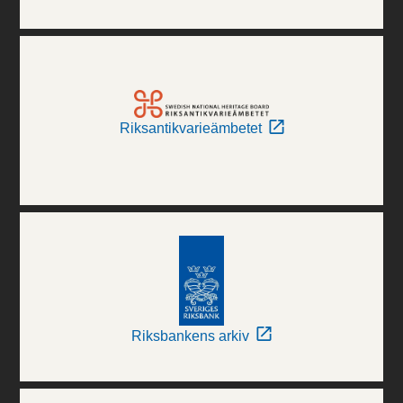
Riksantikvarieämbetet
Riksbankens arkiv