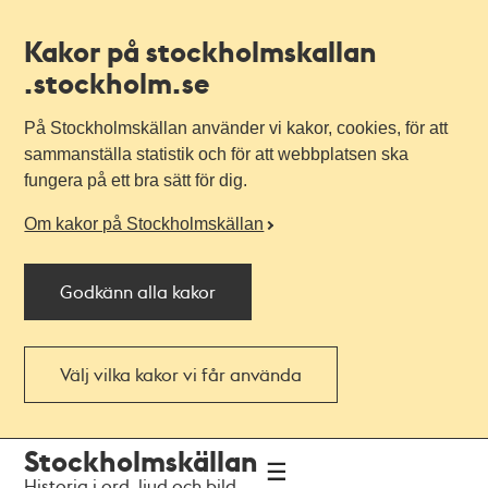
Kakor på stockholmskallan
.stockholm.se
På Stockholmskällan använder vi kakor, cookies, för att
sammanställa statistik och för att webbplatsen ska
fungera på ett bra sätt för dig.
Om kakor på Stockholmskällan
Godkänn alla kakor
Välj vilka kakor vi får använda
Till
Till
Stockholmskällan
navigationen
huvudinnehållet
Historia i ord, ljud och bild