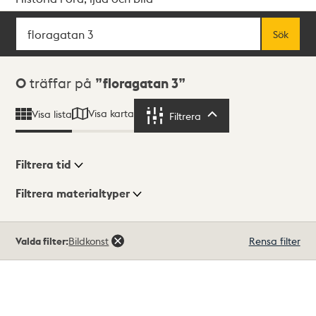
Sök
Fritextsök
Sök
Sökresultat
0
träffar på
floragatan 3
Visa karta
Visa lista
Filtrera
Filtrera
Filtrera tid
Filtrera materialtyper
Visningsläge
Totalt
Valda filter:
Bildkonst
Rensa filter
0
träffar
Lista
Karta