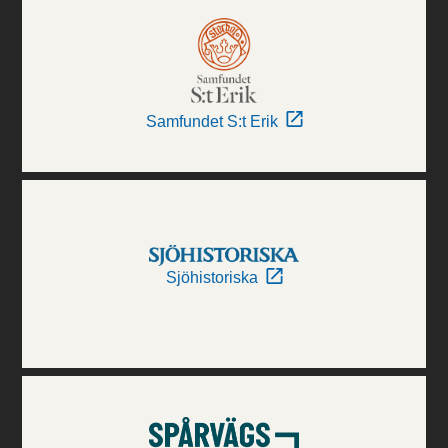
Samfundet S:t Erik
Sjöhistoriska