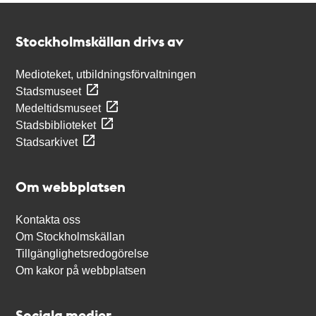
Kontakt
Stockholmskällan
Stockholmskällan drivs av
Medioteket, utbildningsförvaltningen
Stadsmuseet
Medeltidsmuseet
Stadsbiblioteket
Stadsarkivet
Om webbplatsen
Kontakta oss
Om Stockholmskällan
Tillgänglighetsredogörelse
Om kakor på webbplatsen
Sociala medier