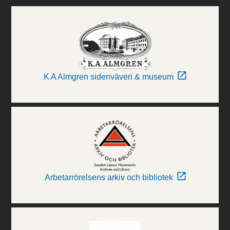
K A Almgren sidenväveri & museum
Arbetarrörelsens arkiv och bibliotek