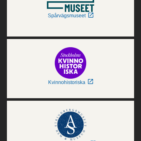
Spårvägsmuseet
Kvinnohistoriska