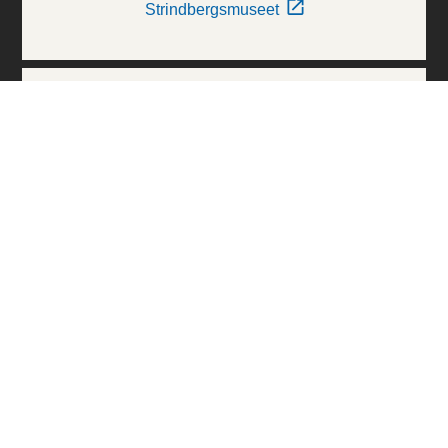
Strindbergsmuseet
Thielska Galleriet
Världskulturmuseerna