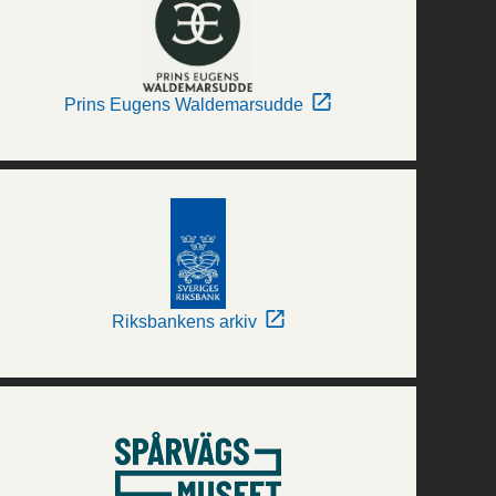
Prins Eugens Waldemarsudde
Riksbankens arkiv