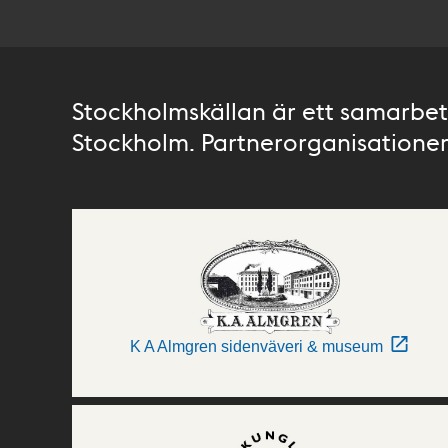
Stockholmskällan är ett samarbete
Stockholm. Partnerorganisationer 
K A Almgren sidenväveri & museum