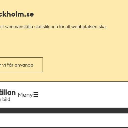
ockholm.se
tt sammanställa statistik och för att webbplatsen ska
or vi får använda
ällan
Meny
h bild