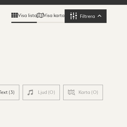
Visa karta
Visa lista
Filtrera
Filtrera
Text
(
3
)
Ljud
(
0
)
Karta
(
0
)