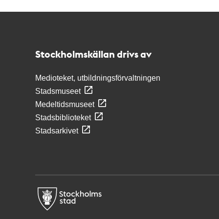
Kontakt
Stockholmskällan
Stockholmskällan drivs av
Medioteket, utbildningsförvaltningen
Stadsmuseet
Medeltidsmuseet
Stadsbiblioteket
Stadsarkivet