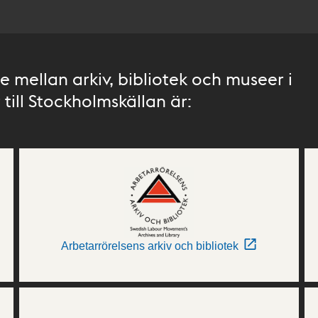
 mellan arkiv, bibliotek och museer i
till Stockholmskällan är:
Arbetarrörelsens arkiv och bibliotek