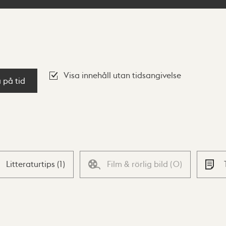
Visa innehåll utan tidsangivelse
a på tid
Litteraturtips
(
1
)
Film & rörlig bild
(
0
)