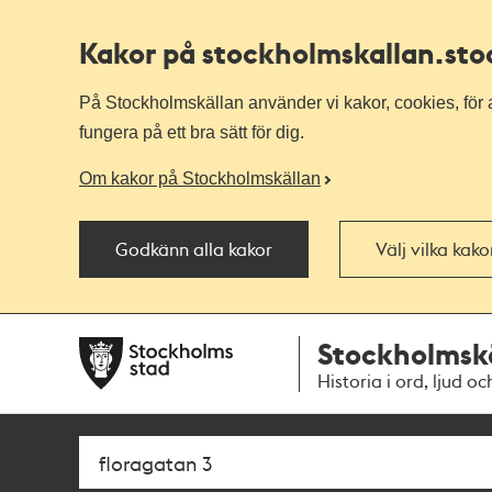
Kakor på stockholmskallan
.st
På Stockholmskällan använder vi kakor, cookies, för a
fungera på ett bra sätt för dig.
Om kakor på Stockholmskällan
Godkänn alla kakor
Välj vilka kak
Till
Till
Stockholmsk
navigationen
huvudinnehållet
Historia i ord, ljud oc
Sök
Fritextsök