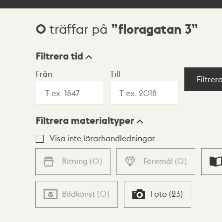
0
floragatan 3
träffar på
Sökresultat
Filtrera tid
Från
Till
Visningsläge
Filtrer
Filtrera materialtyper
Lista
Karta
Visa inte lärarhandledningar
Ritning
(
0
)
Föremål
(
0
)
Bildkonst
(
0
)
Foto
(
23
)