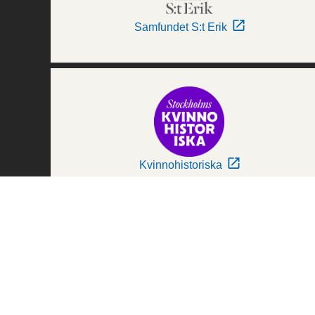
Samfundet S:t Erik
Kvinnohistoriska
Världskulturmuseerna