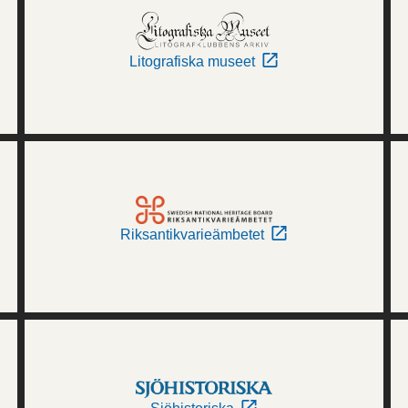
Litografiska museet
Riksantikvarieämbetet