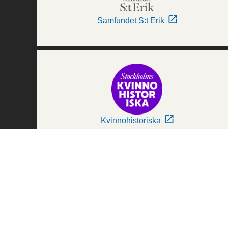
Samfundet S:t Erik
Kvinnohistoriska
Världskulturmuseerna