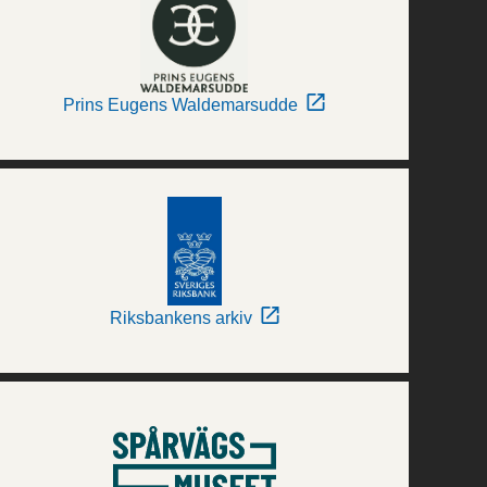
Prins Eugens Waldemarsudde
Riksbankens arkiv