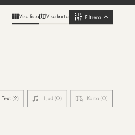
Visa karta
Visa lista
Filtrera
Filtrera
Text
(
2
)
Ljud
(
0
)
Karta
(
0
)