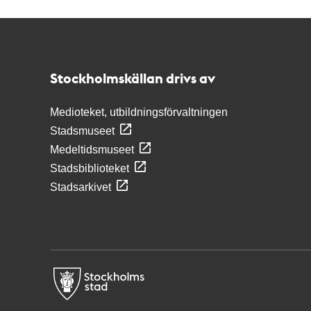
Kontakt
Stockholmskällan
Stockholmskällan drivs av
Medioteket, utbildningsförvaltningen
Stadsmuseet
Medeltidsmuseet
Stadsbiblioteket
Stadsarkivet