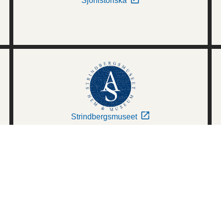
Sjöhistoriska
Strindbergsmuseet