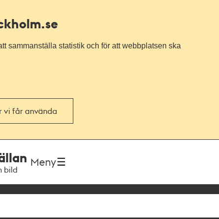
ockholm.se
tt sammanställa statistik och för att webbplatsen ska
or vi får använda
ällan
Meny
h bild