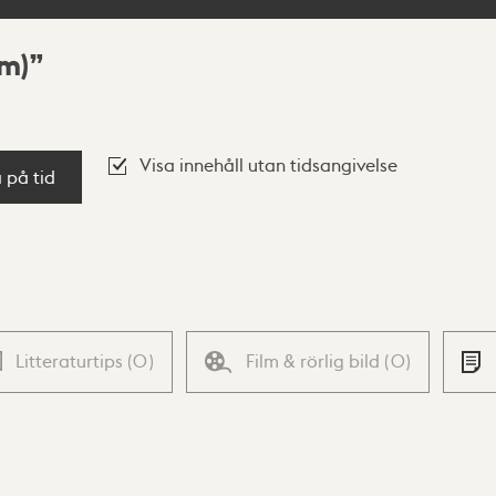
lm)
Visa innehåll utan tidsangivelse
a på tid
Litteraturtips
(
0
)
Film & rörlig bild
(
0
)