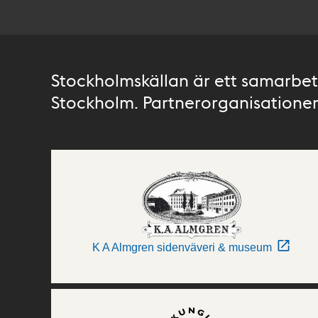
Stockholmskällan är ett samarbete
Stockholm. Partnerorganisationer 
K A Almgren sidenväveri & museum