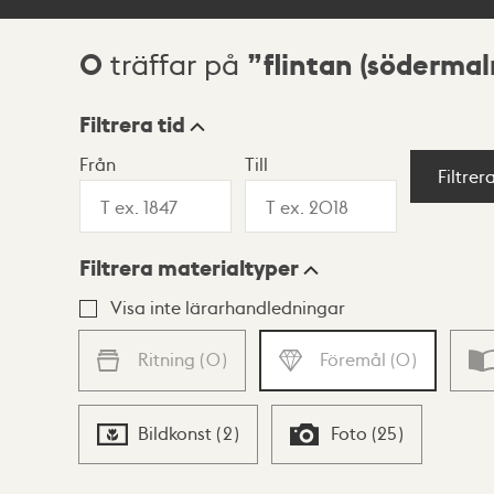
0
flintan (söderma
träffar på
Sökresultat
Filtrera tid
Från
Till
Visningsläge
Filtrer
Filtrera materialtyper
Lista
Karta
Visa inte lärarhandledningar
Ritning
(
0
)
Föremål
(
0
)
Bildkonst
(
2
)
Foto
(
25
)