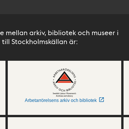
 mellan arkiv, bibliotek och museer i
till Stockholmskällan är:
Arbetarrörelsens arkiv och bibliotek