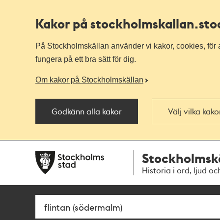
Kakor på stockholmskallan
.st
På Stockholmskällan använder vi kakor, cookies, för a
fungera på ett bra sätt för dig.
Om kakor på Stockholmskällan
Godkänn alla kakor
Välj vilka kak
Till
Till
Stockholmsk
navigationen
huvudinnehållet
Historia i ord, ljud oc
Sök
Fritextsök