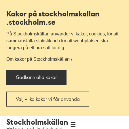
Kakor på stockholmskallan
.stockholm.se
På Stockholmskällan använder vi kakor, cookies, för att
sammanställa statistik och för att webbplatsen ska
fungera på ett bra sätt för dig.
Om kakor på Stockholmskällan
Godkänn alla kakor
Välj vilka kakor vi får använda
Till
Till
Stockholmskällan
navigationen
huvudinnehållet
Historia i ord, ljud och bild