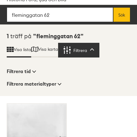
Sök
Fritextsök
Sök
Sökresultat
1
träff på
fleminggatan 62
Visa karta
Visa lista
Filtrera
Filtrera
Filtrera tid
Filtrera materialtyper
Visningsläge
Totalt
1
träffar
Lista
Karta