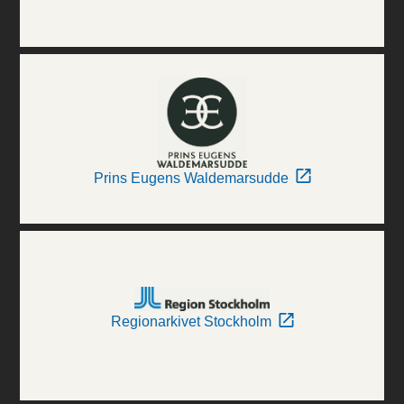
Prins Eugens Waldemarsudde
Regionarkivet Stockholm