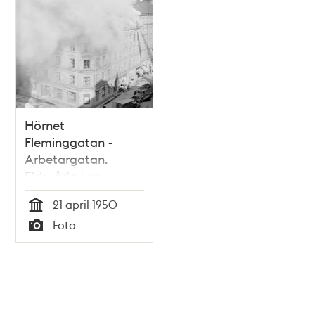
Hörnet
Fleminggatan -
Arbetargatan.
Eldsvåda i en
vindslägenhet
21 april 1950
Tid
Foto
Typ