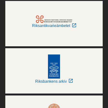
Riksantikvarieämbetet
Riksbankens arkiv