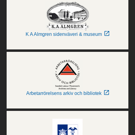
K A Almgren sidenväveri & museum
Arbetarrörelsens arkiv och bibliotek