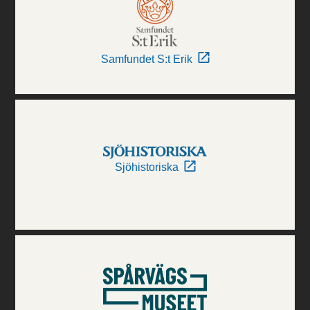
Samfundet S:t Erik
Sjöhistoriska