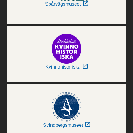
Spårvägsmuseet
Kvinnohistoriska
Strindbergsmuseet