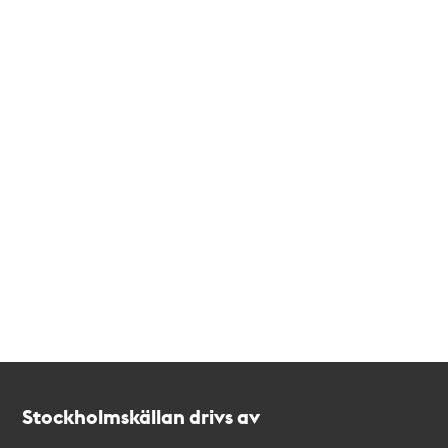
Kontakt
Stockholmskällan
Stockholmskällan drivs av