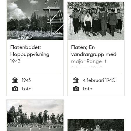
Flatenbadet:
Flaten; En
Hoppuppvisning
vandrargrupp med
1943
major Ronge 4
februari 1940
1943
4 februari 1940
Tid
Tid
Foto
Foto
Typ
Typ