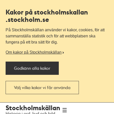
Kakor på stockholmskallan
.stockholm.se
På Stockholmskällan använder vi kakor, cookies, för att
sammanställa statistik och för att webbplatsen ska
fungera på ett bra sätt för dig.
Om kakor på Stockholmskällan
Godkänn alla kakor
Välj vilka kakor vi får använda
Till
Till
Stockholmskällan
navigationen
huvudinnehållet
Historia i ord, ljud och bild