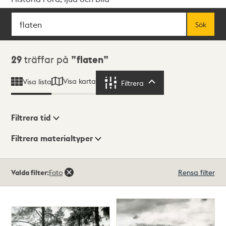
Sök
Fritextsök
Sök
Sökresultat
29
träffar på
flaten
Visa karta
Visa lista
Filtrera
Filtrera
Filtrera tid
Filtrera materialtyper
Visningsläge
Totalt
Valda filter:
Foto
Rensa filter
29
träffar
Lista
Karta