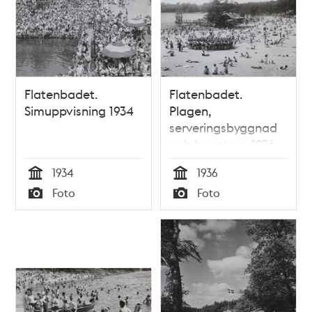
Flatenbadet.
Flatenbadet.
Simuppvisning 1934
Plagen,
serveringsbyggnad
och hopptorn 1936
1934
1936
Tid
Tid
Foto
Foto
Typ
Typ