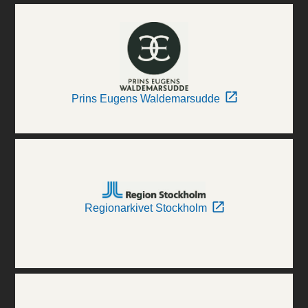
Prins Eugens Waldemarsudde
Regionarkivet Stockholm