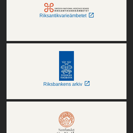
Riksantikvarieämbetet
Riksbankens arkiv