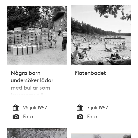
Typ
Typ
Några barn
Flatenbadet
undersöker lådor
med bullar som
levererats till
Flatenbadet
22 juli 1957
7 juli 1957
Tid
Tid
Foto
Foto
Typ
Typ