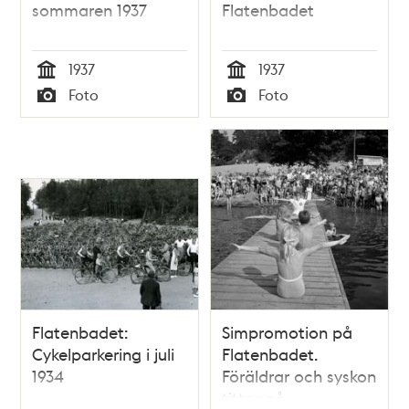
sommaren 1937
Flatenbadet
1937
1937
Tid
Tid
Foto
Foto
Typ
Typ
Flatenbadet:
Simpromotion på
Cykelparkering i juli
Flatenbadet.
1934
Föräldrar och syskon
tittar på