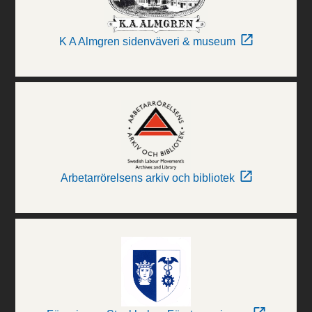
K A Almgren sidenväveri & museum
Arbetarrörelsens arkiv och bibliotek