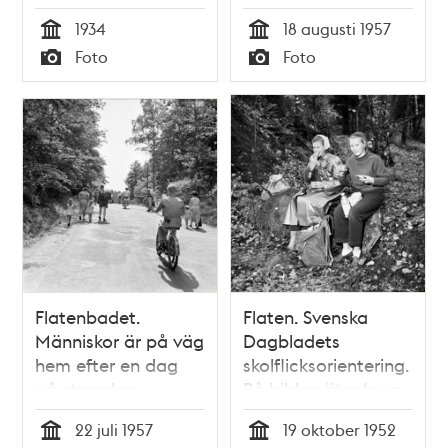
1934
18 augusti 1957
Tid
Tid
Foto
Foto
Typ
Typ
Flatenbadet.
Flaten. Svenska
Människor är på väg
Dagbladets
hem efter en dag
skolflicksorientering.
på stranden
På bilden äter Inga-
Britt Wallsten och
22 juli 1957
19 oktober 1952
Karin Hahn sina