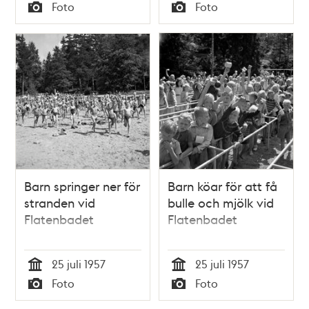
Tid
Tid
Foto
Foto
smörgåsar efter
Typ
Typ
tävlingen
Barn springer ner för
Barn köar för att få
stranden vid
bulle och mjölk vid
Flatenbadet
Flatenbadet
25 juli 1957
25 juli 1957
Tid
Tid
Foto
Foto
Typ
Typ