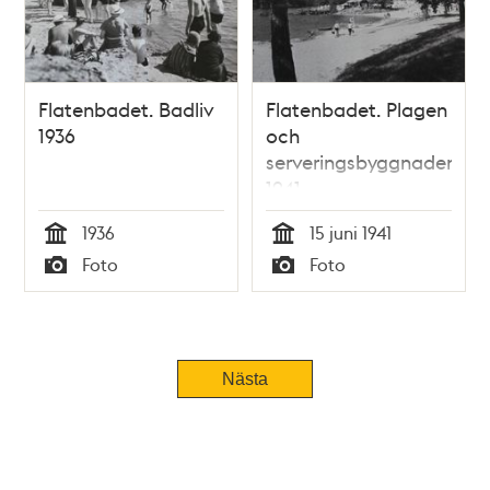
Flatenbadet. Badliv
Flatenbadet. Plagen
1936
och
serveringsbyggnaden
1941
1936
15 juni 1941
Tid
Tid
Foto
Foto
Typ
Typ
Nästa