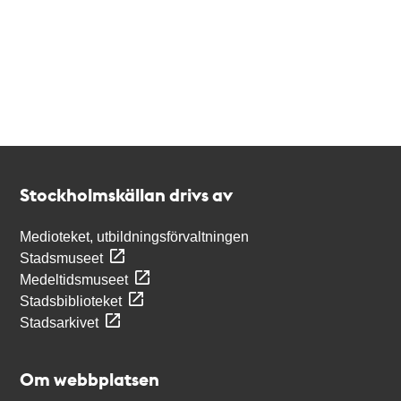
Kontakt
Stockholmskällan
Stockholmskällan drivs av
Medioteket, utbildningsförvaltningen
Stadsmuseet
Medeltidsmuseet
Stadsbiblioteket
Stadsarkivet
Om webbplatsen