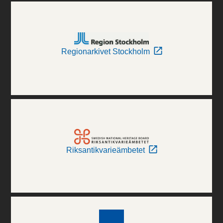
Regionarkivet Stockholm
Riksantikvarieämbetet