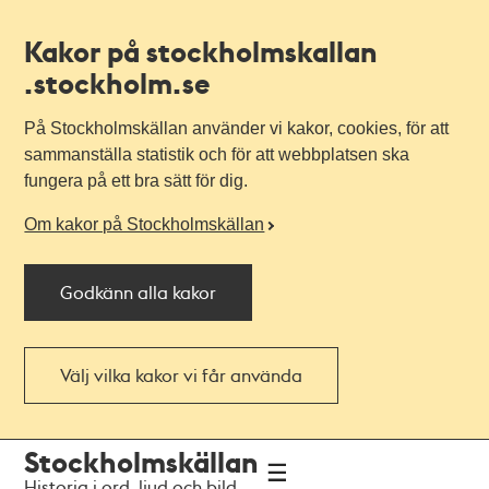
Kakor på stockholmskallan
.stockholm.se
På Stockholmskällan använder vi kakor, cookies, för att
sammanställa statistik och för att webbplatsen ska
fungera på ett bra sätt för dig.
Om kakor på Stockholmskällan
Godkänn alla kakor
Välj vilka kakor vi får använda
Till
Till
Stockholmskällan
navigationen
huvudinnehållet
Historia i ord, ljud och bild