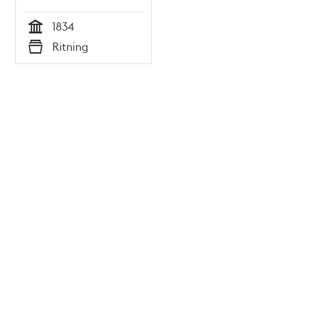
fabrik 1834
1834
Tid
Ritning
Typ