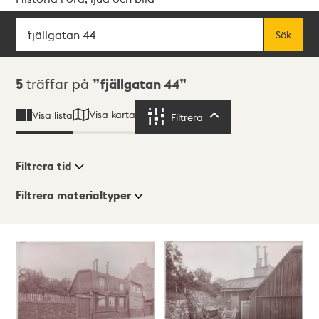
Sök
Fritextsök
Sök
Sökresultat
5
träffar på
fjällgatan 44
Visa karta
Visa lista
Filtrera
Filtrera
Filtrera tid
Filtrera materialtyper
Visningsläge
Totalt
5
träffar
Lista
Karta