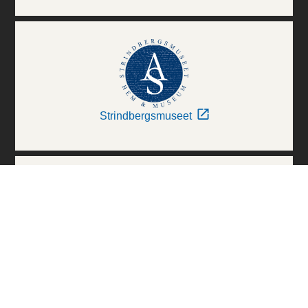
Strindbergsmuseet
Thielska Galleriet