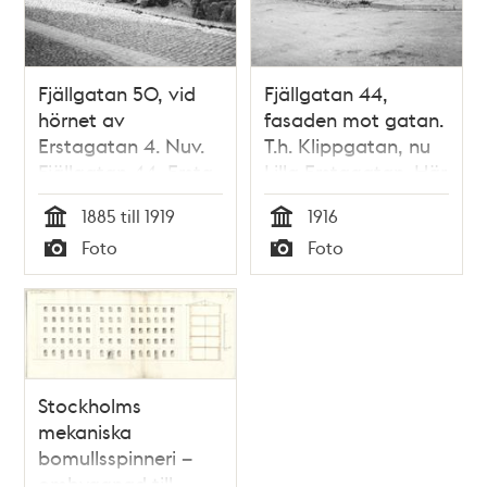
Fjällgatan 50, vid
Fjällgatan 44,
hörnet av
fasaden mot gatan.
Erstagatan 4. Nuv.
T.h. Klippgatan, nu
Fjällgatan 44, Ersta
Lilla Erstagatan. Här
sjukhus
ligger numera Ersta
1885 till 1919
1916
sjukhus
Tid
Tid
Foto
Foto
Typ
Typ
Stockholms
mekaniska
bomullsspinneri –
ombyggnad till