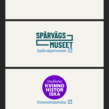
Spårvägsmuseet
Kvinnohistoriska