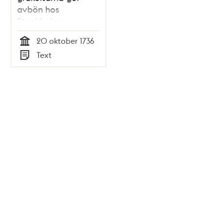
avbön hos
Stockholms
domkapitel 1736
20 oktober 1736
Tid
Text
Typ