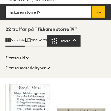
Sök
Fritextsök
Sök
Sökresultat
22
träffar på
fiskaren större 19
Visa karta
Visa lista
Filtrera
Filtrera
Filtrera tid
Filtrera materialtyper
Visningsläge
Totalt
22
träffar
Lista
Karta