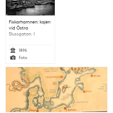
Fiskarhamnen: kajen
vid Östra
Slussgatan. I
bakgrunden
Slussplan.
1896
Tid
Foto
Typ