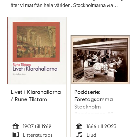
äter vi mat från hela världen. Stockholmarna &a…
Livet i Klarahallarna
Poddserie:
/ Rune Tilstam
Företagsamma
Stockholm -
Bondegatan 59,
Barnängen
1907 till 1962
1866 till 2023
Tid
Tid
Litteraturtips
Ljud