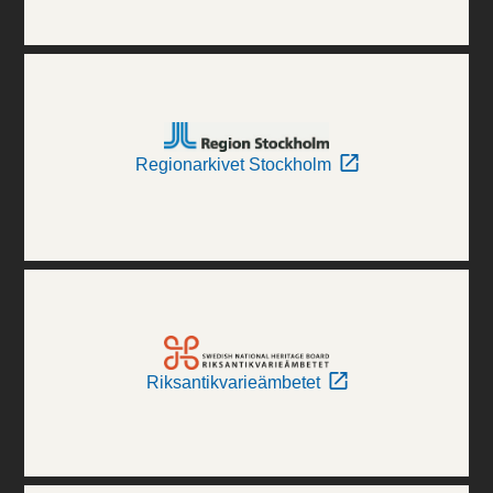
Regionarkivet Stockholm
Riksantikvarieämbetet