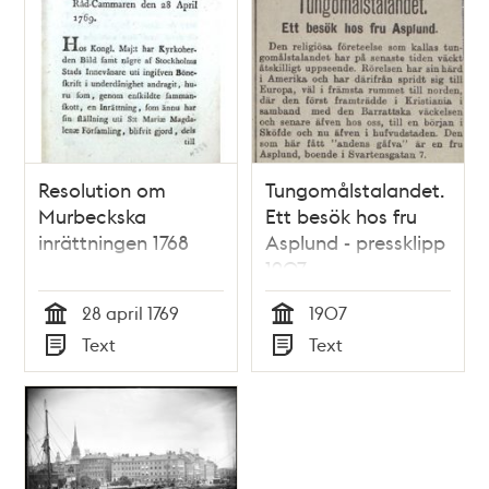
Resolution om
Tungomålstalandet.
Murbeckska
Ett besök hos fru
inrättningen 1768
Asplund - pressklipp
1907
28 april 1769
1907
Tid
Tid
Text
Text
Typ
Typ