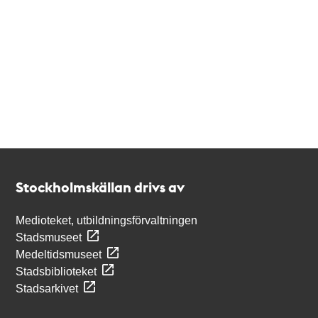
Kontakt
Stockholmskällan
Stockholmskällan drivs av
Medioteket, utbildningsförvaltningen
Stadsmuseet
Medeltidsmuseet
Stadsbiblioteket
Stadsarkivet