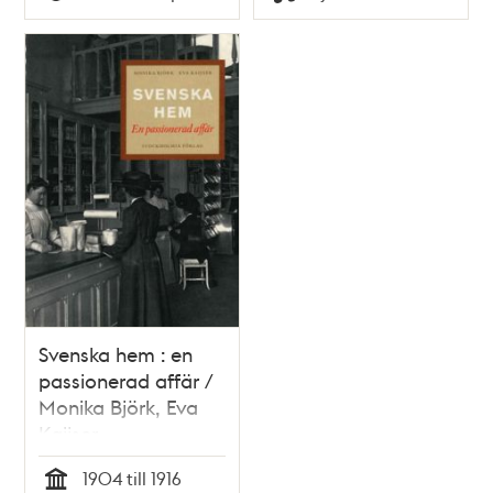
Typ
Typ
Svenska hem : en
passionerad affär /
Monika Björk, Eva
Kaijser
1904 till 1916