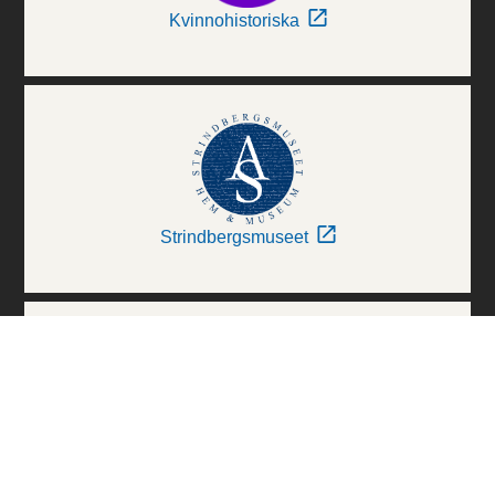
Kvinnohistoriska
Strindbergsmuseet
Thielska Galleriet