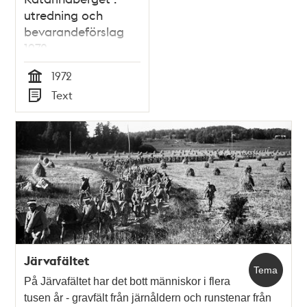
utredning och
bevarandeförslag
1972
1972
Tid
Text
Typ
Järvafältet
Tema
På Järvafältet har det bott människor i flera
tusen år - gravfält från järnåldern och runstenar från