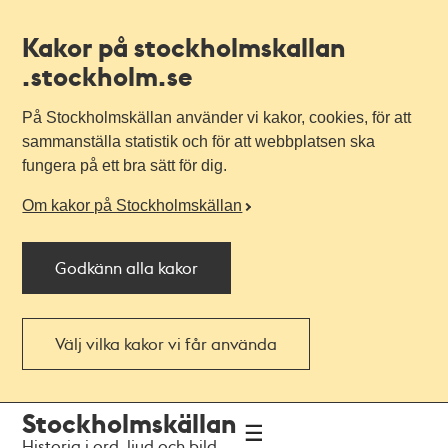
Kakor på stockholmskallan
.stockholm.se
På Stockholmskällan använder vi kakor, cookies, för att
sammanställa statistik och för att webbplatsen ska
fungera på ett bra sätt för dig.
Om kakor på Stockholmskällan
Godkänn alla kakor
Välj vilka kakor vi får använda
Till
Till
Stockholmskällan
navigationen
huvudinnehållet
Historia i ord, ljud och bild