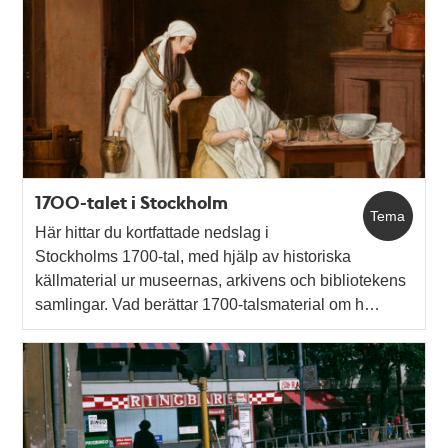
1700-talet i Stockholm
Tema
Här hittar du kortfattade nedslag i
Stockholms 1700-tal, med hjälp av historiska
källmaterial ur museernas, arkivens och bibliotekens
samlingar. Vad berättar 1700-talsmaterial om h…