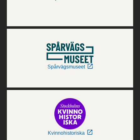
Spårvägsmuseet
Kvinnohistoriska