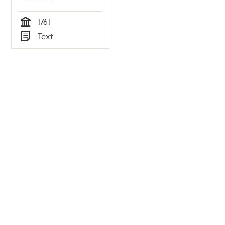
Lindberg
1761
Tid
Text
Typ