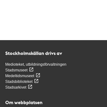
Kontakt
Stockholmskällan
Stockholmskällan drivs av
Medioteket, utbildningsförvaltningen
Stadsmuseet
Medeltidsmuseet
Stadsbiblioteket
Stadsarkivet
Om webbplatsen