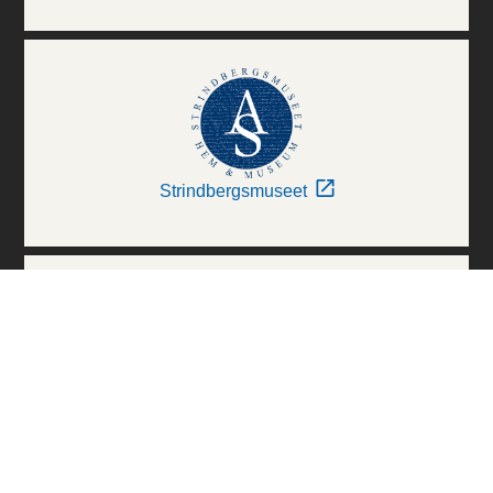
Strindbergsmuseet
Thielska Galleriet