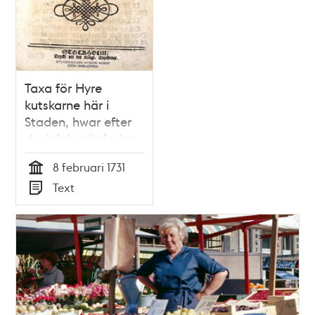
Taxa för Hyre
kutskarne här i
Staden, hwar efter
de, både när fodret
inkiöpes til mindre
8 februari 1731
eller högre prijs sig
Tid
Text
skola rätta.
Typ
Stockholms Rådhus
den 8. februarii 1731.