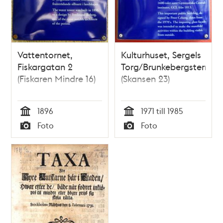
Vattentornet,
Kulturhuset, Sergels
Fiskargatan 2
Torg/Brunkebergsterrass
(Fiskaren Mindre 16)
(Skansen 23)
1896
1971 till 1985
Tid
Tid
Foto
Foto
Typ
Typ