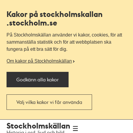
Kakor på stockholmskallan
.stockholm.se
På Stockholmskällan använder vi kakor, cookies, för att
sammanställa statistik och för att webbplatsen ska
fungera på ett bra sätt för dig.
Om kakor på Stockholmskällan
Godkänn alla kakor
Välj vilka kakor vi får använda
Till
Till
Stockholmskällan
navigationen
huvudinnehållet
Historia i ord, ljud och bild