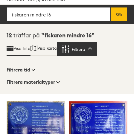
Sök
Fritextsök
Sök
Sökresultat
12
träffar på
fiskaren mindre 16
Visa karta
Visa lista
Filtrera
Filtrera
Filtrera tid
Filtrera materialtyper
Visningsläge
Totalt
12
träffar
Lista
Karta