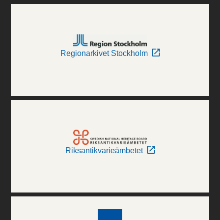
Regionarkivet Stockholm
Riksantikvarieämbetet