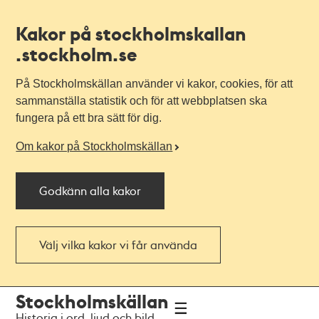
Kakor på stockholmskallan
.stockholm.se
På Stockholmskällan använder vi kakor, cookies, för att
sammanställa statistik och för att webbplatsen ska
fungera på ett bra sätt för dig.
Om kakor på Stockholmskällan
Godkänn alla kakor
Välj vilka kakor vi får använda
Till
Till
Stockholmskällan
navigationen
huvudinnehållet
Historia i ord, ljud och bild