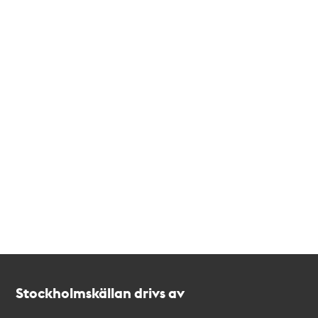
Kontakt
Stockholmskällan
Stockholmskällan drivs av