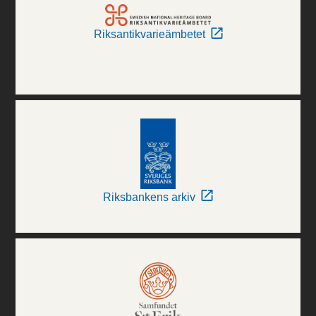
Riksantikvarieämbetet
Riksbankens arkiv