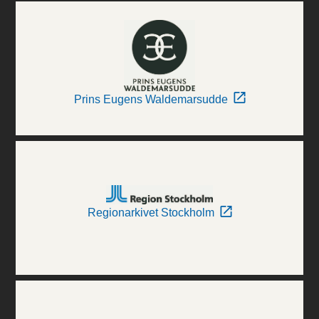
Prins Eugens Waldemarsudde
Regionarkivet Stockholm