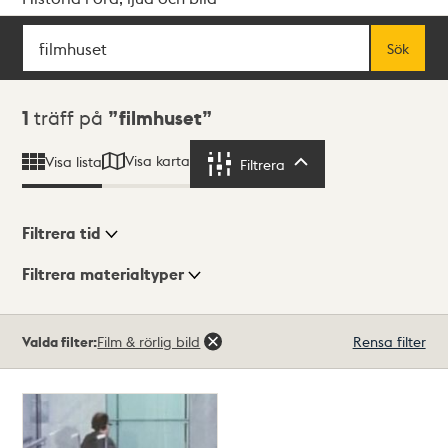
Sök
Fritextsök
Sök
Sökresultat
1
träff på
filmhuset
Visa karta
Visa lista
Filtrera
Filtrera
Filtrera tid
Filtrera materialtyper
Visningsläge
Totalt
Valda filter:
Film & rörlig bild
Rensa filter
1
träffar
Lista
Karta