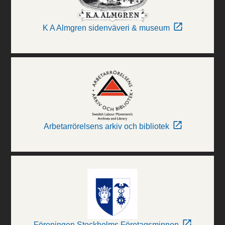
K A Almgren sidenväveri & museum
Arbetarrörelsens arkiv och bibliotek
Föreningen Stockholms Företagsminnen