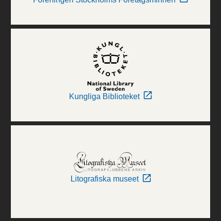
Kungliga Biblioteket
Litografiska museet