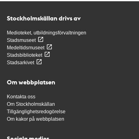
Kontakt
Stockholmskällan
Stockholmskällan drivs av
Medioteket, utbildningsförvaltningen
Stadsmuseet
Medeltidsmuseet
Stadsbiblioteket
Stadsarkivet
Om webbplatsen
Kontakta oss
Om Stockholmskällan
Tillgänglighetsredogörelse
Om kakor på webbplatsen
Sociala medier