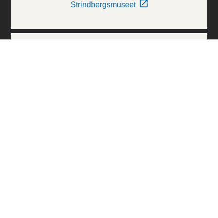
Strindbergsmuseet
Thielska Galleriet
Världskulturmuseerna