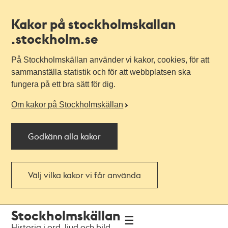
Kakor på stockholmskallan
.stockholm.se
På Stockholmskällan använder vi kakor, cookies, för att
sammanställa statistik och för att webbplatsen ska
fungera på ett bra sätt för dig.
Om kakor på Stockholmskällan
Godkänn alla kakor
Välj vilka kakor vi får använda
Till
Till
Stockholmskällan
navigationen
huvudinnehållet
Historia i ord, ljud och bild