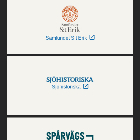
Samfundet S:t Erik
Sjöhistoriska