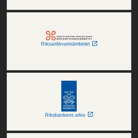
Riksantikvarieämbetet
Riksbankens arkiv