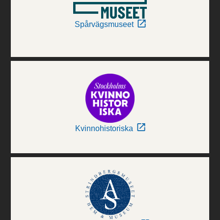
Spårvägsmuseet
Kvinnohistoriska