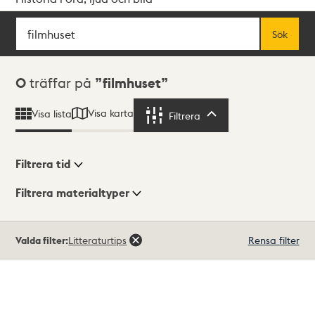
Sök
Fritextsök
Sök
Sökresultat
0
träffar på
filmhuset
Visa karta
Visa lista
Filtrera
Filtrera
Filtrera tid
Filtrera materialtyper
Visningsläge
Totalt
Valda filter:
Litteraturtips
Rensa filter
0
träffar
Lista
Karta