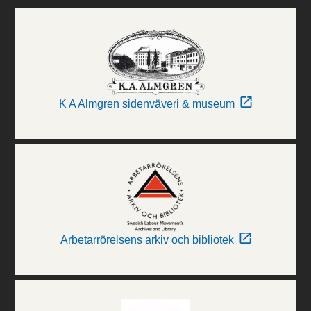
K A Almgren sidenväveri & museum
Arbetarrörelsens arkiv och bibliotek