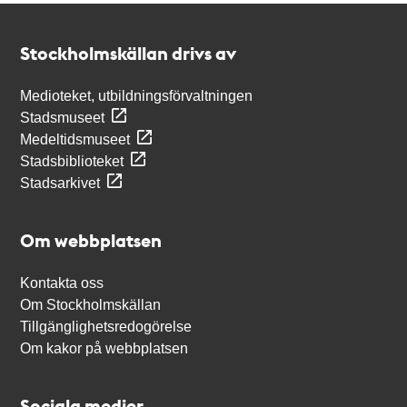
Kontakt
Stockholmskällan
Stockholmskällan drivs av
Medioteket, utbildningsförvaltningen
Stadsmuseet
Medeltidsmuseet
Stadsbiblioteket
Stadsarkivet
Om webbplatsen
Kontakta oss
Om Stockholmskällan
Tillgänglighetsredogörelse
Om kakor på webbplatsen
Sociala medier