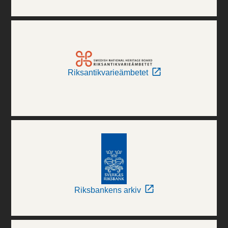
Riksantikvarieämbetet
Riksbankens arkiv