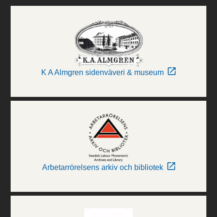
K A Almgren sidenväveri & museum
Arbetarrörelsens arkiv och bibliotek