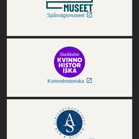
Spårvägsmuseet
Kvinnohistoriska