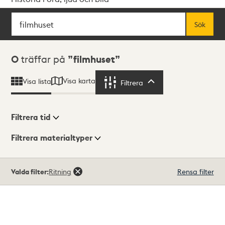
Sök
Fritextsök
Sök
Sökresultat
0
träffar på
filmhuset
Visa karta
Visa lista
Filtrera
Filtrera
Filtrera tid
Filtrera materialtyper
Visningsläge
Totalt
Valda filter:
Ritning
Rensa filter
0
träffar
Lista
Karta