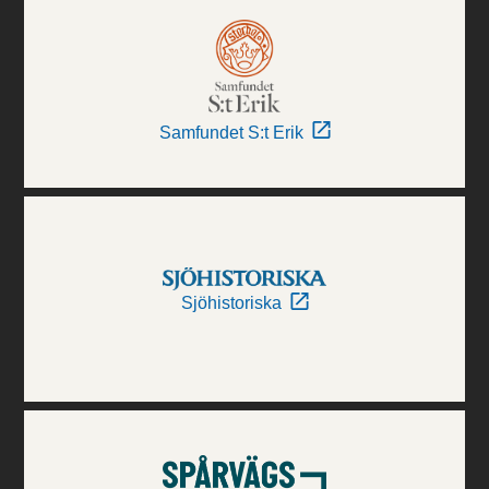
Samfundet S:t Erik
Sjöhistoriska