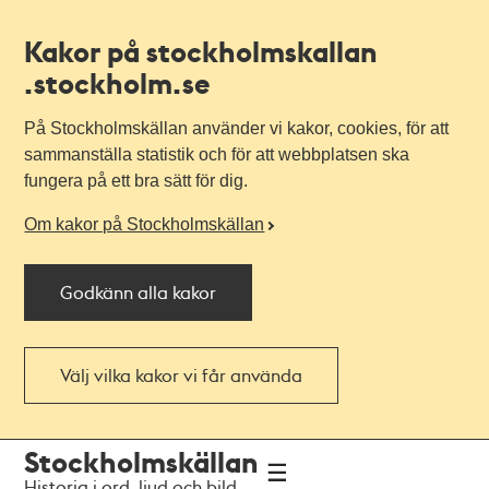
Kakor på stockholmskallan
.stockholm.se
På Stockholmskällan använder vi kakor, cookies, för att
sammanställa statistik och för att webbplatsen ska
fungera på ett bra sätt för dig.
Om kakor på Stockholmskällan
Godkänn alla kakor
Välj vilka kakor vi får använda
Till
Till
Stockholmskällan
navigationen
huvudinnehållet
Historia i ord, ljud och bild