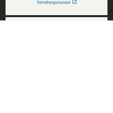
Strindbergsmuseet
Thielska Galleriet
Världskulturmuseerna