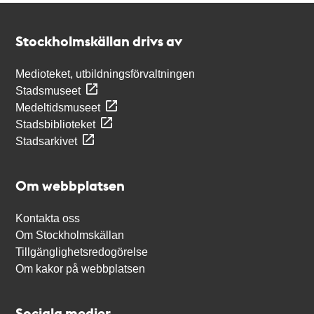
Kontakt
Stockholmskällan
Stockholmskällan drivs av
Medioteket, utbildningsförvaltningen
Stadsmuseet
Medeltidsmuseet
Stadsbiblioteket
Stadsarkivet
Om webbplatsen
Kontakta oss
Om Stockholmskällan
Tillgänglighetsredogörelse
Om kakor på webbplatsen
Sociala medier