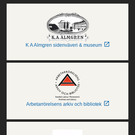
K A Almgren sidenväveri & museum
Arbetarrörelsens arkiv och bibliotek