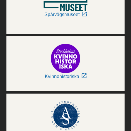
Spårvägsmuseet
Kvinnohistoriska