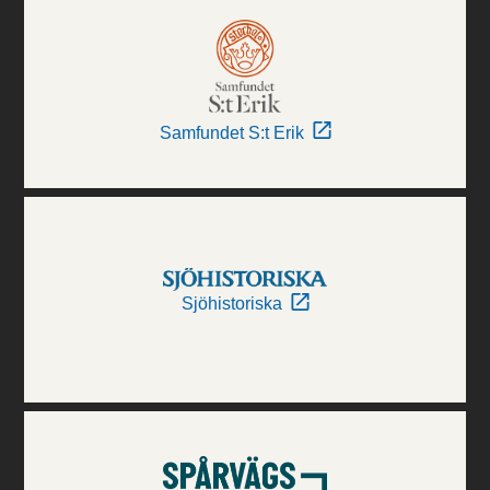
Samfundet S:t Erik
Sjöhistoriska