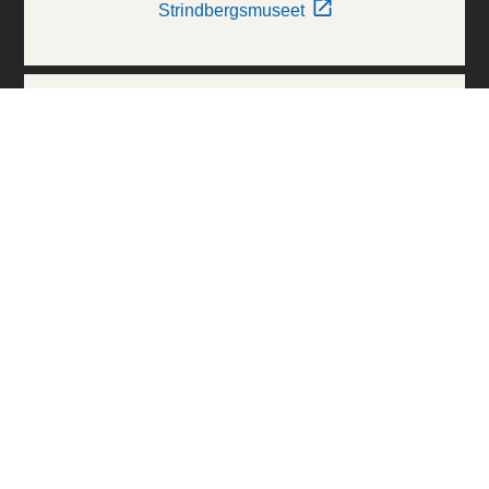
Strindbergsmuseet
Thielska Galleriet
Världskulturmuseerna