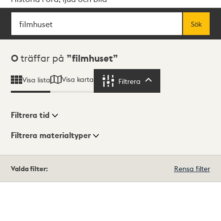
Sök
Fritextsök
Sök
Sökresultat
0
träffar på
filmhuset
Visa karta
Visa lista
Filtrera
Filtrera
Filtrera tid
Filtrera materialtyper
Visningsläge
Totalt
Valda filter:
Rensa filter
0
träffar
Lista
Karta