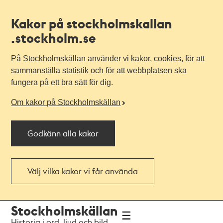
Kakor på stockholmskallan
.stockholm.se
På Stockholmskällan använder vi kakor, cookies, för att
sammanställa statistik och för att webbplatsen ska
fungera på ett bra sätt för dig.
Om kakor på Stockholmskällan
Godkänn alla kakor
Välj vilka kakor vi får använda
Till
Till
Stockholmskällan
navigationen
huvudinnehållet
Historia i ord, ljud och bild