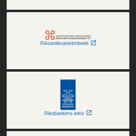
Riksantikvarieämbetet
Riksbankens arkiv