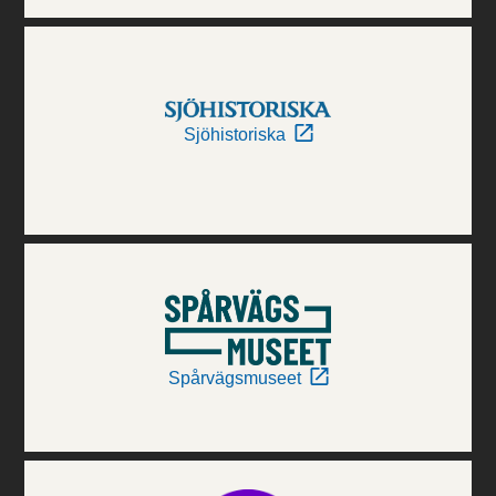
Sjöhistoriska
Spårvägsmuseet