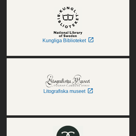
Kungliga Biblioteket
Litografiska museet