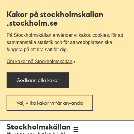
Kakor på stockholmskallan
.stockholm.se
På Stockholmskällan använder vi kakor, cookies, för att
sammanställa statistik och för att webbplatsen ska
fungera på ett bra sätt för dig.
Om kakor på Stockholmskällan
Godkänn alla kakor
Välj vilka kakor vi får använda
Till
Till
Stockholmskällan
navigationen
huvudinnehållet
Historia i ord, ljud och bild