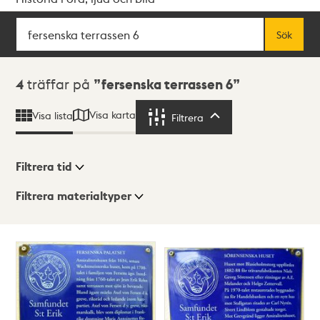
Sök
Fritextsök
Sök
Sökresultat
4
träffar på
fersenska terrassen 6
Visa karta
Visa lista
Filtrera
Filtrera
Filtrera tid
Filtrera materialtyper
Visningsläge
Totalt
4
träffar
Lista
Karta