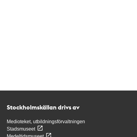
Kontakt
Stockholmskällan
Stockholmskällan drivs av
Medioteket, utbildningsförvaltningen
Stadsmuseet
Medeltidsmuseet