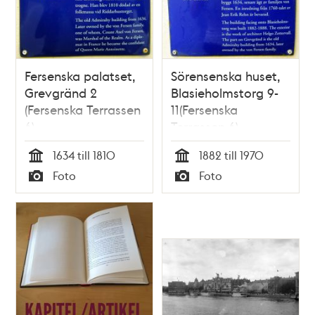
Fersenska palatset,
Sörensenska huset,
Grevgränd 2
Blasieholmstorg 9-
(Fersenska Terrassen
11(Fersenska
6)
Terrassen 6)
1634 till 1810
1882 till 1970
Tid
Tid
Foto
Foto
Typ
Typ