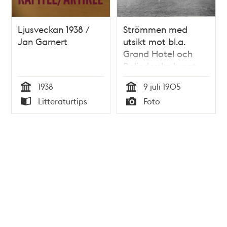
Ljusveckan 1938 /
Strömmen med
Jan Garnert
utsikt mot bl.a.
Grand Hotel och
Bolinderska huset.
Det flaggas på
1938
9 juli 1905
Blasieholmen med
Tid
Tid
Litteraturtips
Foto
anledning av
Typ
Typ
prinsparet Gustaf
Adolfs och
Margareta av
Connaughts
hemkomst 9 juli
1905 efter deras
bröllop i England.