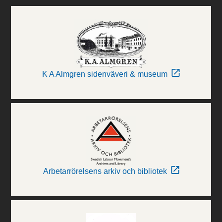
K A Almgren sidenväveri & museum
Arbetarrörelsens arkiv och bibliotek