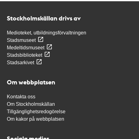
Kontakt
Stockholmskällan
Stockholmskällan drivs av
Medioteket, utbildningsförvaltningen
Stadsmuseet
Medeltidsmuseet
Stadsbiblioteket
Stadsarkivet
Om webbplatsen
Kontakta oss
Om Stockholmskällan
Tillgänglighetsredogörelse
Om kakor på webbplatsen
Sociala medier