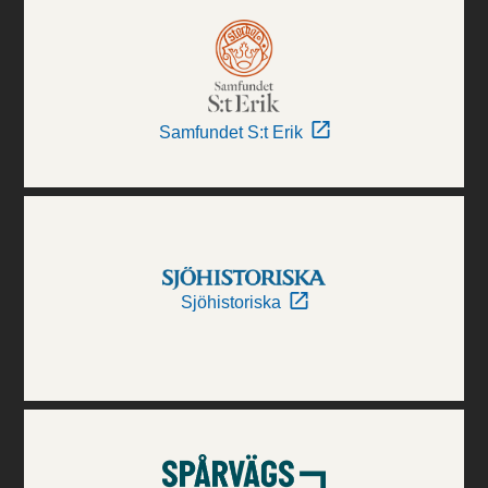
Samfundet S:t Erik
Sjöhistoriska