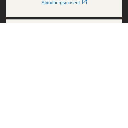
Strindbergsmuseet
Thielska Galleriet
Världskulturmuseerna