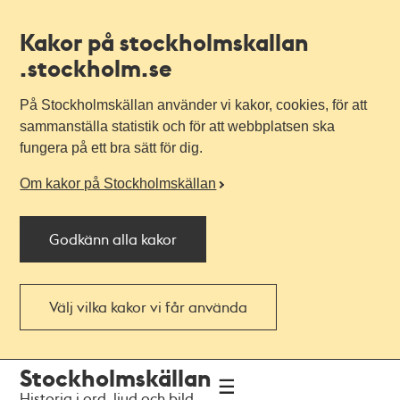
Kakor på stockholmskallan
.stockholm.se
På Stockholmskällan använder vi kakor, cookies, för att
sammanställa statistik och för att webbplatsen ska
fungera på ett bra sätt för dig.
Om kakor på Stockholmskällan
Godkänn alla kakor
Välj vilka kakor vi får använda
Till
Till
Stockholmskällan
navigationen
huvudinnehållet
Historia i ord, ljud och bild