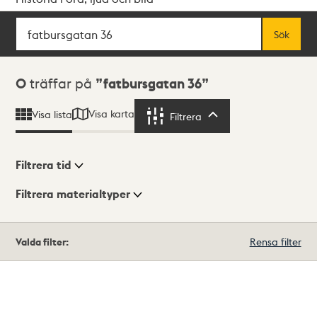
Sök
Fritextsök
Sök
Sökresultat
0
träffar på
fatbursgatan 36
Visa karta
Visa lista
Filtrera
Filtrera
Filtrera tid
Filtrera materialtyper
Visningsläge
Totalt
Valda filter:
Rensa filter
0
träffar
Lista
Karta