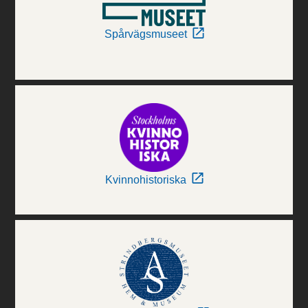
Spårvägsmuseet
Kvinnohistoriska