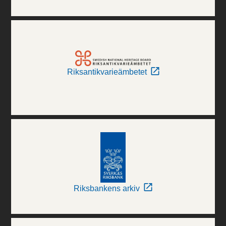
Riksantikvarieämbetet
Riksbankens arkiv