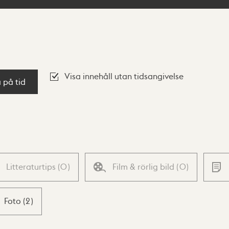
Visa innehåll utan tidsangivelse
a på tid
Litteraturtips
(
0
)
Film & rörlig bild
(
0
)
Foto
(
2
)