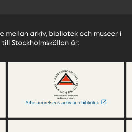
 mellan arkiv, bibliotek och museer i
till Stockholmskällan är:
Arbetarrörelsens arkiv och bibliotek