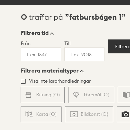
0
fatbursbågen 1
träffar på
Sökresultat
Filtrera tid
Från
Till
Visningsläge
Filtrer
Filtrera materialtyper
Lista
Karta
Visa inte lärarhandledningar
Ritning
(
0
)
Föremål
(
0
)
Karta
(
0
)
Bildkonst
(
0
)