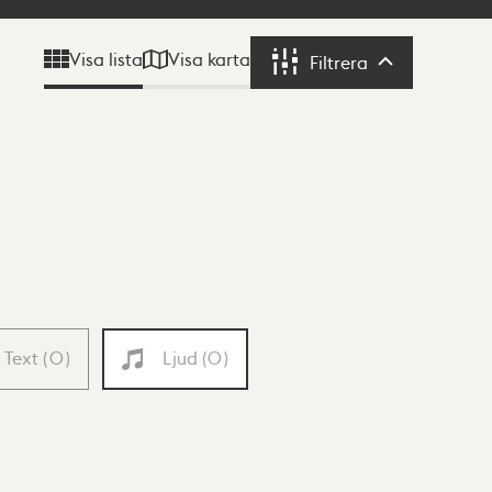
Visa karta
Visa lista
Filtrera
Filtrera
Text
(
0
)
Ljud
(
0
)