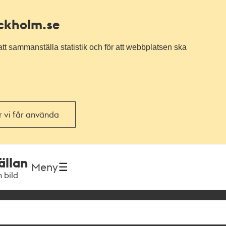
ockholm.se
tt sammanställa statistik och för att webbplatsen ska
or vi får använda
ällan
Meny
h bild