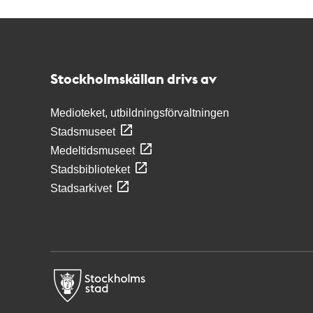
Kontakt
Stockholmskällan
Stockholmskällan drivs av
Medioteket, utbildningsförvaltningen
Stadsmuseet
Medeltidsmuseet
Stadsbiblioteket
Stadsarkivet