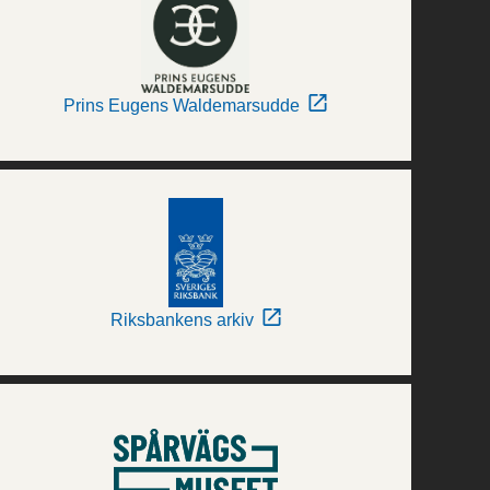
Prins Eugens Waldemarsudde
Riksbankens arkiv