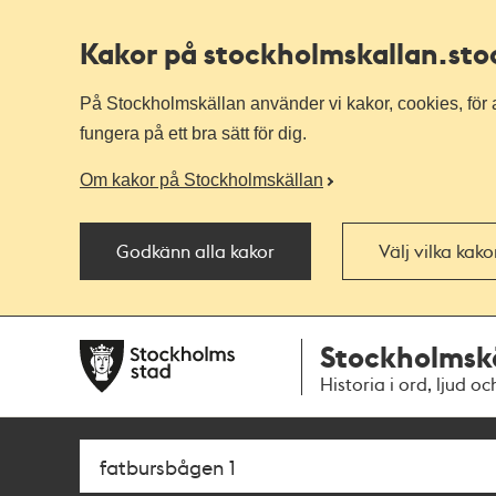
Kakor på stockholmskallan
.st
På Stockholmskällan använder vi kakor, cookies, för a
fungera på ett bra sätt för dig.
Om kakor på Stockholmskällan
Godkänn alla kakor
Välj vilka kak
Till
Till
Stockholmsk
navigationen
huvudinnehållet
Historia i ord, ljud oc
Sök
Fritextsök