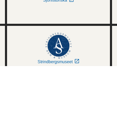
Sjöhistoriska
Strindbergsmuseet