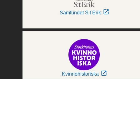
Samfundet S:t Erik
Kvinnohistoriska
Världskulturmuseerna