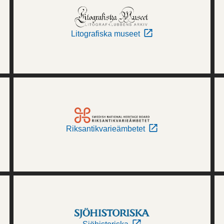
Litografiska museet
Riksantikvarieämbetet