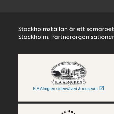
Stockholmskällan är ett samarbete
Stockholm. Partnerorganisationer 
K A Almgren sidenväveri & museum