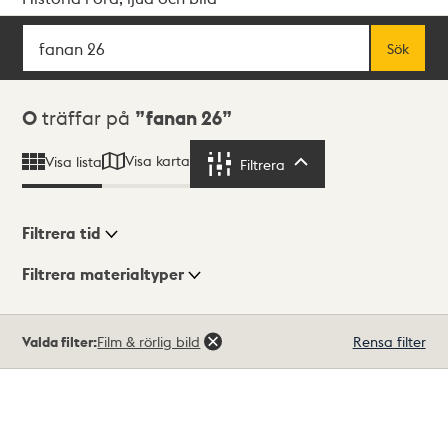
Sök
Fritextsök
Sök
Sökresultat
0
träffar på
fanan 26
Visa karta
Visa lista
Filtrera
Filtrera
Filtrera tid
Filtrera materialtyper
Visningsläge
Totalt
Valda filter:
Film & rörlig bild
Rensa filter
0
träffar
Lista
Karta