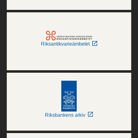
Riksantikvarieämbetet
Riksbankens arkiv