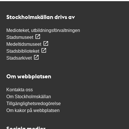
Kontakt
Stockholmskällan
Stockholmskällan drivs av
Medioteket, utbildningsförvaltningen
Stadsmuseet
Medeltidsmuseet
Stadsbiblioteket
Stadsarkivet
Om webbplatsen
Kontakta oss
Om Stockholmskällan
Tillgänglighetsredogörelse
Om kakor på webbplatsen
Sociala medier