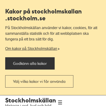
Kakor på stockholmskallan
.stockholm.se
På Stockholmskällan använder vi kakor, cookies, för att
sammanställa statistik och för att webbplatsen ska
fungera på ett bra sätt för dig.
Om kakor på Stockholmskällan
Godkänn alla kakor
Välj vilka kakor vi får använda
Till
Till
Stockholmskällan
navigationen
huvudinnehållet
Historia i ord, ljud och bild