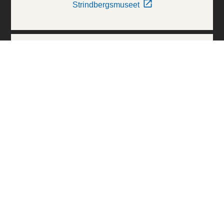
Strindbergsmuseet
Thielska Galleriet
Världskulturmuseerna