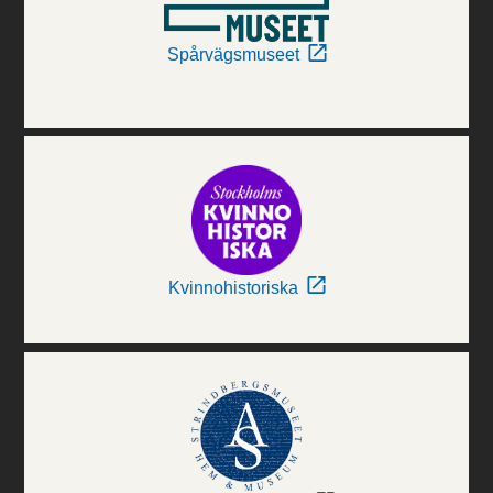
Spårvägsmuseet
Kvinnohistoriska