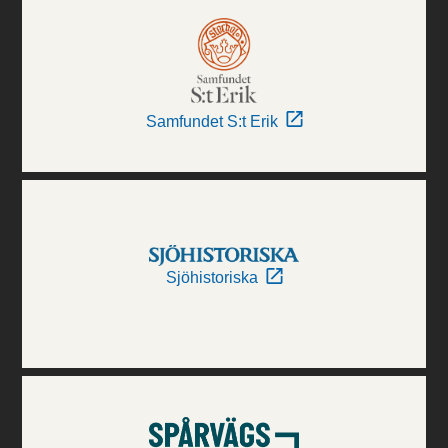
Samfundet S:t Erik
Sjöhistoriska