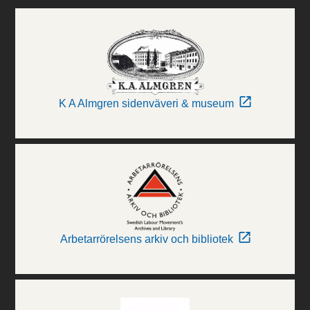
K A Almgren sidenväveri & museum
Arbetarrörelsens arkiv och bibliotek